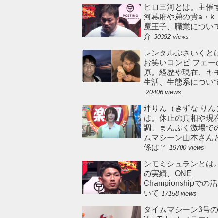
ヒロ三河とは。主催
河幕府や弟の貴a・k
魔王子、職業につい
介
30392 views
レンタルぶさいくと
お笑いコンビ フェー
原。経歴や現在、キ
生活、生態系につい
20406 views
絆りん（きずな りん
は。休止の真相や現
調、まんぷく激場で
ムマシーン山本さん
係は？
19700 views
シモミシュランとは
の実績、ONE
Championshipで
いて
17158 views
タイムマシーン3号の