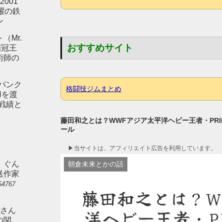
2001
躍の鉄
ン
（Mr.
おすすめサイト
1四冠王
術師の
パンク
格闘技ジムまとめ
Nを渡
戦績と
藤田和之とは？WWFアジア太平洋ヘビー王者・PR
ール
▶︎当サイトは、アフィリエイト広告を利用しています。
。ぐん
朝倉未来とかの話
送作家
54767
）さん
の関