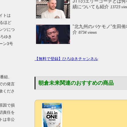
JTTのエリーコーチとは何
績についても紹介
13723 vi
イトは
えるほど
"北九州のバケモノ"生田
ンツにつ
介
8734 views
ひろゆき
ーン3号
【無料で登録】ひろゆきチャンネル
V番組、
朝倉未来関連のおすすめの商品
での発言
赦くださ
原因で損
切責任を
トは非公