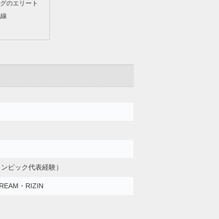
グのエリート
戦線
リンピック代表経験）
EAM・RIZIN