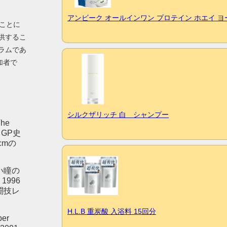
アンビーク オールインワン プロテイン ホエイ 
ることに
供するこ
ラムであ
加者で
シルクザリッチ 白 シャンプー
he
 GP史
cmの
い瞳の
1996
闘技レ
H.L.B 重炭酸 入浴料 15回分
er