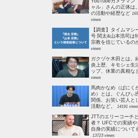
YouTubeカメラマ
ャル」さんの正体は
の活動や経歴など
16
views
【調査】タイムマシ
号 関太&山本浩司は
宗教を信じているの
views
ガクヅケ木田とは。
炎上歴、キモシェ生
ップ、休業の真相な
views
馬肉かなめ（ばにく
め）とは。ぐんぴぃ
関係、お笑い芸人と
活動など。
14191 view
JTTのエリーコーチ
者？ UFCでの実績
自身の実績について
13723 views