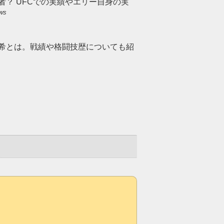
者？ UFCでの実績やエリー自身の実
ews
侑希とは。戦績や格闘技歴についても紹