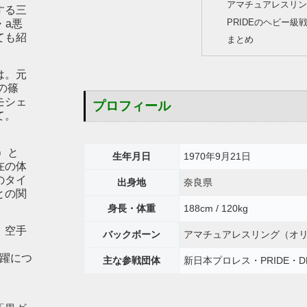
アマチュアレスリン
する三
PRIDEのヘビー級
・a悪
ても紹
まとめ
は。元
の篠
モシェ
プロフィール
て。
）と
生年月日
1970年9月21日
在の体
のタイ
出身地
奈良県
との関
身長・体重
188cm / 120kg
。空手
バックボーン
アマチュアレスリング（オ
の活躍につ
主な参戦団体
新日本プロレス・PRIDE・DR