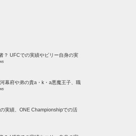
者？ UFCでの実績やビリー自身の実
ews
河幕府や弟の貴a・k・a悪魔王子、職
ews
績、ONE Championshipでの活