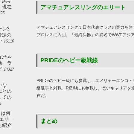
ン「黒ギ
アマチュアレスリングのエリート
。現在
525
アマチュアレスリングで日本代表クラスの実力を誇
ーン3
特定の
プロレスに入団。「最終兵器」の異名でWWFアジ
か
16110
経歴や
PRIDEのヘビー級戦線
活、ラ
ど
14327
PRIDEのヘビー級にも参戦し、エメリャーエンコ
かな
級選手と対戦。RIZINにも参戦し、長いキャリア
氏との
在だ。
しての
s
とは何
やエリー
まとめ
も紹介