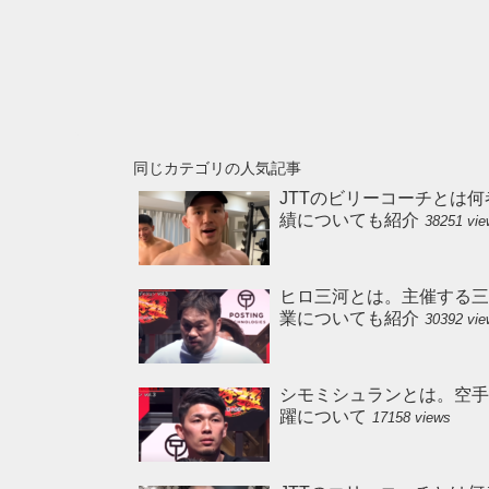
同じカテゴリの人気記事
JTTのビリーコーチとは何
績についても紹介
38251 vi
ヒロ三河とは。主催する三
業についても紹介
30392 vi
シモミシュランとは。空手の実
躍について
17158 views