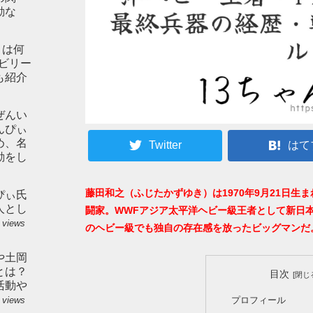
動な
とは何
やビリー
も紹介
ぜんい
んぴぃ
め、名
Twitter
はて
動をし
藤田和之（ふじたかずゆき）は1970年9月21日
ぴぃ氏
人とし
闘家。WWFアジア太平洋ヘビー級王者として新日本
 views
のヘビー級でも独自の存在感を放ったビッグマンだ
や土岡
とは？
目次
活動や
プロフィール
 views