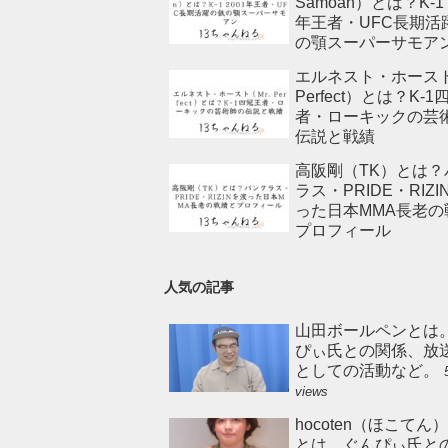
Samoan）とは？K-1 
年王者・UFC長期活
の顎スーパーサモア
エルネスト・ホースト
Perfect）とは？K-
者・ローキックの芸
伝説と戦績
高阪剛（TK）とは？
ラス・PRIDE・RIZI
った日本MMA長老の
プロフィール
人気の記事
山田ボールペンとは
ぴぃ氏との関係、放
としての活動など。
views
hocoten（ほこてん
とは。ぐんぴぃ氏と