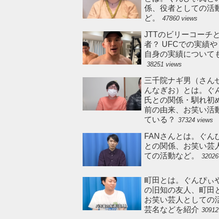
係、役者としての活
ど。
47860 views
JTTのビリーコーチ
者？ UFCでの実績
自身の実績について
38251 views
三千院ナギ男（さん
んなぎお）とは。ぐ
氏との関係・馴れ初
前の由来、お笑い活
ている？
37324 views
FANさんとは。ぐん
との関係、お笑い芸
ての活動など。
32026
町田とは。ぐんぴぃ
の旧知の友人、町田
お笑い芸人としての
芸名などを紹介
30912