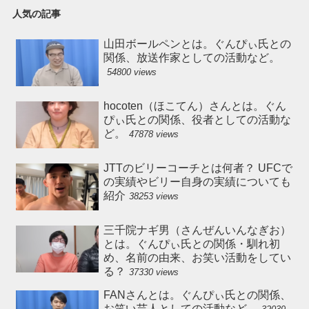
人気の記事
山田ボールペンとは。ぐんぴぃ氏との
関係、放送作家としての活動など。
54800 views
hocoten（ほこてん）さんとは。ぐん
ぴぃ氏との関係、役者としての活動な
ど。
47878 views
JTTのビリーコーチとは何者？ UFCで
の実績やビリー自身の実績についても
紹介
38253 views
三千院ナギ男（さんぜんいんなぎお）
とは。ぐんぴぃ氏との関係・馴れ初
め、名前の由来、お笑い活動をしてい
る？
37330 views
FANさんとは。ぐんぴぃ氏との関係、
お笑い芸人としての活動など。