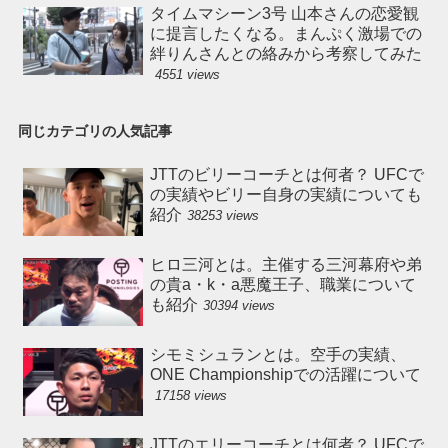
タイムマシーン3号 山本さんの恋愛観
に提言したくなる。まんぷく激場での
絆りんさんとの絡みから考察してみた
4551 views
同じカテゴリの人気記事
JTTのビリーコーチとは何者？ UFCで
の実績やビリー自身の実績についても
紹介
38253 views
ヒロ三河とは。主催する三河幕府や弟
の貴a・k・a悪魔王子、職業について
も紹介
30394 views
シモミシュランとは。空手の実績、
ONE Championshipでの活躍について
17158 views
JTTのエリーコーチとは何者？ UFCで