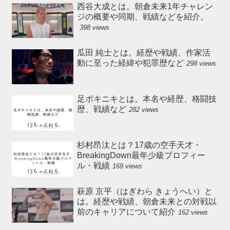
西谷大成とは。朝倉未来1年チャレン
ジの概要や同期、戦績などを紹介。
398 views
瓜田 純士とは。経歴や戦績、作家活
動に至った経緯や犯罪歴など
298 views
足ポキニキとは。本名や経歴、格闘技
歴、戦績など
282 views
杉村昂汰とは？17歳の空手天才・
BreakingDown最年少級プロフィー
ル・戦績
169 views
萩原 京平（はぎわら きょうへい）と
は。経歴や戦績、朝倉未来との対戦以
前のキャリアについて紹介
162 views