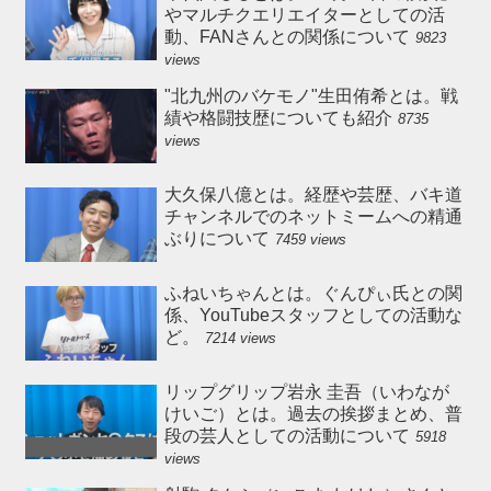
やマルチクエリエイターとしての活
動、FANさんとの関係について
9823
views
"北九州のバケモノ"生田侑希とは。戦
績や格闘技歴についても紹介
8735
views
大久保八億とは。経歴や芸歴、バキ道
チャンネルでのネットミームへの精通
ぶりについて
7459 views
ふねいちゃんとは。ぐんぴぃ氏との関
係、YouTubeスタッフとしての活動な
ど。
7214 views
リップグリップ岩永 圭吾（いわなが
けいご）とは。過去の挨拶まとめ、普
段の芸人としての活動について
5918
views