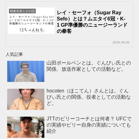
朝倉未来とかの話
レイ・セーフォ（Sugar Ray
Sefo）とは？ムエタイ6冠・K-
1 GP準優勝のニュージーランド
の拳客
2026.08.06
人気記事
山田ボールペンとは。ぐんぴぃ氏との
関係、放送作家としての活動など。
hocoten（ほこてん）さんとは。ぐん
ぴぃ氏との関係、役者としての活動な
ど。
JTTのビリーコーチとは何者？ UFCで
の実績やビリー自身の実績についても
紹介