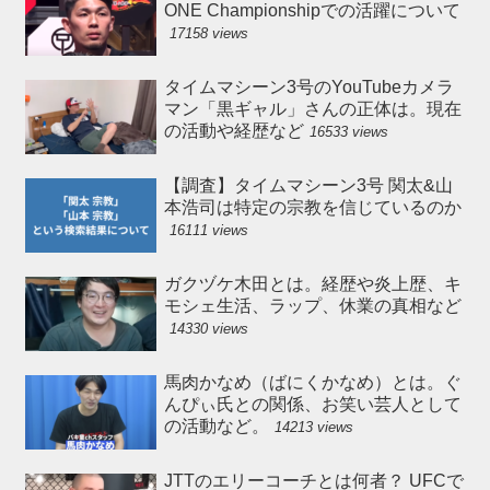
ONE Championshipでの活躍について
17158 views
タイムマシーン3号のYouTubeカメラ
マン「黒ギャル」さんの正体は。現在
の活動や経歴など
16533 views
【調査】タイムマシーン3号 関太&山
本浩司は特定の宗教を信じているのか
16111 views
ガクヅケ木田とは。経歴や炎上歴、キ
モシェ生活、ラップ、休業の真相など
14330 views
馬肉かなめ（ばにくかなめ）とは。ぐ
んぴぃ氏との関係、お笑い芸人として
の活動など。
14213 views
JTTのエリーコーチとは何者？ UFCで