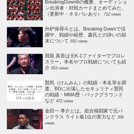
BreakingDown6の概要、オーディショ
ン出演者・対戦カードまとめてみた。
（更新中・ネタバレあり）
712 views
外枦保尋斗とは。Breaking Downで活
躍中、戦績や経歴、森氏との諍いの顛
末について
592 views
我龍 真吾は元K-1ファイターでプロレ
スラー。本名やプロ戦績についても紹
介
553 views
賢民（けんみん）の戦績・本名等を調
査。BDに出場したセキュリティ賢民
の戦績・MMA歴・バックグラウンド
など
472 views
金田一 孝介とは。総合格闘家で元パ
ンクラス ライト級1位の実力など
399
views