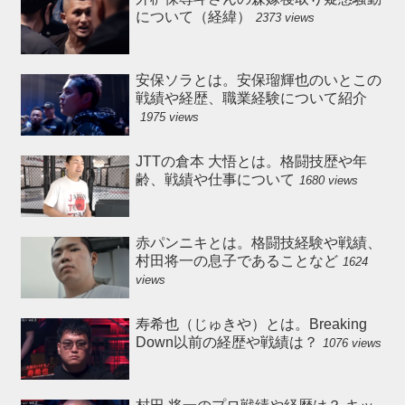
について（経緯）
2373 views
安保ソラとは。安保瑠輝也のいとこの
戦績や経歴、職業経験について紹介
1975 views
JTTの倉本 大悟とは。格闘技歴や年
齢、戦績や仕事について
1680 views
赤パンニキとは。格闘技経験や戦績、
村田将一の息子であることなど
1624
views
寿希也（じゅきや）とは。Breaking
Down以前の経歴や戦績は？
1076 views