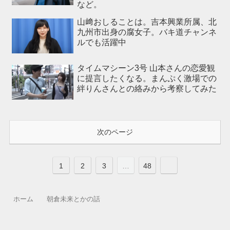
など。
山﨑おしることは。吉本興業所属、北
九州市出身の腐女子。バキ道チャンネ
ルでも活躍中
タイムマシーン3号 山本さんの恋愛観
に提言したくなる。まんぷく激場での
絆りんさんとの絡みから考察してみた
次のページ
1
2
3
…
48
ホーム
朝倉未来とかの話