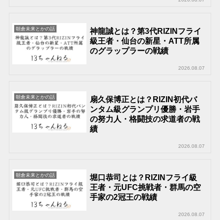
朝倉未来とかの話
神龍誠とは？第3代RIZINフライ
級王者・仙台の新星・ATT所属
のグラップラーの戦績
2026.08.07
朝倉未来とかの話
扇久保博正とは？RIZIN初代バ
ンタム級グランプリ優勝・岩手
の努力人・格闘技の求道者の戦
績
2026.08.07
朝倉未来とかの話
堀口恭司とは？RIZINフライ級
王者・元UFC挑戦者・群馬の空
手家の2冠王の戦績
2026.08.07