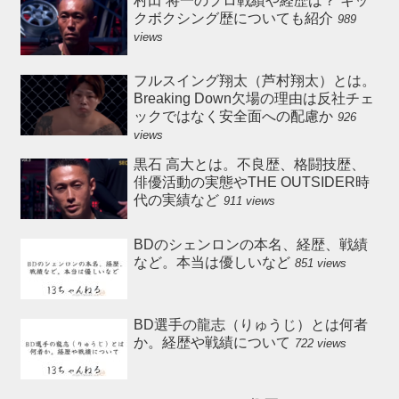
村田 将一のプロ戦績や経歴は？ キッ
クボクシング歴についても紹介
989
views
フルスイング翔太（芦村翔太）とは。
Breaking Down欠場の理由は反社チェ
ックではなく安全面への配慮か
926
views
黒石 高大とは。不良歴、格闘技歴、
俳優活動の実態やTHE OUTSIDER時
代の実績など
911 views
BDのシェンロンの本名、経歴、戦績
など。本当は優しいなど
851 views
BD選手の龍志（りゅうじ）とは何者
か。経歴や戦績について
722 views