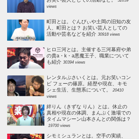
32039
views
町田とは。ぐんぴぃや土岡の旧知の友
人、町田とは？ お笑い芸人としての
活動や芸名などを紹介
30918 views
ヒロ三河とは。主催する三河幕府や弟
の貴a・k・a悪魔王子、職業について
も紹介
30394 views
レンタルぶさいくとは。元お笑いコン
ビ フェーの篠原。経歴や現在、キモ
シェ生活、生態系について。
20410
views
絆りん（きずな りん）とは。休止の
真相や現在の体調、まんぷく激場での
タイムマシーン山本さんとの関係は？
19700 views
シモミシュランとは。空手の実績、