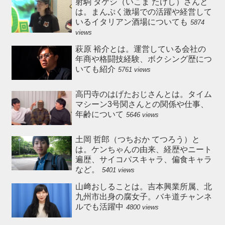
射駒 タケシ（いこま たけし）さんと
は。まんぷく激場での活躍や経営して
いるイタリアン酒場についても
5874
views
萩原 裕介とは。運営している会社の
年商や格闘技経験、ボクシング歴につ
いても紹介
5761 views
高円寺のはげたおじさんとは。タイム
マシーン3号関さんとの関係や仕事、
年齢について
5646 views
土岡 哲郎（つちおか てつろう）と
は。ケンちゃんの由来、経歴やニート
遍歴、サイコパスキャラ、偏食キャラ
など。
5401 views
山﨑おしることは。吉本興業所属、北
九州市出身の腐女子。バキ道チャンネ
ルでも活躍中
4800 views