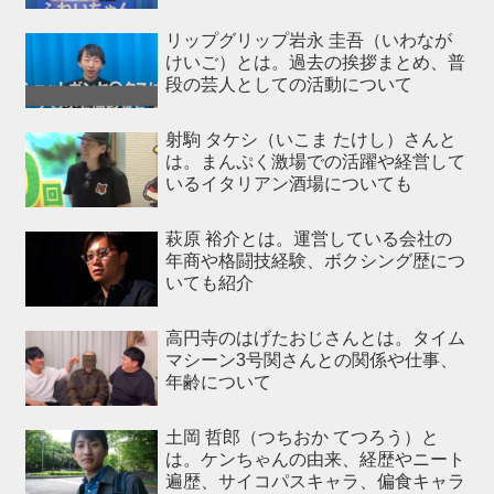
リップグリップ岩永 圭吾（いわなが
けいご）とは。過去の挨拶まとめ、普
段の芸人としての活動について
射駒 タケシ（いこま たけし）さんと
は。まんぷく激場での活躍や経営して
いるイタリアン酒場についても
萩原 裕介とは。運営している会社の
年商や格闘技経験、ボクシング歴につ
いても紹介
高円寺のはげたおじさんとは。タイム
マシーン3号関さんとの関係や仕事、
年齢について
土岡 哲郎（つちおか てつろう）と
は。ケンちゃんの由来、経歴やニート
遍歴、サイコパスキャラ、偏食キャラ