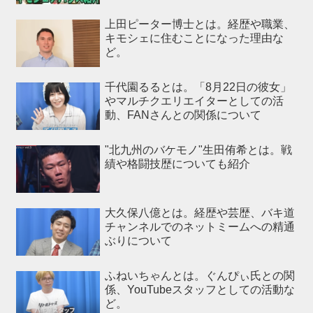
上田ピーター博士とは。経歴や職業、
キモシェに住むことになった理由な
ど。
千代園るるとは。「8月22日の彼女」
やマルチクエリエイターとしての活
動、FANさんとの関係について
"北九州のバケモノ"生田侑希とは。戦
績や格闘技歴についても紹介
大久保八億とは。経歴や芸歴、バキ道
チャンネルでのネットミームへの精通
ぶりについて
ふねいちゃんとは。ぐんぴぃ氏との関
係、YouTubeスタッフとしての活動な
ど。