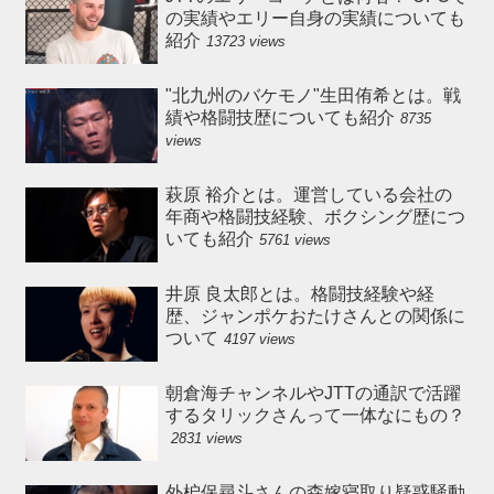
の実績やエリー自身の実績についても
紹介
13723 views
"北九州のバケモノ"生田侑希とは。戦
績や格闘技歴についても紹介
8735
views
萩原 裕介とは。運営している会社の
年商や格闘技経験、ボクシング歴につ
いても紹介
5761 views
井原 良太郎とは。格闘技経験や経
歴、ジャンポケおたけさんとの関係に
ついて
4197 views
朝倉海チャンネルやJTTの通訳で活躍
するタリックさんって一体なにもの？
2831 views
外枦保尋斗さんの森嫁寝取り疑惑騒動