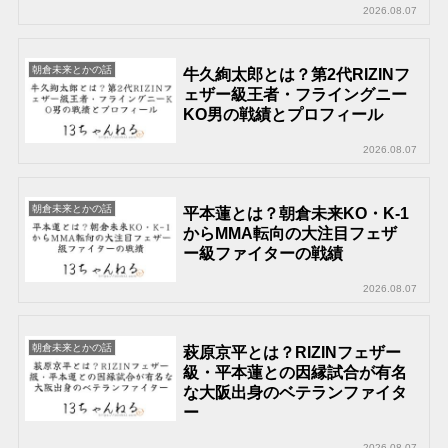
2026.08.07
朝倉未来とかの話
牛久絢太郎とは？第2代RIZINフ
ェザー級王者・フライングニー
KO男の戦績とプロフィール
2026.08.07
朝倉未来とかの話
平本蓮とは？朝倉未来KO・K-1
からMMA転向の大注目フェザ
ー級ファイターの戦績
2026.08.07
朝倉未来とかの話
萩原京平とは？RIZINフェザー
級・平本蓮との因縁試合が有名
な大阪出身のベテランファイタ
ー
2026.08.07