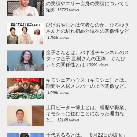
の実績やエリー自身の実績についても
紹介
13723 views
ひげおやじとは何者なのか。ひろゆき
さんとの馴れ初めと現在の関係性など
13508 views
金子さんとは。バキ道チャンネルのス
タッフ金子 直樹さんの正体、ぐんぴ
ぃとの関係性とは
13099 views
キモシェアハウス（キモシェ）とは。
期間や入居メンバーの上下関係など。
12495 views
上田ピーター博士とは。経歴や職業、
キモシェに住むことになった理由な
ど。
12148 views
千代園るるとは。「8月22日の彼女」