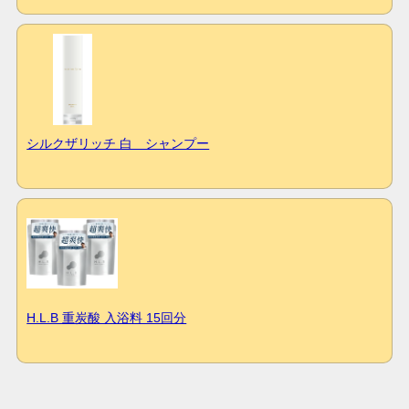
シルクザリッチ 白 シャンプー
H.L.B 重炭酸 入浴料 15回分