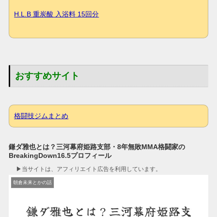
H.L.B 重炭酸 入浴料 15回分
おすすめサイト
格闘技ジムまとめ
鎌ダ雅也とは？三河幕府姫路支部・8年無敗MMA格闘家の
BreakingDown16.5プロフィール
▶︎当サイトは、アフィリエイト広告を利用しています。
朝倉未来とかの話