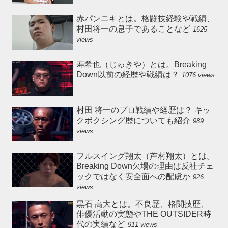
赤パンニキとは。格闘技経験や戦績、
村田将一の息子であることなど
1625
views
寿希也（じゅきや）とは。Breaking
Down以前の経歴や戦績は？
1076 views
村田 将一のプロ戦績や経歴は？ キッ
クボクシング歴についても紹介
989
views
フルスイング翔太（芦村翔太）とは。
Breaking Down欠場の理由は反社チェ
ックではなく安全面への配慮か
926
views
黒石 高大とは。不良歴、格闘技歴、
俳優活動の実態やTHE OUTSIDER時
代の実績など
911 views