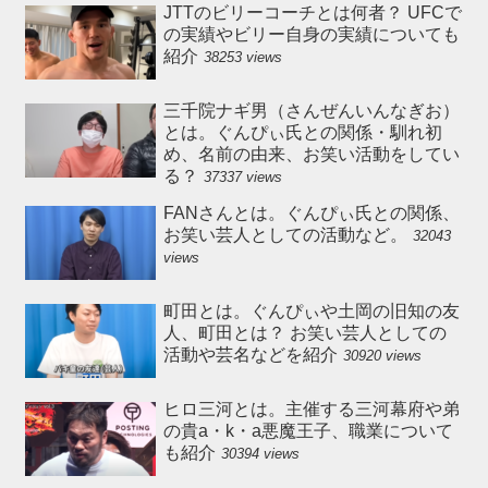
JTTのビリーコーチとは何者？ UFCで
の実績やビリー自身の実績についても
紹介
38253 views
三千院ナギ男（さんぜんいんなぎお）
とは。ぐんぴぃ氏との関係・馴れ初
め、名前の由来、お笑い活動をしてい
る？
37337 views
FANさんとは。ぐんぴぃ氏との関係、
お笑い芸人としての活動など。
32043
views
町田とは。ぐんぴぃや土岡の旧知の友
人、町田とは？ お笑い芸人としての
活動や芸名などを紹介
30920 views
ヒロ三河とは。主催する三河幕府や弟
の貴a・k・a悪魔王子、職業について
も紹介
30394 views