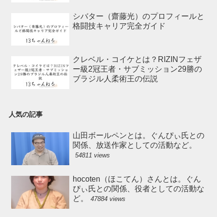
シバター（齋藤光）のプロフィールと
格闘技キャリア完全ガイド
クレベル・コイケとは？RIZINフェザ
ー級2冠王者・サブミッション29勝の
ブラジル人柔術王の伝説
人気の記事
山田ボールペンとは。ぐんぴぃ氏との
関係、放送作家としての活動など。
54811 views
hocoten（ほこてん）さんとは。ぐん
ぴぃ氏との関係、役者としての活動な
ど。
47884 views