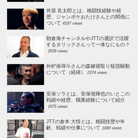
井原 良太郎とは。格闘技経験や経
歴、ジャンポケおたけさんとの関係に
ついて
4197 views
朝倉海チャンネルやJTTの通訳で活躍
するタリックさんって一体なにもの？
2839 views
外枦保尋斗さんの森嫁寝取り疑惑騒動
について（経緯）
2374 views
安保ソラとは。安保瑠輝也のいとこの
戦績や経歴、職業経験について紹介
1975 views
JTTの倉本 大悟とは。格闘技歴や年
齢、戦績や仕事について
1680 views