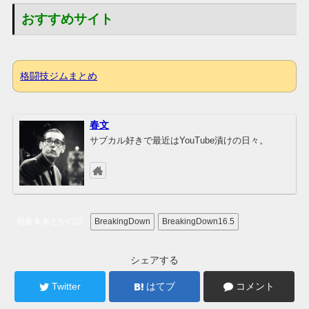
おすすめサイト
格闘技ジムまとめ
春文
サブカル好きで最近はYouTube漬けの日々。
朝倉未来とかの話
BreakingDown
BreakingDown16.5
シェアする
Twitter
はてブ
コメント