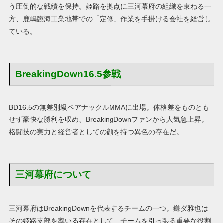
う圧倒的な戦績を保持。姫路を拠点に三河幕府の組織を束ねる一
方、鹿嶋臨海工業地帯での「定修」作業を手掛ける会社を経営し
ている。
BreakingDown16.5参戦
BD16.5の無差別級ベアナックルMMAに出場。体格差をものとも
せず豪快な勝利を収め、BreakingDownファンから人気急上昇。
格闘技の実力と経営者としての顔を持つ異色の存在だ。
三河幕府について
三河幕府はBreakingDownを代表するチームの一つ。鎌ダ雅也は
その姫路支部を率いる存在として、チームを引っ張る重要な役割