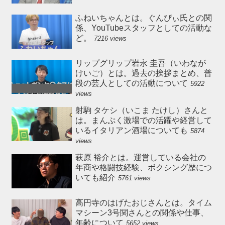
ふねいちゃんとは。ぐんぴぃ氏との関
係、YouTubeスタッフとしての活動な
ど。
7216 views
リップグリップ岩永 圭吾（いわなが
けいご）とは。過去の挨拶まとめ、普
段の芸人としての活動について
5922
views
射駒 タケシ（いこま たけし）さんと
は。まんぷく激場での活躍や経営して
いるイタリアン酒場についても
5874
views
萩原 裕介とは。運営している会社の
年商や格闘技経験、ボクシング歴につ
いても紹介
5761 views
高円寺のはげたおじさんとは。タイム
マシーン3号関さんとの関係や仕事、
年齢について
5652 views