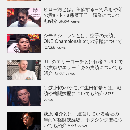
ヒロ三河とは。主催する三河幕府や弟
の貴a・k・a悪魔王子、職業について
も紹介
30394 views
シモミシュランとは。空手の実績、
ONE Championshipでの活躍について
17158 views
JTTのエリーコーチとは何者？ UFCで
の実績やエリー自身の実績についても
紹介
13723 views
"北九州のバケモノ"生田侑希とは。戦
績や格闘技歴についても紹介
8735
views
萩原 裕介とは。運営している会社の
年商や格闘技経験、ボクシング歴につ
いても紹介
5761 views