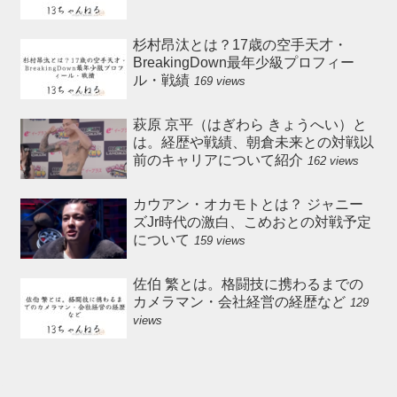
杉村昂汰とは？17歳の空手天才・
BreakingDown最年少級プロフィー
ル・戦績
169 views
萩原 京平（はぎわら きょうへい）と
は。経歴や戦績、朝倉未来との対戦以
前のキャリアについて紹介
162 views
カウアン・オカモトとは？ ジャニー
ズJr時代の激白、こめおとの対戦予定
について
159 views
佐伯 繁とは。格闘技に携わるまでの
カメラマン・会社経営の経歴など
129
views