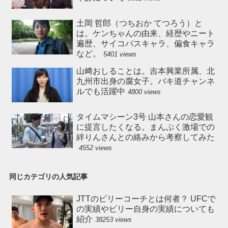
土岡 哲郎（つちおか てつろう）と
は。ケンちゃんの由来、経歴やニート
遍歴、サイコパスキャラ、偏食キャラ
など。
5401 views
山﨑おしることは。吉本興業所属、北
九州市出身の腐女子。バキ道チャンネ
ルでも活躍中
4800 views
タイムマシーン3号 山本さんの恋愛観
に提言したくなる。まんぷく激場での
絆りんさんとの絡みから考察してみた
4552 views
同じカテゴリの人気記事
JTTのビリーコーチとは何者？ UFCで
の実績やビリー自身の実績についても
紹介
38253 views