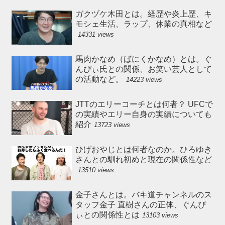
ガクヅケ木田とは。経歴や炎上歴、キ
モシェ生活、ラップ、休業の真相など
14331 views
馬肉かなめ（ばにくかなめ）とは。ぐ
んぴぃ氏との関係、お笑い芸人として
の活動など。
14223 views
JTTのエリーコーチとは何者？ UFCで
の実績やエリー自身の実績についても
紹介
13723 views
ひげおやじとは何者なのか。ひろゆき
さんとの馴れ初めと現在の関係性など
13510 views
金子さんとは。バキ道チャンネルのス
タッフ金子 直樹さんの正体、ぐんぴ
ぃとの関係性とは
13103 views