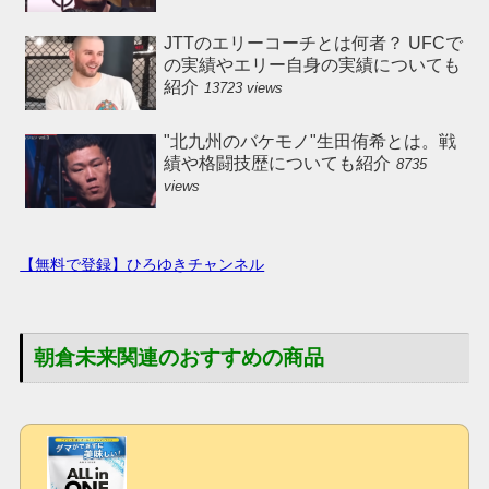
JTTのエリーコーチとは何者？ UFCで
の実績やエリー自身の実績についても
紹介
13723 views
"北九州のバケモノ"生田侑希とは。戦
績や格闘技歴についても紹介
8735
views
【無料で登録】ひろゆきチャンネル
朝倉未来関連のおすすめの商品