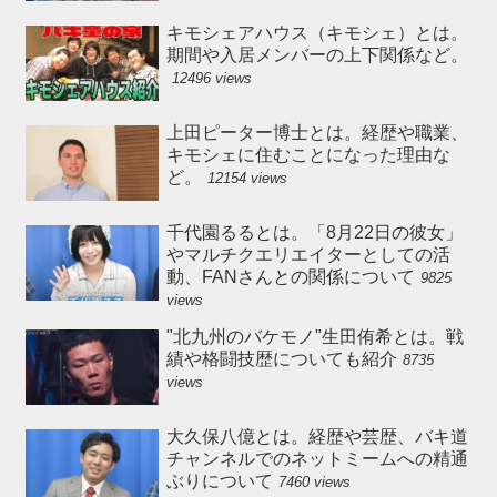
キモシェアハウス（キモシェ）とは。
期間や入居メンバーの上下関係など。
12496 views
上田ピーター博士とは。経歴や職業、
キモシェに住むことになった理由な
ど。
12154 views
千代園るるとは。「8月22日の彼女」
やマルチクエリエイターとしての活
動、FANさんとの関係について
9825
views
"北九州のバケモノ"生田侑希とは。戦
績や格闘技歴についても紹介
8735
views
大久保八億とは。経歴や芸歴、バキ道
チャンネルでのネットミームへの精通
ぶりについて
7460 views