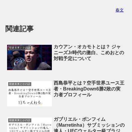
春文
関連記事
カウアン・オカモトとは？ ジャ
朝倉未来とかの話
ニーズJr時代の激白、こめおとの
対戦予定について
西島恭平とは？空手世界ユース王
朝倉未来とかの話
者・BreakingDown6勝2敗の実
力者プロフィール
ガブリエル・ボンフィム
朝倉未来とかの話
（Marretinha）サブミッションの
達人・UFCウェルター級ブラジ