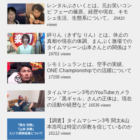
レンタルぶさいくとは。元お笑いコン
ビ フェーの篠原。経歴や現在、キモ
シェ生活、生態系について。
20410
views
絆りん（きずな りん）とは。休止の
真相や現在の体調、まんぷく激場での
タイムマシーン山本さんとの関係は？
19701 views
シモミシュランとは。空手の実績、
ONE Championshipでの活躍について
17158 views
タイムマシーン3号のYouTubeカメラ
マン「黒ギャル」さんの正体は。現在
の活動や経歴など
16536 views
【調査】タイムマシーン3号 関太&山
本浩司は特定の宗教を信じているのか
16112 views