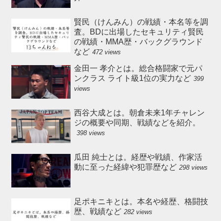
賢民（けんみん）の戦績・本名等を調
査。BDに出場したセキュリティ賢民
の戦績・MMA歴・バックグラウンド
など
472 views
金田一 孝介とは。総合格闘家で元パ
ンクラス ライト級1位の実力など
399
views
西谷大成とは。朝倉未来1年チャレン
ジの概要や同期、戦績などを紹介。
398 views
瓜田 純士とは。経歴や戦績、作家活
動に至った経緯や犯罪歴など
298 views
足ポキニキとは。本名や経歴、格闘技
歴、戦績など
282 views