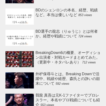
BDのシェンロンの本名、経歴、戦績
など。本当は優しいなど
853 views
BD選手の龍志（りゅうじ）とは何者
か。経歴や戦績について
724 views
BreakingDown6の概要、オーディショ
ン出演者・対戦カードまとめてみた。
（更新中・ネタバレあり）
712 views
外枦保尋斗とは。Breaking Downで活
躍中、戦績や経歴、森氏との諍いの顛
末について
592 views
我龍 真吾は元K-1ファイターでプロレ
スラー。本名やプロ戦績についても紹
介
553 views