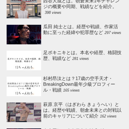
西谷大成とは。朝倉未来1年チャレン
ジの概要や同期、戦績などを紹介。
398 views
瓜田 純士とは。経歴や戦績、作家活
動に至った経緯や犯罪歴など
297 views
足ポキニキとは。本名や経歴、格闘技
歴、戦績など
281 views
杉村昂汰とは？17歳の空手天才・
BreakingDown最年少級プロフィー
ル・戦績
165 views
萩原 京平（はぎわら きょうへい）と
は。経歴や戦績、朝倉未来との対戦以
前のキャリアについて紹介
162 views