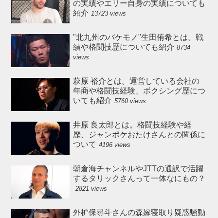
の実績やエリー自身の実績についても
紹介
13723 views
"北九州のバケモノ"生田侑希とは。戦
績や格闘技歴についても紹介
8734
views
萩原 裕介とは。運営している会社の
年商や格闘技経験、ボクシング歴につ
いても紹介
5760 views
井原 良太郎とは。格闘技経験や経
歴、ジャンポケおたけさんとの関係に
ついて
4196 views
朝倉海チャンネルやJTTの通訳で活躍
するタリックさんって一体なにもの？
2821 views
外枦保尋斗さんの森嫁寝取り疑惑騒動