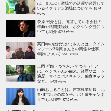
は。まんぷく激場での活躍や経営して
いるイタリアン酒場についても
5874
views
萩原 裕介とは。運営している会社の
年商や格闘技経験、ボクシング歴につ
いても紹介
5761 views
高円寺のはげたおじさんとは。タイム
マシーン3号関さんとの関係や仕事、
年齢について
5645 views
土岡 哲郎（つちおか てつろう）と
は。ケンちゃんの由来、経歴やニート
遍歴、サイコパスキャラ、偏食キャラ
など。
5401 views
山﨑おしることは。吉本興業所属、北
九州市出身の腐女子。バキ道チャンネ
ルでも活躍中
4799 views