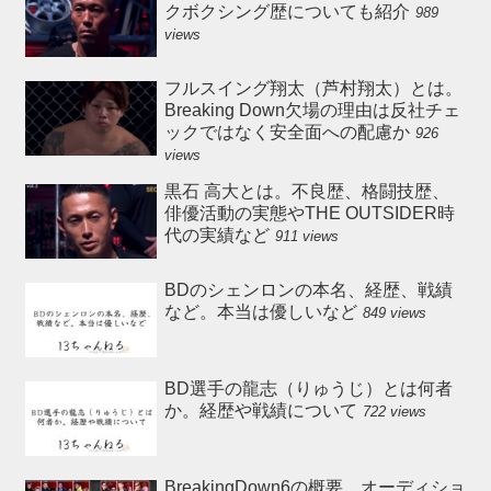
クボクシング歴についても紹介
989
views
フルスイング翔太（芦村翔太）とは。
Breaking Down欠場の理由は反社チェ
ックではなく安全面への配慮か
926
views
黒石 高大とは。不良歴、格闘技歴、
俳優活動の実態やTHE OUTSIDER時
代の実績など
911 views
BDのシェンロンの本名、経歴、戦績
など。本当は優しいなど
849 views
BD選手の龍志（りゅうじ）とは何者
か。経歴や戦績について
722 views
BreakingDown6の概要、オーディショ