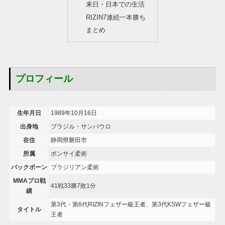
来日・日本での生活
RIZIN7連続一本勝ち
まとめ
プロフィール
生年月日
1989年10月16日
出身地
ブラジル・サンパウロ
在住
静岡県磐田市
所属
ボンサイ柔術
バックボーン
ブラジリアン柔術
MMAプロ戦
41戦33勝7敗1分
績
第3代・第6代RIZINフェザー級王者、第3代KSWフェザー級
タイトル
王者