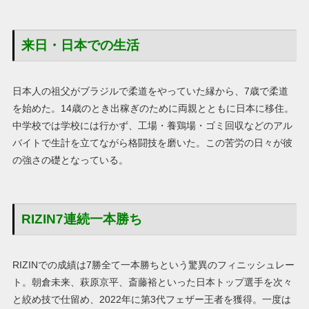
来日・日本での生活
日本人の祖父がブラジルで柔道をやっていた縁から、7歳で柔道
を始めた。14歳のとき出稼ぎのために両親とともに日本に移住。
中学校では学校には行かず、工場・養鶏場・ゴミ回収などのアル
バイトで生計を立てながら格闘技を磨いた。この苦労の日々が彼
の強さの礎となっている。
RIZIN7連続一本勝ち
RIZINでの成績は7勝全て一本勝ちという驚異のフィニッシュレー
ト。朝倉未来、萩原京平、斎藤裕といった日本トップ選手を次々
と絞め技で仕留め、2022年に第3代フェザー王者を獲得。一度は