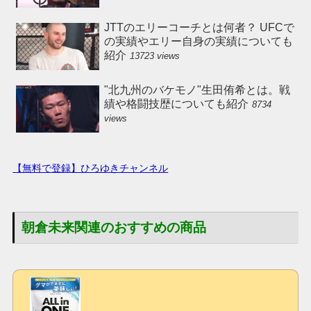
JTTのエリーコーチとは何者？ UFCで
の実績やエリー自身の実績についても
紹介
13723 views
"北九州のバケモノ"生田侑希とは。戦
績や格闘技歴についても紹介
8734
views
【無料で登録】ひろゆきチャンネル
朝倉未来関連のおすすめの商品