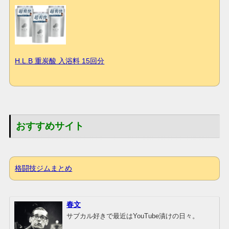
H.L.B 重炭酸 入浴料 15回分
おすすめサイト
格闘技ジムまとめ
春文
サブカル好きで最近はYouTube漬けの日々。