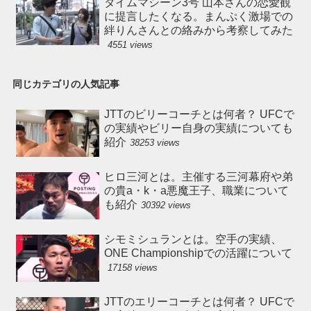
タイムマシーン3号 山本さんの恋愛観
に提言したくなる。まんぷく激場での
絆りんさんとの絡みから考察してみた
4551 views
同じカテゴリの人気記事
JTTのビリーコーチとは何者？ UFCで
の実績やビリー自身の実績についても
紹介
38253 views
ヒロ三河とは。主催する三河幕府や弟
の貴a・k・a悪魔王子、職業について
も紹介
30392 views
シモミシュランとは。空手の実績、
ONE Championshipでの活躍について
17158 views
JTTのエリーコーチとは何者？ UFCで