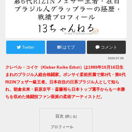
Twitter
はてブ
コメント
2026.07.06
クレベル・コイケ（Kleber Koike Erbst）は1989年10月16日生
まれのブラジル人総合格闘家。ボンサイ柔術所属で第3代・第6代
RIZINフェザー級王者。日本在住の日系ブラジル人として知ら
れ、朝倉未来・萩原京平・斎藤裕ら日本トップ選手からも一本勝
ちを収めた格闘技ファン垂涎の柔術アーティストだ。
目次
プロフィール