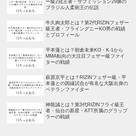
ー級2冠王者・サブミッション29勝の
ブラジル人柔術王の伝説
牛久絢太郎とは？第2代RIZINフェザー
級王者・フライングニーKO男の戦績
とプロフィール
平本蓮とは？朝倉未来KO・K-1から
MMA転向の大注目フェザー級ファイ
ターの戦績
萩原京平とは？RIZINフェザー級・平
本蓮との因縁試合が有名な大阪出身の
ベテランファイター
神龍誠とは？第3代RIZINフライ級王
者・仙台の新星・ATT所属のグラップ
ラーの戦績