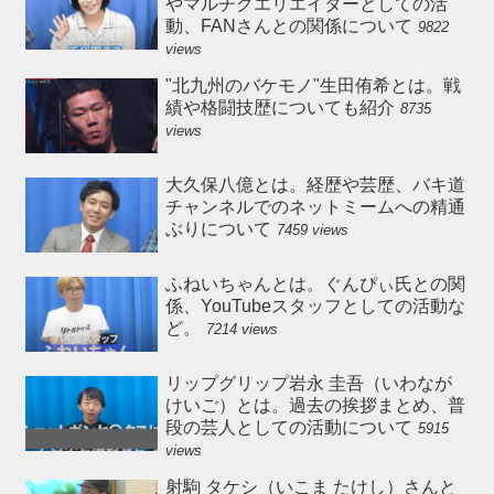
やマルチクエリエイターとしての活
動、FANさんとの関係について
9822
views
"北九州のバケモノ"生田侑希とは。戦
績や格闘技歴についても紹介
8735
views
大久保八億とは。経歴や芸歴、バキ道
チャンネルでのネットミームへの精通
ぶりについて
7459 views
ふねいちゃんとは。ぐんぴぃ氏との関
係、YouTubeスタッフとしての活動な
ど。
7214 views
リップグリップ岩永 圭吾（いわなが
けいご）とは。過去の挨拶まとめ、普
段の芸人としての活動について
5915
views
射駒 タケシ（いこま たけし）さんと