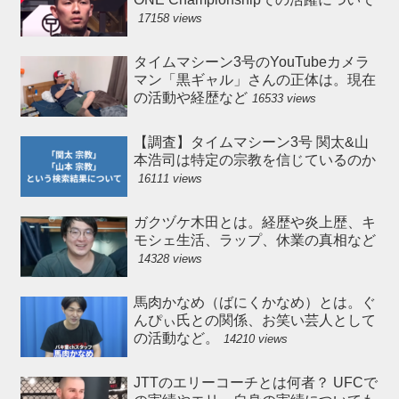
17158 views
タイムマシーン3号のYouTubeカメラ
マン「黒ギャル」さんの正体は。現在
の活動や経歴など
16533 views
【調査】タイムマシーン3号 関太&山
本浩司は特定の宗教を信じているのか
16111 views
ガクヅケ木田とは。経歴や炎上歴、キ
モシェ生活、ラップ、休業の真相など
14328 views
馬肉かなめ（ばにくかなめ）とは。ぐ
んぴぃ氏との関係、お笑い芸人として
の活動など。
14210 views
JTTのエリーコーチとは何者？ UFCで