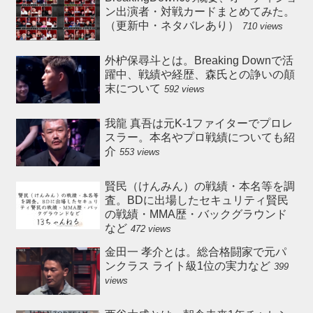
ン出演者・対戦カードまとめてみた。
（更新中・ネタバレあり）
710 views
外枦保尋斗とは。Breaking Downで活
躍中、戦績や経歴、森氏との諍いの顛
末について
592 views
我龍 真吾は元K-1ファイターでプロレ
スラー。本名やプロ戦績についても紹
介
553 views
賢民（けんみん）の戦績・本名等を調
査。BDに出場したセキュリティ賢民
の戦績・MMA歴・バックグラウンド
など
472 views
金田一 孝介とは。総合格闘家で元パ
ンクラス ライト級1位の実力など
399
views