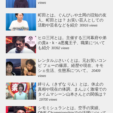
views
町田とは。ぐんぴぃや土岡の旧知の友
人、町田とは？ お笑い芸人としての
活動や芸名などを紹介
30916 views
ヒロ三河とは。主催する三河幕府や弟
の貴a・k・a悪魔王子、職業について
も紹介
30392 views
レンタルぶさいくとは。元お笑いコン
ビ フェーの篠原。経歴や現在、キモ
シェ生活、生態系について。
20409
views
絆りん（きずな りん）とは。休止の
真相や現在の体調、まんぷく激場での
タイムマシーン山本さんとの関係は？
19700 views
シモミシュランとは。空手の実績、
ONE Championshipでの活躍について