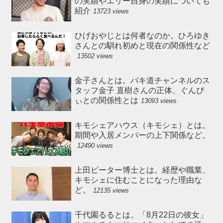
の実績やエリー自身の実績についても
紹介
13723 views
ひげおやじとは何者なのか。ひろゆき
さんとの馴れ初めと現在の関係性など
13502 views
金子さんとは。バキ道チャンネルのス
タッフ金子 直樹さんの正体、ぐんぴ
ぃとの関係性とは
13093 views
キモシェアハウス（キモシェ）とは。
期間や入居メンバーの上下関係など。
12490 views
上田ピーター博士とは。経歴や職業、
キモシェに住むことになった理由な
ど。
12135 views
千代園るるとは。「8月22日の彼女」