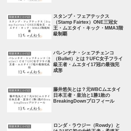
スタンプ・フェアテックス
朝倉未来とかの話
（Stamp Fairtex）ONE三冠女
王・ムエタイ・キック・MMA3階
級制覇
バレンチナ・シェフチェンコ
朝倉未来とかの話
（Bullet）とは？UFC女子フライ
級王者・ムエタイ17冠の最強完
成形
藤井悠矢とは？元WBCムエタイ
朝倉未来とかの話
日本王者・皇治と1勝1敗の
BreakingDownプロフィール
ロンダ・ラウジー（Rowdy）と
朝倉未来とかの話