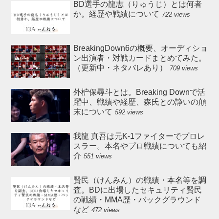
BD選手の龍志（りゅうじ）とは何者
か。経歴や戦績について
722 views
BreakingDown6の概要、オーディショ
ン出演者・対戦カードまとめてみた。
（更新中・ネタバレあり）
709 views
外枦保尋斗とは。Breaking Downで活
躍中、戦績や経歴、森氏との諍いの顛
末について
592 views
我龍 真吾は元K-1ファイターでプロレ
スラー。本名やプロ戦績についても紹
介
551 views
賢民（けんみん）の戦績・本名等を調
査。BDに出場したセキュリティ賢民
の戦績・MMA歴・バックグラウンド
など
472 views