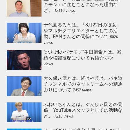
キモシェに住むことになった理由な
ど。
12110 views
千代園るるとは。「8月22日の彼女」
やマルチクエリエイターとしての活
動、FANさんとの関係について
9820
views
"北九州のバケモノ"生田侑希とは。戦
績や格闘技歴についても紹介
8734
views
大久保八億とは。経歴や芸歴、バキ道
チャンネルでのネットミームへの精通
ぶりについて
7457 views
ふねいちゃんとは。ぐんぴぃ氏との関
係、YouTubeスタッフとしての活動な
ど。
7213 views