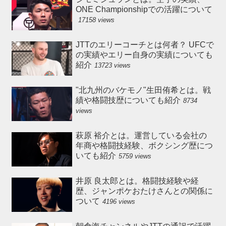
ONE Championshipでの活躍について
17158 views
JTTのエリーコーチとは何者？ UFCで
の実績やエリー自身の実績についても
紹介
13723 views
"北九州のバケモノ"生田侑希とは。戦
績や格闘技歴についても紹介
8734
views
萩原 裕介とは。運営している会社の
年商や格闘技経験、ボクシング歴につ
いても紹介
5759 views
井原 良太郎とは。格闘技経験や経
歴、ジャンポケおたけさんとの関係に
ついて
4196 views