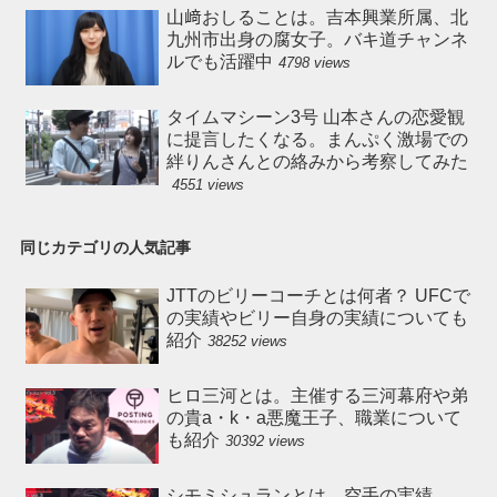
山﨑おしることは。吉本興業所属、北
九州市出身の腐女子。バキ道チャンネ
ルでも活躍中
4798 views
タイムマシーン3号 山本さんの恋愛観
に提言したくなる。まんぷく激場での
絆りんさんとの絡みから考察してみた
4551 views
同じカテゴリの人気記事
JTTのビリーコーチとは何者？ UFCで
の実績やビリー自身の実績についても
紹介
38252 views
ヒロ三河とは。主催する三河幕府や弟
の貴a・k・a悪魔王子、職業について
も紹介
30392 views
シモミシュランとは。空手の実績、