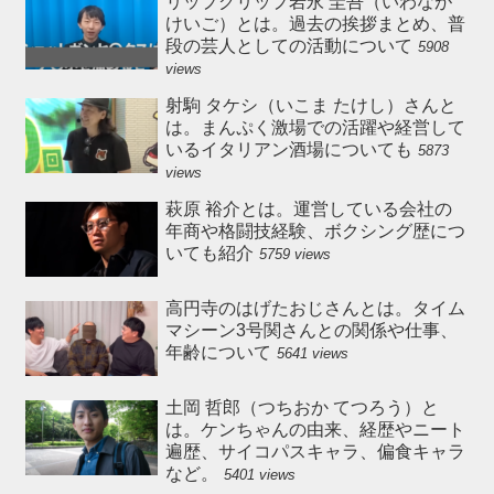
リップグリップ岩永 圭吾（いわなが
けいご）とは。過去の挨拶まとめ、普
段の芸人としての活動について
5908
views
射駒 タケシ（いこま たけし）さんと
は。まんぷく激場での活躍や経営して
いるイタリアン酒場についても
5873
views
萩原 裕介とは。運営している会社の
年商や格闘技経験、ボクシング歴につ
いても紹介
5759 views
高円寺のはげたおじさんとは。タイム
マシーン3号関さんとの関係や仕事、
年齢について
5641 views
土岡 哲郎（つちおか てつろう）と
は。ケンちゃんの由来、経歴やニート
遍歴、サイコパスキャラ、偏食キャラ
など。
5401 views