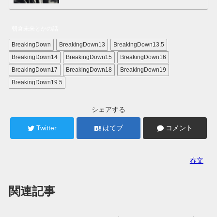
朝倉未来とかの話
BreakingDown
BreakingDown13
BreakingDown13.5
BreakingDown14
BreakingDown15
BreakingDown16
BreakingDown17
BreakingDown18
BreakingDown19
BreakingDown19.5
シェアする
Twitter
はてブ
コメント
春文
関連記事