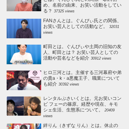
め、名前の由来、お笑い活動をしてい
る？
37325 views
FANさんとは。ぐんぴぃ氏との関係、
お笑い芸人としての活動など。
32031
views
町田とは。ぐんぴぃや土岡の旧知の友
人、町田とは？ お笑い芸人としての
活動や芸名などを紹介
30912 views
ヒロ三河とは。主催する三河幕府や弟
の貴a・k・a悪魔王子、職業について
も紹介
30392 views
レンタルぶさいくとは。元お笑いコン
ビ フェーの篠原。経歴や現在、キモ
シェ生活、生態系について。
20409
views
絆りん（きずな りん）とは。休止の