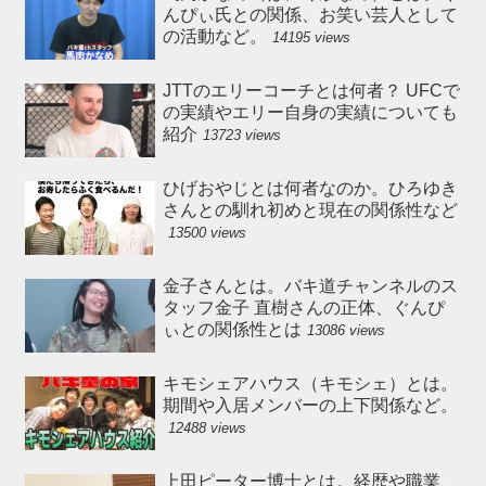
んぴぃ氏との関係、お笑い芸人として
の活動など。
14195 views
JTTのエリーコーチとは何者？ UFCで
の実績やエリー自身の実績についても
紹介
13723 views
ひげおやじとは何者なのか。ひろゆき
さんとの馴れ初めと現在の関係性など
13500 views
金子さんとは。バキ道チャンネルのス
タッフ金子 直樹さんの正体、ぐんぴ
ぃとの関係性とは
13086 views
キモシェアハウス（キモシェ）とは。
期間や入居メンバーの上下関係など。
12488 views
上田ピーター博士とは。経歴や職業、