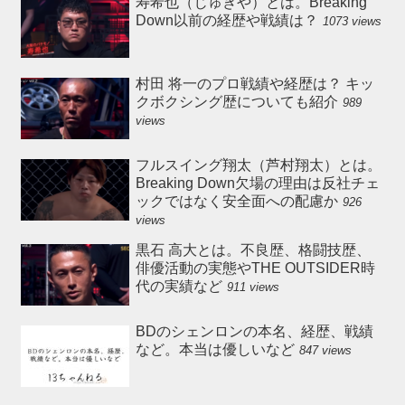
寿希也（じゅきや）とは。Breaking
Down以前の経歴や戦績は？
1073 views
村田 将一のプロ戦績や経歴は？ キッ
クボクシング歴についても紹介
989
views
フルスイング翔太（芦村翔太）とは。
Breaking Down欠場の理由は反社チェ
ックではなく安全面への配慮か
926
views
黒石 高大とは。不良歴、格闘技歴、
俳優活動の実態やTHE OUTSIDER時
代の実績など
911 views
BDのシェンロンの本名、経歴、戦績
など。本当は優しいなど
847 views