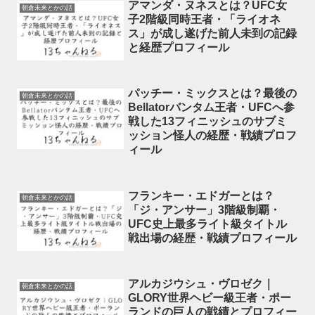
アマンダ・ヌネスとは？UFC女
朝倉未来とかの話
子2階級同時王者・「ライオネ
ス」が成し遂げた前人未到の記録
と経歴プロフィール
パッチー・ミックスとは？最後の
朝倉未来とかの話
Bellatorバンタム王者・UFCへ参
戦した13フィニッシュのサブミ
ッション怪人の経歴・戦績プロフ
ィール
フランキー・エドガーとは？
朝倉未来とかの話
「ジ・アンサー」3階級制覇・
UFC史上最多ライト級タイトル
戦出場の経歴・戦績プロフィール
アルカジウシュ・ヴロゼク｜
朝倉未来とかの話
GLORY世界ヘビー級王者・ポー
ランドの巨人の戦績とプロフィー