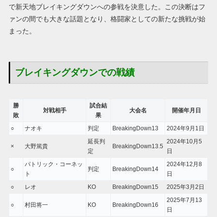
で新天地ブレイキングダウンへの参戦を決意した。この決断はフ
ァンの間でも大きな話題となり、格闘家としての新たな挑戦が始
まった。
ブレイキングダウンでの戦績
勝
試合結
対戦相手
大会名
開催年月日
敗
果
○
ナオキ
判定
BreakingDown13
2024年9月1日
延長判
2024年10月5
×
大野篤貴
BreakingDown13.5
定
日
パトリック・コーネッ
2024年12月8
○
判定
BreakingDown14
ト
日
○
レオ
KO
BreakingDown15
2025年3月2日
2025年7月13
○
村田将一
KO
BreakingDown16
日