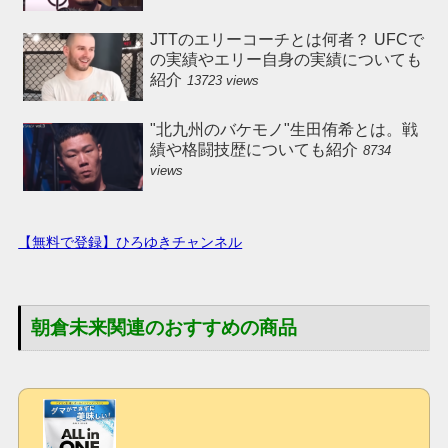
JTTのエリーコーチとは何者？ UFCで
の実績やエリー自身の実績についても
紹介
13723 views
"北九州のバケモノ"生田侑希とは。戦
績や格闘技歴についても紹介
8734
views
【無料で登録】ひろゆきチャンネル
朝倉未来関連のおすすめの商品