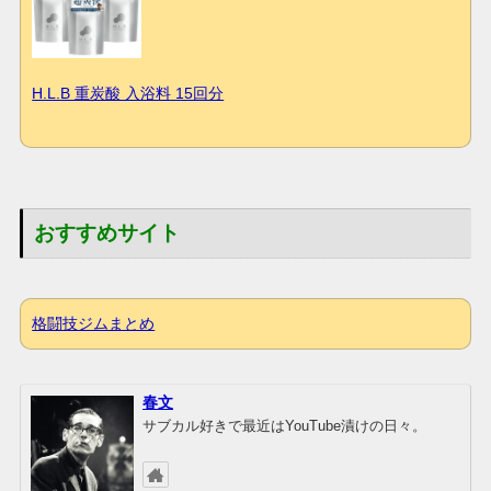
H.L.B 重炭酸 入浴料 15回分
おすすめサイト
格闘技ジムまとめ
春文
サブカル好きで最近はYouTube漬けの日々。