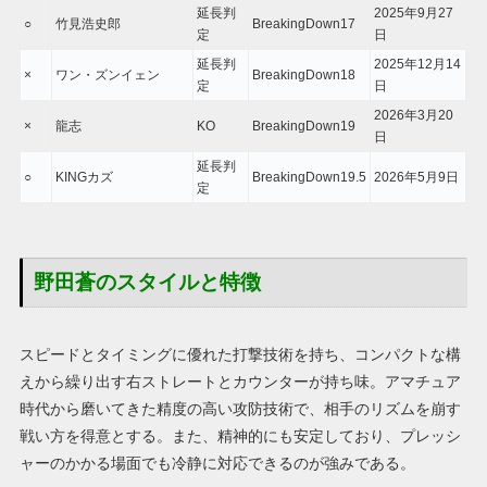
延長判
2025年9月27
○
竹見浩史郎
BreakingDown17
定
日
延長判
2025年12月14
×
ワン・ズンイェン
BreakingDown18
定
日
2026年3月20
×
龍志
KO
BreakingDown19
日
延長判
○
KINGカズ
BreakingDown19.5
2026年5月9日
定
野田蒼のスタイルと特徴
スピードとタイミングに優れた打撃技術を持ち、コンパクトな構
えから繰り出す右ストレートとカウンターが持ち味。アマチュア
時代から磨いてきた精度の高い攻防技術で、相手のリズムを崩す
戦い方を得意とする。また、精神的にも安定しており、プレッシ
ャーのかかる場面でも冷静に対応できるのが強みである。