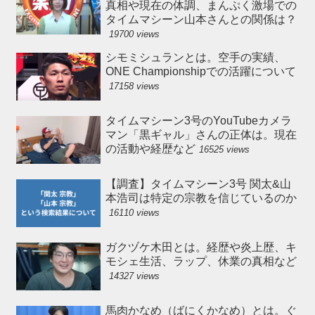
真相や現在の体調、まんぷく激場での
タイムマシーン山本さんとの関係は？
19700 views
シモミシュランとは。空手の実績、
ONE Championshipでの活躍について
17158 views
タイムマシーン3号のYouTubeカメラ
マン「黒ギャル」さんの正体は。現在
の活動や経歴など
16525 views
【調査】タイムマシーン3号 関太&山
本浩司は特定の宗教を信じているのか
16110 views
ガクヅケ木田とは。経歴や炎上歴、キ
モシェ生活、ラップ、休業の真相など
14327 views
馬肉かなめ（ばにくかなめ）とは。ぐ