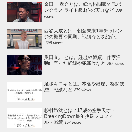
金田一 孝介とは。総合格闘家で元パ
ンクラス ライト級1位の実力など
399
views
西谷大成とは。朝倉未来1年チャレン
ジの概要や同期、戦績などを紹介。
398 views
瓜田 純士とは。経歴や戦績、作家活
動に至った経緯や犯罪歴など
297 views
足ポキニキとは。本名や経歴、格闘技
歴、戦績など
279 views
杉村昂汰とは？17歳の空手天才・
BreakingDown最年少級プロフィー
ル・戦績
164 views