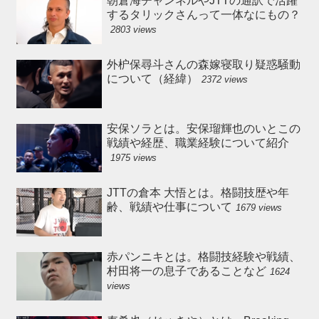
朝倉海チャンネルやJTTの通訳で活躍
するタリックさんって一体なにもの？
2803 views
外枦保尋斗さんの森嫁寝取り疑惑騒動
について（経緯）
2372 views
安保ソラとは。安保瑠輝也のいとこの
戦績や経歴、職業経験について紹介
1975 views
JTTの倉本 大悟とは。格闘技歴や年
齢、戦績や仕事について
1679 views
赤パンニキとは。格闘技経験や戦績、
村田将一の息子であることなど
1624
views