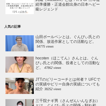
続準優勝・正道会館出身の日本ヘビー
級レジェンド
人気の記事
山田ボールペンとは。ぐんぴぃ氏との
関係、放送作家としての活動など。
54775 views
hocoten（ほこてん）さんとは。ぐん
ぴぃ氏との関係、役者としての活動な
ど。
47862 views
JTTのビリーコーチとは何者？ UFCで
の実績やビリー自身の実績についても
紹介
38252 views
三千院ナギ男（さんぜんいんなぎお）
とは。ぐんぴぃ氏との関係・馴れ初