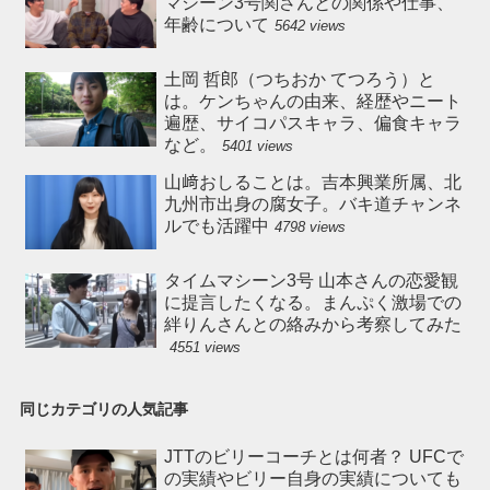
マシーン3号関さんとの関係や仕事、
年齢について
5642 views
土岡 哲郎（つちおか てつろう）と
は。ケンちゃんの由来、経歴やニート
遍歴、サイコパスキャラ、偏食キャラ
など。
5401 views
山﨑おしることは。吉本興業所属、北
九州市出身の腐女子。バキ道チャンネ
ルでも活躍中
4798 views
タイムマシーン3号 山本さんの恋愛観
に提言したくなる。まんぷく激場での
絆りんさんとの絡みから考察してみた
4551 views
同じカテゴリの人気記事
JTTのビリーコーチとは何者？ UFCで
の実績やビリー自身の実績についても