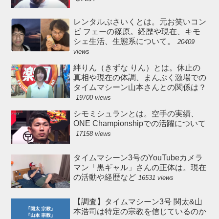
レンタルぶさいくとは。元お笑いコン
ビ フェーの篠原。経歴や現在、キモ
シェ生活、生態系について。
20409
views
絆りん（きずな りん）とは。休止の
真相や現在の体調、まんぷく激場での
タイムマシーン山本さんとの関係は？
19700 views
シモミシュランとは。空手の実績、
ONE Championshipでの活躍について
17158 views
タイムマシーン3号のYouTubeカメラ
マン「黒ギャル」さんの正体は。現在
の活動や経歴など
16531 views
【調査】タイムマシーン3号 関太&山
本浩司は特定の宗教を信じているのか