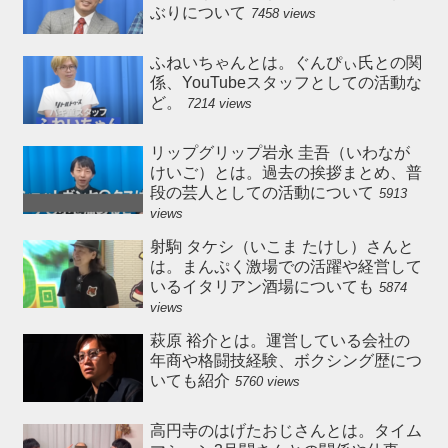
ぶりについて
7458 views
ふねいちゃんとは。ぐんぴぃ氏との関
係、YouTubeスタッフとしての活動な
ど。
7214 views
リップグリップ岩永 圭吾（いわなが
けいご）とは。過去の挨拶まとめ、普
段の芸人としての活動について
5913
views
射駒 タケシ（いこま たけし）さんと
は。まんぷく激場での活躍や経営して
いるイタリアン酒場についても
5874
views
萩原 裕介とは。運営している会社の
年商や格闘技経験、ボクシング歴につ
いても紹介
5760 views
高円寺のはげたおじさんとは。タイム