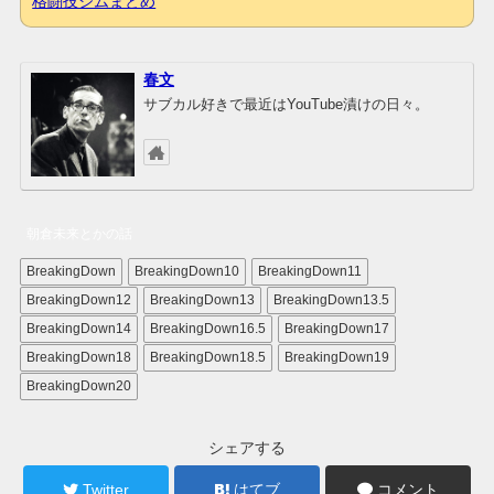
格闘技ジムまとめ
春文
サブカル好きで最近はYouTube漬けの日々。
朝倉未来とかの話
BreakingDown
BreakingDown10
BreakingDown11
BreakingDown12
BreakingDown13
BreakingDown13.5
BreakingDown14
BreakingDown16.5
BreakingDown17
BreakingDown18
BreakingDown18.5
BreakingDown19
BreakingDown20
シェアする
Twitter
はてブ
コメント