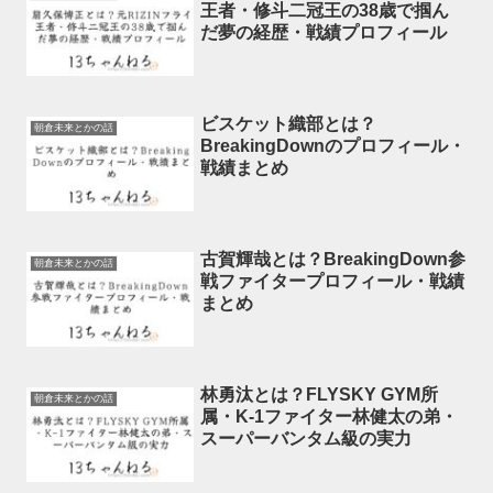
王者・修斗二冠王の38歳で掴ん
だ夢の経歴・戦績プロフィール
ビスケット織部とは？
朝倉未来とかの話
BreakingDownのプロフィール・
戦績まとめ
古賀輝哉とは？BreakingDown参
朝倉未来とかの話
戦ファイタープロフィール・戦績
まとめ
林勇汰とは？FLYSKY GYM所
朝倉未来とかの話
属・K-1ファイター林健太の弟・
スーパーバンタム級の実力