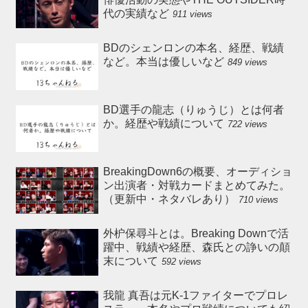
代の実績など
911 views
BDのシェンロンの本名、経歴、戦績
など。本当は優しいなど
849 views
BD選手の龍志（りゅうじ）とは何者
か。経歴や戦績について
722 views
BreakingDown6の概要、オーディショ
ン出演者・対戦カードまとめてみた。
（更新中・ネタバレあり）
710 views
外枦保尋斗とは。Breaking Downで活
躍中、戦績や経歴、森氏との諍いの顛
末について
592 views
我龍 真吾は元K-1ファイターでプロレ