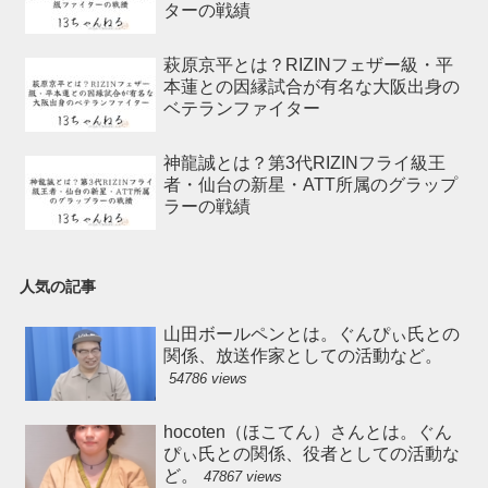
ターの戦績
萩原京平とは？RIZINフェザー級・平
本蓮との因縁試合が有名な大阪出身の
ベテランファイター
神龍誠とは？第3代RIZINフライ級王
者・仙台の新星・ATT所属のグラップ
ラーの戦績
人気の記事
山田ボールペンとは。ぐんぴぃ氏との
関係、放送作家としての活動など。
54786 views
hocoten（ほこてん）さんとは。ぐん
ぴぃ氏との関係、役者としての活動な
ど。
47867 views