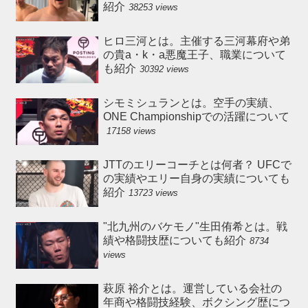
紹介
38253 views
ヒロ三河とは。主催する三河幕府や弟
の貴a・k・a悪魔王子、職業について
も紹介
30392 views
シモミシュランとは。空手の実績、
ONE Championshipでの活躍について
17158 views
JTTのエリーコーチとは何者？ UFCで
の実績やエリー自身の実績についても
紹介
13723 views
"北九州のバケモノ"生田侑希とは。戦
績や格闘技歴についても紹介
8734
views
萩原 裕介とは。運営している会社の
年商や格闘技経験、ボクシング歴につ