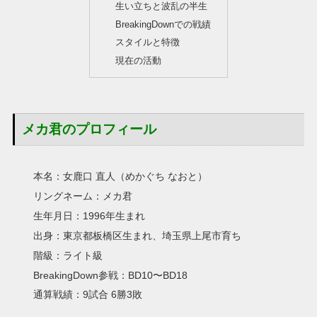
生い立ちと波乱の半生
BreakingDownでの戦績
スタイルと特徴
現在の活動
メカ君のプロフィール
本名：女鹿口 直人（めかぐち なおと）
リングネーム：メカ君
生年月日：1996年生まれ
出身：東京都板橋区生まれ、埼玉県上尾市育ち
階級：ライト級
BreakingDown参戦：BD10〜BD18
通算戦績：9試合 6勝3敗