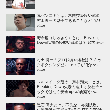
赤パンニキとは。格闘技経験や戦績、
村田将一の息子であることなど
1624
views
寿希也（じゅきや）とは。Breaking
Down以前の経歴や戦績は？
1075 views
村田 将一のプロ戦績や経歴は？ キッ
クボクシング歴についても紹介
989
views
フルスイング翔太（芦村翔太）とは。
Breaking Down欠場の理由は反社チェ
ックではなく安全面への配慮か
926
views
黒石 高大とは。不良歴、格闘技歴、
俳優活動の実態やTHE OUTSIDER時