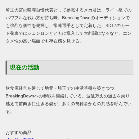
埼玉大宮の喧嘩自慢代表として参戦するメカ君は、ライト級での
パワフルな戦い方が持ち味。BreakingDownのオーディションで
も強烈な個性を発揮し、常連選手として定着した。BD17のカー
ド発表ではシェンロンとともに乱入して大乱闘になるなど、エン
タメ性の高い場面でも存在感を見せる。
現在の活動
飲食店経営を通じて地元・埼玉での生活基盤を築きつつ、
BreakingDownへの参戦を継続している。波乱万丈の過去を乗り
越えて前向きに生きる姿が、多くの視聴者からの共感を呼んでい
る。
おすすめ商品