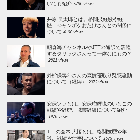
いても紹介
5760 views
井原 良太郎とは。格闘技経験や経
歴、ジャンポケおたけさんとの関係に
ついて
4196 views
朝倉海チャンネルやJTTの通訳で活躍
するタリックさんって一体なにもの？
2821 views
外枦保尋斗さんの森嫁寝取り疑惑騒動
について（経緯）
2372 views
安保ソラとは。安保瑠輝也のいとこの
戦績や経歴、職業経験について紹介
1975 views
JTTの倉本 大悟とは。格闘技歴や年
齢、戦績や仕事について
1679 views