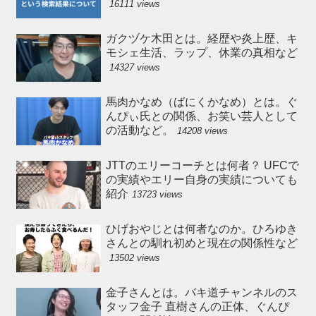
16111 views
ガクヅケ木田とは。経歴や炎上歴、キ
モシェ生活、ラップ、休業の真相など
14327 views
馬肉かなめ（ばにくかなめ）とは。ぐ
んぴぃ氏との関係、お笑い芸人として
の活動など。
14208 views
JTTのエリーコーチとは何者？ UFCで
の実績やエリー自身の実績についても
紹介
13723 views
ひげおやじとは何者なのか。ひろゆき
さんとの馴れ初めと現在の関係性など
13502 views
金子さんとは。バキ道チャンネルのス
タッフ金子 直樹さんの正体、ぐんぴ