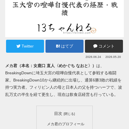
Twitter
はてブ
コメント
2026.06.24
2026.05.20
メカ君（本名：女鹿口 直人〈めかぐち なおと〉）
は、
BreakingDownに埼玉大宮の喧嘩自慢代表として参戦する格闘
家。BreakingDown10から継続的に出場し、通算6勝3敗の戦績を
持つ実力者。フィリピン人の母と日本人の父を持つハーフで、波
乱万丈の半生を経て更生し、現在は飲食店経営も行っている。
目次
メカ君のプロフィール