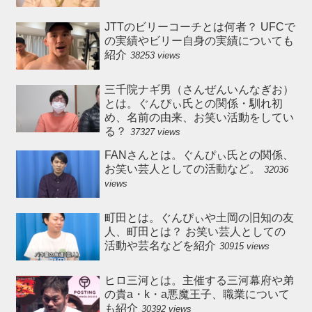
JTTのビリーコーチとは何者？ UFCで
の実績やビリー自身の実績についても
紹介
38253 views
三千院ナギ男（さんぜんいんなぎお）
とは。ぐんぴぃ氏との関係・馴れ初
め、名前の由来、お笑い活動をしてい
る？
37327 views
FANさんとは。ぐんぴぃ氏との関係、
お笑い芸人としての活動など。
32036
views
町田とは。ぐんぴぃや土岡の旧知の友
人、町田とは？ お笑い芸人としての
活動や芸名などを紹介
30915 views
ヒロ三河とは。主催する三河幕府や弟
の貴a・k・a悪魔王子、職業について
も紹介
30392 views