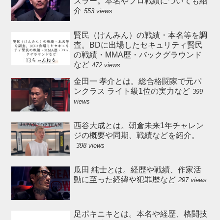
スラー。本名やプロ戦績についても紹
介
553 views
賢民（けんみん）の戦績・本名等を調
査。BDに出場したセキュリティ賢民
の戦績・MMA歴・バックグラウンド
など
472 views
金田一 孝介とは。総合格闘家で元パ
ンクラス ライト級1位の実力など
399
views
西谷大成とは。朝倉未来1年チャレン
ジの概要や同期、戦績などを紹介。
398 views
瓜田 純士とは。経歴や戦績、作家活
動に至った経緯や犯罪歴など
297 views
足ポキニキとは。本名や経歴、格闘技