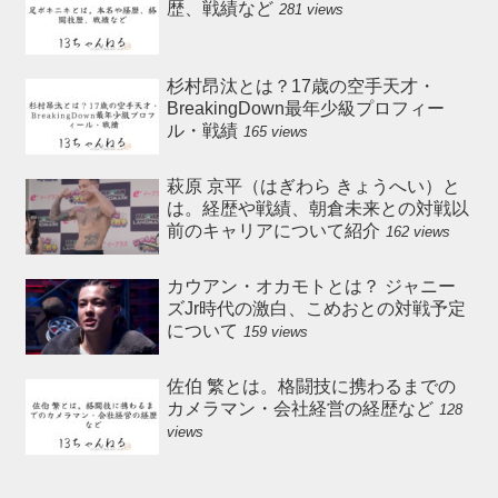
歴、戦績など
281 views
杉村昂汰とは？17歳の空手天才・
BreakingDown最年少級プロフィー
ル・戦績
165 views
萩原 京平（はぎわら きょうへい）と
は。経歴や戦績、朝倉未来との対戦以
前のキャリアについて紹介
162 views
カウアン・オカモトとは？ ジャニー
ズJr時代の激白、こめおとの対戦予定
について
159 views
佐伯 繁とは。格闘技に携わるまでの
カメラマン・会社経営の経歴など
128
views