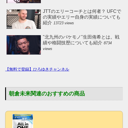
JTTのエリーコーチとは何者？ UFCで
の実績やエリー自身の実績についても
紹介
13723 views
"北九州のバケモノ"生田侑希とは。戦
績や格闘技歴についても紹介
8734
views
【無料で登録】ひろゆきチャンネル
朝倉未来関連のおすすめの商品