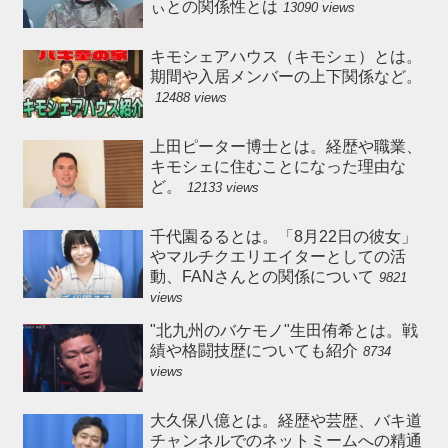
ぃとの関係性とは
13090 views
キモシェアハウス（キモシェ）とは。
期間や入居メンバーの上下関係など。
12488 views
上田ピーター博士とは。経歴や職業、
キモシェに住むことになった理由な
ど。
12133 views
千代園るるとは。「8月22日の彼女」
やマルチクエリエイターとしての活
動、FANさんとの関係について
9821
views
"北九州のバケモノ"生田侑希とは。戦
績や格闘技歴についても紹介
8734
views
大久保八億とは。経歴や芸歴、バキ道
チャンネルでのネットミームへの精通