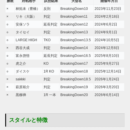
勝敗
対戦相手
試合結果
大会名
開催年月日
×
林拓未（豊橋）
反則
BreakingDown10
2023年11月23日
×
リキ（大阪）
判定
BreakingDown11
2024年2月18日
○
安保ソラ
延長判定
BreakingDown12
2024年6月2日
○
タイセイ
判定
BreakingDown13
2024年9月1日
○
LARGE HIGH
TKO
BreakingDown13.5
2024年10月5日
×
西谷大成
判定
BreakingDown14
2024年12月8日
○
富永啓悟
延長判定
BreakingDown16.5
2025年8月10日
○
虎之介
KO
BreakingDown17
2025年9月27日
○
ダイスケ
1R KO
BreakingDown18
2025年12月14日
×
sakkki
判定
BreakingDown18.5
2026年1月24日
×
萩原裕介
判定
BreakingDown19
2026年3月20日
×
黒柳禅
1R 一本
BreakingDown20
2026年6月14日
スタイルと特徴