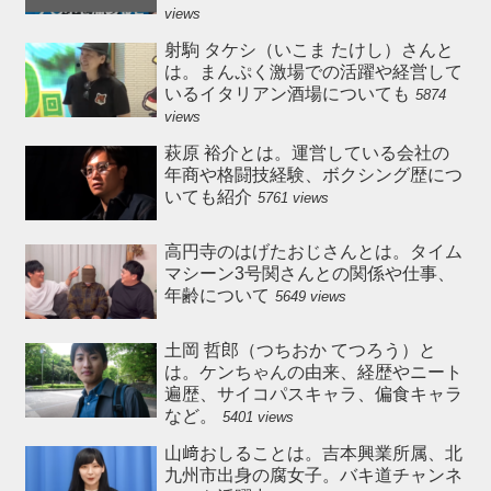
views
射駒 タケシ（いこま たけし）さんと
は。まんぷく激場での活躍や経営して
いるイタリアン酒場についても
5874
views
萩原 裕介とは。運営している会社の
年商や格闘技経験、ボクシング歴につ
いても紹介
5761 views
高円寺のはげたおじさんとは。タイム
マシーン3号関さんとの関係や仕事、
年齢について
5649 views
土岡 哲郎（つちおか てつろう）と
は。ケンちゃんの由来、経歴やニート
遍歴、サイコパスキャラ、偏食キャラ
など。
5401 views
山﨑おしることは。吉本興業所属、北
九州市出身の腐女子。バキ道チャンネ