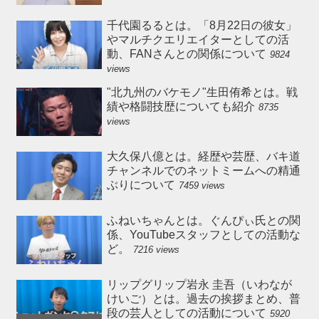
千代園るるとは。「8月22日の彼女」
やマルチクエリエイターとしての活
動、FANさんとの関係について
9824
views
"北九州のバケモノ"生田侑希とは。戦
績や格闘技歴についても紹介
8735
views
大久保八億とは。経歴や芸歴、バキ道
チャンネルでのネットミームへの精通
ぶりについて
7459 views
ふねいちゃんとは。ぐんぴぃ氏との関
係、YouTubeスタッフとしての活動な
ど。
7216 views
リップグリップ岩永 圭吾（いわなが
けいご）とは。過去の挨拶まとめ、普
段の芸人としての活動について
5920