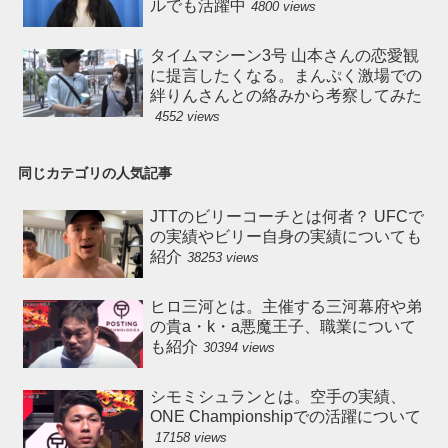
ルでも活躍中
4800 views
タイムマシーン3号 山本さんの恋愛観
に提言したくなる。まんぷく激場での
絆りんさんとの絡みから考察してみた
4552 views
同じカテゴリの人気記事
JTTのビリーコーチとは何者？ UFCで
の実績やビリー自身の実績についても
紹介
38253 views
ヒロ三河とは。主催する三河幕府や弟
の貴a・k・a悪魔王子、職業について
も紹介
30394 views
シモミシュランとは。空手の実績、
ONE Championshipでの活躍について
17158 views