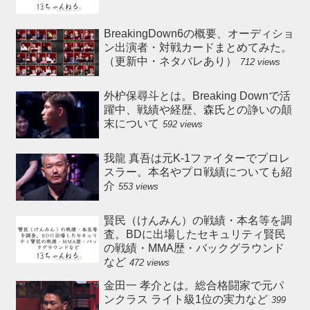
BreakingDown6の概要、オーディショ
ン出演者・対戦カードまとめてみた。
（更新中・ネタバレあり）
712 views
外枦保尋斗とは。Breaking Downで活
躍中、戦績や経歴、森氏との諍いの顛
末について
592 views
我龍 真吾は元K-1ファイターでプロレ
スラー。本名やプロ戦績についても紹
介
553 views
賢民（けんみん）の戦績・本名等を調
査。BDに出場したセキュリティ賢民
の戦績・MMA歴・バックグラウンド
など
472 views
金田一 孝介とは。総合格闘家で元パ
ンクラス ライト級1位の実力など
399