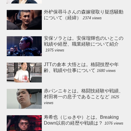
外枦保尋斗さんの森嫁寝取り疑惑騒動
について（経緯）
2374 views
安保ソラとは。安保瑠輝也のいとこの
戦績や経歴、職業経験について紹介
1975 views
JTTの倉本 大悟とは。格闘技歴や年
齢、戦績や仕事について
1680 views
赤パンニキとは。格闘技経験や戦績、
村田将一の息子であることなど
1625
views
寿希也（じゅきや）とは。Breaking
Down以前の経歴や戦績は？
1076 views