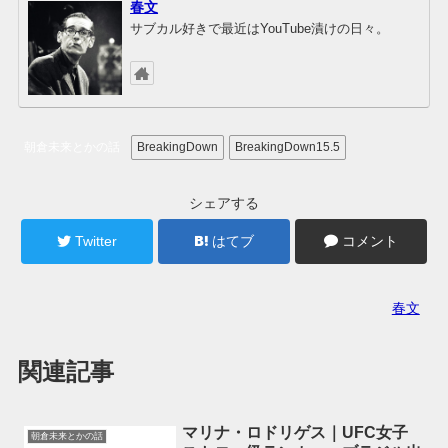
春文
サブカル好きで最近はYouTube漬けの日々。
朝倉未来とかの話
BreakingDown
BreakingDown15.5
シェアする
Twitter
はてブ
コメント
春文
関連記事
マリナ・ロドリゲス｜UFC女子
朝倉未来とかの話