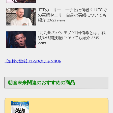
JTTのエリーコーチとは何者？ UFCで
の実績やエリー自身の実績についても
紹介
13723 views
"北九州のバケモノ"生田侑希とは。戦
績や格闘技歴についても紹介
8735
views
【無料で登録】ひろゆきチャンネル
朝倉未来関連のおすすめの商品