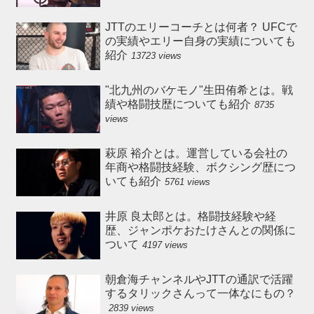
JTTのエリーコーチとは何者？ UFCで
の実績やエリー自身の実績についても
紹介
13723 views
"北九州のバケモノ"生田侑希とは。戦
績や格闘技歴についても紹介
8735
views
萩原 裕介とは。運営している会社の
年商や格闘技経験、ボクシング歴につ
いても紹介
5761 views
井原 良太郎とは。格闘技経験や経
歴、ジャンポケおたけさんとの関係に
ついて
4197 views
朝倉海チャンネルやJTTの通訳で活躍
するタリックさんって一体なにもの？
2839 views