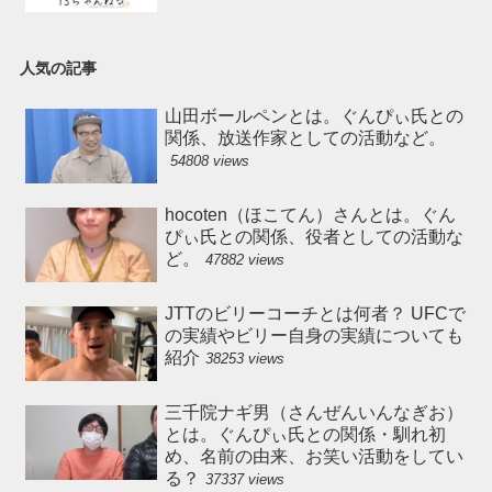
人気の記事
山田ボールペンとは。ぐんぴぃ氏との
関係、放送作家としての活動など。
54808 views
hocoten（ほこてん）さんとは。ぐん
ぴぃ氏との関係、役者としての活動な
ど。
47882 views
JTTのビリーコーチとは何者？ UFCで
の実績やビリー自身の実績についても
紹介
38253 views
三千院ナギ男（さんぜんいんなぎお）
とは。ぐんぴぃ氏との関係・馴れ初
め、名前の由来、お笑い活動をしてい
る？
37337 views