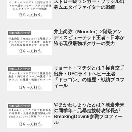
ストロー級ランカー・ブラジル出
身ムエタイファイターの戦績
井上尚弥（Monster）2階級アン
朝倉未来とかの話
ディスピューテッド王者・日本が
誇る現役最強ボクサーの実力
リョート・マチダとは？極真空手
朝倉未来とかの話
出身・UFCライトヘビー王者
「ドラゴン」の経歴・戦績プロフ
ィール
やまかわしょうたとは？朝倉未来
朝倉未来とかの話
の同学年・元暴走族特攻隊長が
BreakingDown9参戦プロフィー
ル