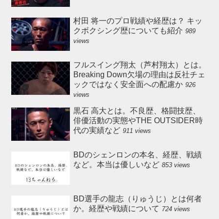
村田 将一のプロ戦績や経歴は？ キッ
クボクシング歴についても紹介
989
views
フルスイング翔太（芦村翔太）とは。
Breaking Down欠場の理由は反社チェ
ックではなく安全面への配慮か
926
views
黒石 高大とは。不良歴、格闘技歴、
俳優活動の実態やTHE OUTSIDER時
代の実績など
911 views
BDのシェンロンの本名、経歴、戦績
など。本当は優しいなど
853 views
BD選手の龍志（りゅうじ）とは何者
か。経歴や戦績について
724 views