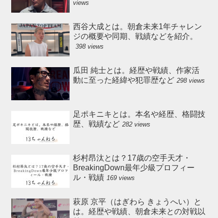
views
西谷大成とは。朝倉未来1年チャレン
ジの概要や同期、戦績などを紹介。
398 views
瓜田 純士とは。経歴や戦績、作家活
動に至った経緯や犯罪歴など
298 views
足ポキニキとは。本名や経歴、格闘技
歴、戦績など
282 views
杉村昂汰とは？17歳の空手天才・
BreakingDown最年少級プロフィー
ル・戦績
169 views
萩原 京平（はぎわら きょうへい）と
は。経歴や戦績、朝倉未来との対戦以