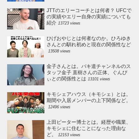
JTTのエリーコーチとは何者？ UFCで
の実績やエリー自身の実績についても
紹介
13723 views
ひげおやじとは何者なのか。ひろゆき
さんとの馴れ初めと現在の関係性など
13508 views
金子さんとは。バキ道チャンネルのス
タッフ金子 直樹さんの正体、ぐんぴ
ぃとの関係性とは
13101 views
キモシェアハウス（キモシェ）とは。
期間や入居メンバーの上下関係など。
12496 views
上田ピーター博士とは。経歴や職業、
キモシェに住むことになった理由な
ど。
12153 views