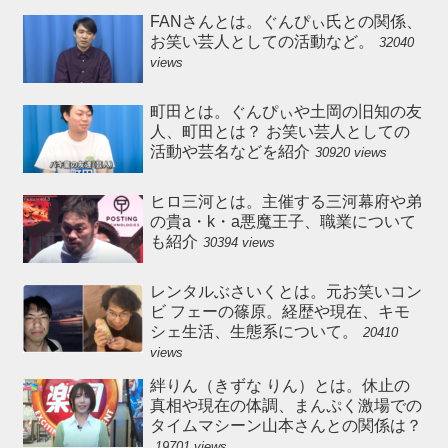
FANさんとは。ぐんぴぃ氏との関係、
お笑い芸人としての活動など。
32040
views
町田とは。ぐんぴぃや土岡の旧知の友
人、町田とは？ お笑い芸人としての
活動や芸名などを紹介
30920 views
ヒロ三河とは。主催する三河幕府や弟
の貴a・k・a悪魔王子、職業について
も紹介
30394 views
レンタルぶさいくとは。元お笑いコン
ビ フェーの篠原。経歴や現在、キモ
シェ生活、生態系について。
20410
views
絆りん（きずな りん）とは。休止の
真相や現在の体調、まんぷく激場での
タイムマシーン山本さんとの関係は？
19701 views