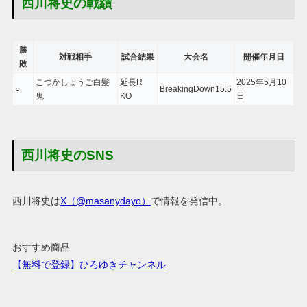
西川将史の戦績
勝
対戦相手
試合結果
大会名
開催年月日
敗
こつかしょうご白髪
延長R
2025年5月10
○
BreakingDown15.5
鬼
KO
日
西川将史のSNS
西川将史は
X（@masanydayo）
で情報を発信中。
おすすめ商品
【無料で登録】ひろゆきチャンネル