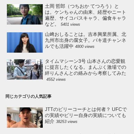
土岡 哲郎（つちおか てつろう）と
は。ケンちゃんの由来、経歴やニート
遍歴、サイコパスキャラ、偏食キャラ
など。
5401 views
山﨑おしることは。吉本興業所属、北
九州市出身の腐女子。バキ道チャンネ
ルでも活躍中
4800 views
タイムマシーン3号 山本さんの恋愛観
に提言したくなる。まんぷく激場での
絆りんさんとの絡みから考察してみた
4552 views
同じカテゴリの人気記事
JTTのビリーコーチとは何者？ UFCで
の実績やビリー自身の実績についても
紹介
38253 views