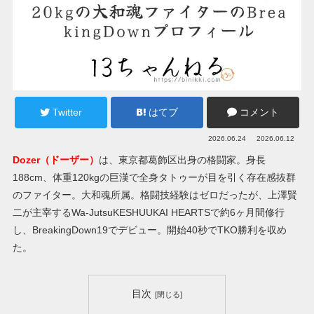
Twitter
はてブ
コメント
2026.06.24
2026.06.12
Dozer（ドーザー）
は、東京都葛飾区出身の格闘家。身長
188cm、体重120kgの巨漢で全身タトゥーが目を引く存在感抜群
のファイター。大和魂所属。格闘技経験はゼロだったが、上澤賢
二が主宰するWa-JutsuKESHUUKAI HEARTSで約6ヶ月間修行
し、BreakingDown19でデビュー。開始40秒でTKO勝利を収め
た。
目次