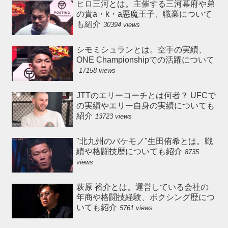
ヒロ三河とは。主催する三河幕府や弟
の貴a・k・a悪魔王子、職業について
も紹介
30394 views
シモミシュランとは。空手の実績、
ONE Championshipでの活躍について
17158 views
JTTのエリーコーチとは何者？ UFCで
の実績やエリー自身の実績についても
紹介
13723 views
"北九州のバケモノ"生田侑希とは。戦
績や格闘技歴についても紹介
8735
views
萩原 裕介とは。運営している会社の
年商や格闘技経験、ボクシング歴につ
いても紹介
5761 views