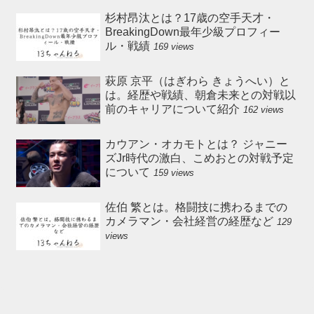
杉村昂汰とは？17歳の空手天才・
BreakingDown最年少級プロフィー
ル・戦績
169 views
萩原 京平（はぎわら きょうへい）と
は。経歴や戦績、朝倉未来との対戦以
前のキャリアについて紹介
162 views
カウアン・オカモトとは？ ジャニー
ズJr時代の激白、こめおとの対戦予定
について
159 views
佐伯 繁とは。格闘技に携わるまでの
カメラマン・会社経営の経歴など
129
views