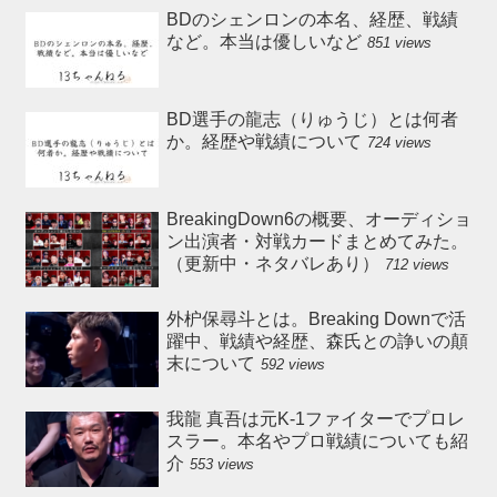
BDのシェンロンの本名、経歴、戦績
など。本当は優しいなど
851 views
BD選手の龍志（りゅうじ）とは何者
か。経歴や戦績について
724 views
BreakingDown6の概要、オーディショ
ン出演者・対戦カードまとめてみた。
（更新中・ネタバレあり）
712 views
外枦保尋斗とは。Breaking Downで活
躍中、戦績や経歴、森氏との諍いの顛
末について
592 views
我龍 真吾は元K-1ファイターでプロレ
スラー。本名やプロ戦績についても紹
介
553 views