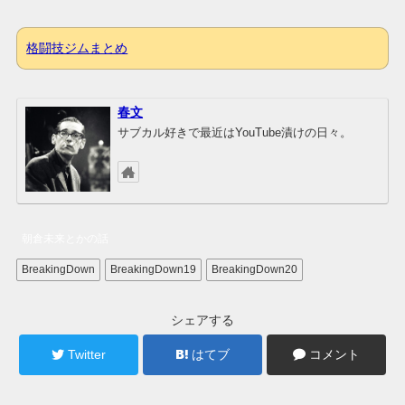
格闘技ジムまとめ
春文
サブカル好きで最近はYouTube漬けの日々。
朝倉未来とかの話
BreakingDown
BreakingDown19
BreakingDown20
シェアする
Twitter
はてブ
コメント