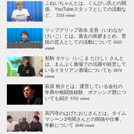
ふねいちゃんとは。ぐんぴぃ氏との関
係、YouTubeスタッフとしての活動な
ど。
7216 views
リップグリップ岩永 圭吾（いわなが
けいご）とは。過去の挨拶まとめ、普
段の芸人としての活動について
5920
views
射駒 タケシ（いこま たけし）さんと
は。まんぷく激場での活躍や経営して
いるイタリアン酒場についても
5874
views
萩原 裕介とは。運営している会社の
年商や格闘技経験、ボクシング歴につ
いても紹介
5761 views
高円寺のはげたおじさんとは。タイム
マシーン3号関さんとの関係や仕事、
年齢について
5649 views