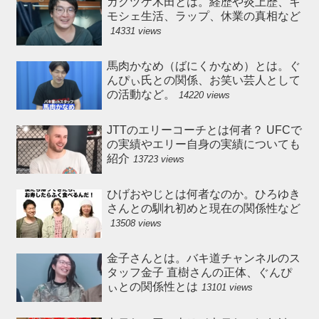
ガクヅケ木田とは。経歴や炎上歴、キ
モシェ生活、ラップ、休業の真相など
14331 views
馬肉かなめ（ばにくかなめ）とは。ぐ
んぴぃ氏との関係、お笑い芸人として
の活動など。
14220 views
JTTのエリーコーチとは何者？ UFCで
の実績やエリー自身の実績についても
紹介
13723 views
ひげおやじとは何者なのか。ひろゆき
さんとの馴れ初めと現在の関係性など
13508 views
金子さんとは。バキ道チャンネルのス
タッフ金子 直樹さんの正体、ぐんぴ
ぃとの関係性とは
13101 views