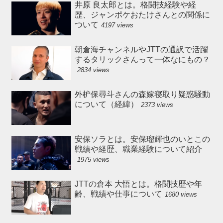
井原 良太郎とは。格闘技経験や経
歴、ジャンポケおたけさんとの関係に
ついて
4197 views
朝倉海チャンネルやJTTの通訳で活躍
するタリックさんって一体なにもの？
2834 views
外枦保尋斗さんの森嫁寝取り疑惑騒動
について（経緯）
2373 views
安保ソラとは。安保瑠輝也のいとこの
戦績や経歴、職業経験について紹介
1975 views
JTTの倉本 大悟とは。格闘技歴や年
齢、戦績や仕事について
1680 views