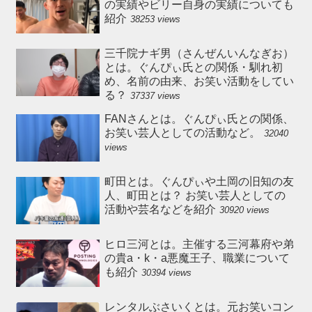
の実績やビリー自身の実績についても
紹介
38253 views
三千院ナギ男（さんぜんいんなぎお）
とは。ぐんぴぃ氏との関係・馴れ初
め、名前の由来、お笑い活動をしてい
る？
37337 views
FANさんとは。ぐんぴぃ氏との関係、
お笑い芸人としての活動など。
32040
views
町田とは。ぐんぴぃや土岡の旧知の友
人、町田とは？ お笑い芸人としての
活動や芸名などを紹介
30920 views
ヒロ三河とは。主催する三河幕府や弟
の貴a・k・a悪魔王子、職業について
も紹介
30394 views
レンタルぶさいくとは。元お笑いコン