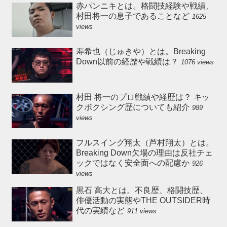
赤パンニキとは。格闘技経験や戦績、
村田将一の息子であることなど
1625
views
寿希也（じゅきや）とは。Breaking
Down以前の経歴や戦績は？
1076 views
村田 将一のプロ戦績や経歴は？ キッ
クボクシング歴についても紹介
989
views
フルスイング翔太（芦村翔太）とは。
Breaking Down欠場の理由は反社チェ
ックではなく安全面への配慮か
926
views
黒石 高大とは。不良歴、格闘技歴、
俳優活動の実態やTHE OUTSIDER時
代の実績など
911 views