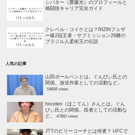
シバター（齋藤光）のプロフィールと
格闘技キャリア完全ガイド
クレベル・コイケとは？RIZINフェザ
ー級2冠王者・サブミッション29勝の
ブラジル人柔術王の伝説
人気の記事
山田ボールペンとは。ぐんぴぃ氏との
関係、放送作家としての活動など。
54808 views
hocoten（ほこてん）さんとは。ぐん
ぴぃ氏との関係、役者としての活動な
ど。
47882 views
JTTのビリーコーチとは何者？ UFCで