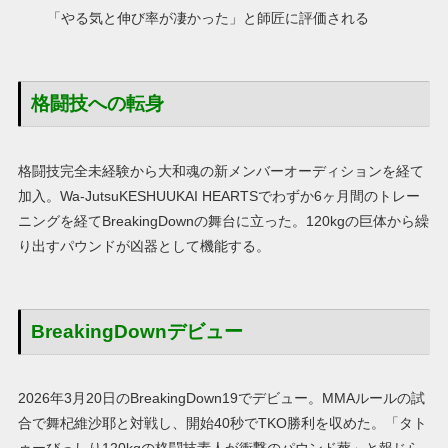
「やる気と伸び率が凄かった」と師匠に評価される
格闘技への転身
格闘技完全未経験から大和魂の新メンバーオーディションを経て
加入。Wa-JutsuKESHUUKAI HEARTSでわずか6ヶ月間のトレー
ニングを経てBreakingDownの舞台に立った。120kgの巨体から繰
り出すパウンドが凶器として機能する。
BreakingDownデビュー
2026年3月20日のBreakingDown19でデビュー。MMAルールの試
合で舞杞維沙耶と対戦し、開始40秒でTKO勝利を収めた。「タト
ゥーびっしり120kgの格闘技素人が衝撃のパウンド葬」と報じら