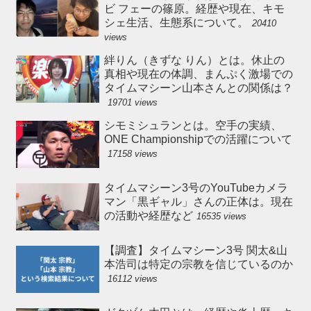
ビ フェーの篠原。経歴や現在、キモ
シェ生活、生態系について。
20410
views
絆りん（きずな りん）とは。休止の
真相や現在の体調、まんぷく激場での
タイムマシーン山本さんとの関係は？
19701 views
シモミシュランとは。空手の実績、
ONE Championshipでの活躍について
17158 views
タイムマシーン3号のYouTubeカメラ
マン「黒ギャル」さんの正体は。現在
の活動や経歴など
16535 views
【調査】タイムマシーン3号 関太&山
本浩司は特定の宗教を信じているのか
16112 views