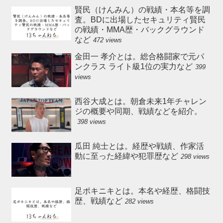
賢民（けんみん）の戦績・本名等を調
査。BDに出場したセキュリティ賢民
の戦績・MMA歴・バックグラウンド
など
472 views
金田一 孝介とは。総合格闘家で元パ
ンクラス ライト級1位の実力など
399
views
西谷大成とは。朝倉未来1年チャレン
ジの概要や同期、戦績などを紹介。
398 views
瓜田 純士とは。経歴や戦績、作家活
動に至った経緯や犯罪歴など
298 views
足ポキニキとは。本名や経歴、格闘技
歴、戦績など
282 views