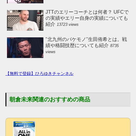
JTTのエリーコーチとは何者？ UFCで
の実績やエリー自身の実績についても
紹介
13723 views
"北九州のバケモノ"生田侑希とは。戦
績や格闘技歴についても紹介
8735
views
【無料で登録】ひろゆきチャンネル
朝倉未来関連のおすすめの商品