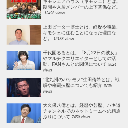
キモシェアハウス（キモシェ）とは。
期間や入居メンバーの上下関係など。
12496 views
上田ピーター博士とは。経歴や職業、
キモシェに住むことになった理由な
ど。
12153 views
千代園るるとは。「8月22日の彼女」
やマルチクエリエイターとしての活
動、FANさんとの関係について
9824
views
"北九州のバケモノ"生田侑希とは。戦
績や格闘技歴についても紹介
8735
views
大久保八億とは。経歴や芸歴、バキ道
チャンネルでのネットミームへの精通
ぶりについて
7459 views