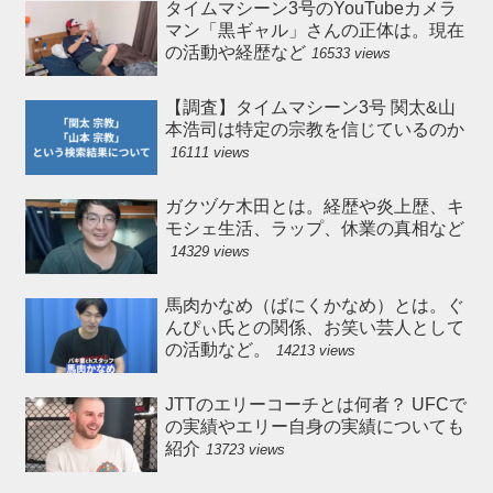
タイムマシーン3号のYouTubeカメラ
マン「黒ギャル」さんの正体は。現在
の活動や経歴など
16533 views
【調査】タイムマシーン3号 関太&山
本浩司は特定の宗教を信じているのか
16111 views
ガクヅケ木田とは。経歴や炎上歴、キ
モシェ生活、ラップ、休業の真相など
14329 views
馬肉かなめ（ばにくかなめ）とは。ぐ
んぴぃ氏との関係、お笑い芸人として
の活動など。
14213 views
JTTのエリーコーチとは何者？ UFCで
の実績やエリー自身の実績についても
紹介
13723 views