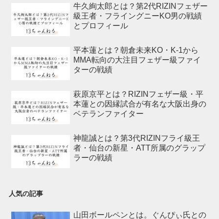
牛久絢太郎とは？第2代RIZINフェザー
級王者・フライングニーKO男の戦績
とプロフィール
平本蓮とは？朝倉未来KO・K-1から
MMA転向の大注目フェザー級ファイ
ターの戦績
萩原京平とは？RIZINフェザー級・平
本蓮との因縁試合が有名な大阪出身の
ベテランファイター
神龍誠とは？第3代RIZINフライ級王
者・仙台の新星・ATT所属のグラップ
ラーの戦績
人気の記事
山田ボールペンとは。ぐんぴぃ氏との