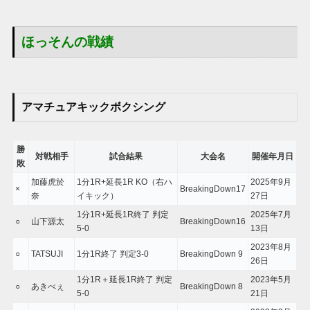
ほっそんの戦績
アマチュアキックボクシング
勝
対戦相手
試合結果
大会名
開催年月日
敗
加藤虎於
1分1R+延長1R KO（右ハ
2025年9月
×
BreakingDown17
奈
イキック）
27日
1分1R+延長1R終了 判定
2025年7月
○
山下源太
BreakingDown16
5-0
13日
2023年8月
○
TATSUJI
1分1R終了 判定3-0
BreakingDown 9
26日
1分1R＋延長1R終了 判定
2023年5月
○
あきべぇ
BreakingDown 8
5-0
21日