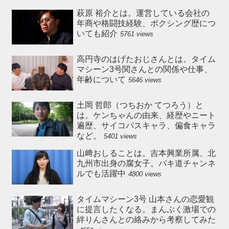
萩原 裕介とは。運営している会社の
年商や格闘技経験、ボクシング歴につ
いても紹介
5761 views
高円寺のはげたおじさんとは。タイム
マシーン3号関さんとの関係や仕事、
年齢について
5646 views
土岡 哲郎（つちおか てつろう）と
は。ケンちゃんの由来、経歴やニート
遍歴、サイコパスキャラ、偏食キャラ
など。
5401 views
山﨑おしることは。吉本興業所属、北
九州市出身の腐女子。バキ道チャンネ
ルでも活躍中
4800 views
タイムマシーン3号 山本さんの恋愛観
に提言したくなる。まんぷく激場での
絆りんさんとの絡みから考察してみた