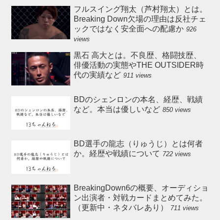
フルスイング翔太（芦村翔太）とは。
Breaking Down欠場の理由は反社チェ
ックではなく安全面への配慮か
926
views
黒石 高大とは。不良歴、格闘技歴、
俳優活動の実態やTHE OUTSIDER時
代の実績など
911 views
BDのシェンロンの本名、経歴、戦績
など。本当は優しいなど
850 views
BD選手の龍志（りゅうじ）とは何者
か。経歴や戦績について
722 views
BreakingDown6の概要、オーディショ
ン出演者・対戦カードまとめてみた。
（更新中・ネタバレあり）
711 views