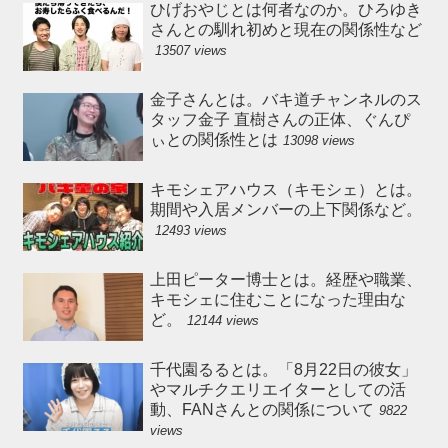
ひげおやじとは何者なのか。ひろゆき
さんとの馴れ初めと現在の関係性など
13507 views
金子さんとは。バキ道チャンネルのス
タッフ金子 直樹さんの正体、ぐんぴ
ぃとの関係性とは
13098 views
キモシェアハウス（キモシェ）とは。
期間や入居メンバーの上下関係など。
12493 views
上田ピーター博士とは。経歴や職業、
キモシェに住むことになった理由な
ど。
12144 views
千代園るるとは。「8月22日の彼女」
やマルチクエリエイターとしての活
動、FANさんとの関係について
9822
views