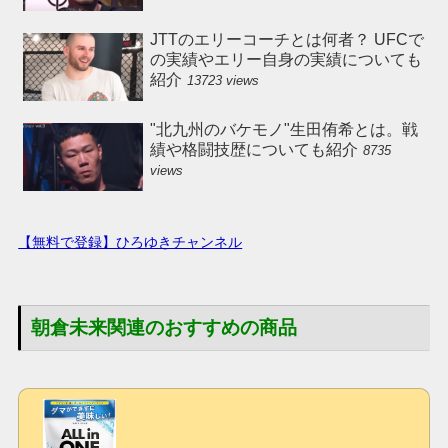
JTTのエリーコーチとは何者？ UFCで
の実績やエリー自身の実績についても
紹介
13723 views
"北九州のバケモノ"生田侑希とは。戦
績や格闘技歴についても紹介
8735
views
【無料で登録】ひろゆきチャンネル
朝倉未来関連のおすすめの商品