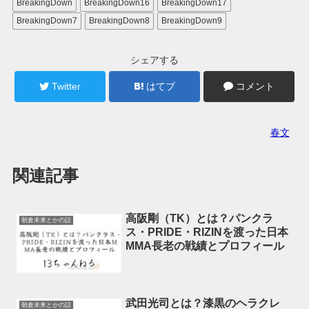
BreakingDown
BreakingDown16
BreakingDown17
BreakingDown7
BreakingDown8
BreakingDown9
シェアする
Twitter
はてブ
コメント
春文
関連記事
高阪剛（TK）とは？パンクラ
朝倉未来とかの話
ス・PRIDE・RIZINを渡った日本
MMA長老の戦績とプロフィール
武田光司とは？漆黒のヘラクレ
朝倉未来とかの話