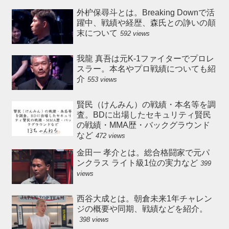
外枦保尋斗とは。Breaking Downで活
躍中、戦績や経歴、森氏との諍いの顛
末について
592 views
我龍 真吾は元K-1ファイターでプロレ
スラー。本名やプロ戦績についても紹
介
553 views
賢民（けんみん）の戦績・本名等を調
査。BDに出場したセキュリティ賢民
の戦績・MMA歴・バックグラウンド
など
472 views
金田一 孝介とは。総合格闘家で元パ
ンクラス ライト級1位の実力など
399
views
西谷大成とは。朝倉未来1年チャレン
ジの概要や同期、戦績などを紹介。
398 views