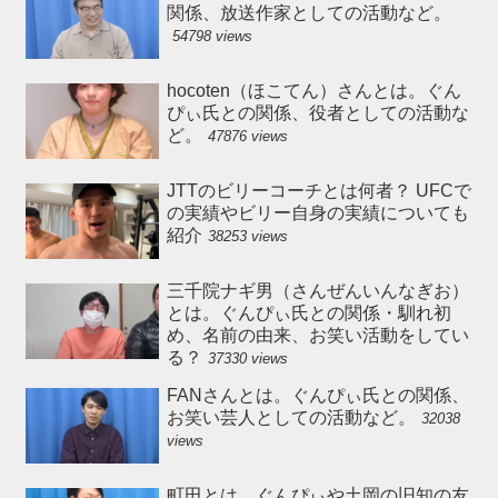
関係、放送作家としての活動など。
54798 views
hocoten（ほこてん）さんとは。ぐん
ぴぃ氏との関係、役者としての活動な
ど。
47876 views
JTTのビリーコーチとは何者？ UFCで
の実績やビリー自身の実績についても
紹介
38253 views
三千院ナギ男（さんぜんいんなぎお）
とは。ぐんぴぃ氏との関係・馴れ初
め、名前の由来、お笑い活動をしてい
る？
37330 views
FANさんとは。ぐんぴぃ氏との関係、
お笑い芸人としての活動など。
32038
views
町田とは。ぐんぴぃや土岡の旧知の友