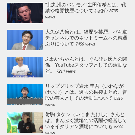
"北九州のバケモノ"生田侑希とは。戦
績や格闘技歴についても紹介
8735
views
大久保八億とは。経歴や芸歴、バキ道
チャンネルでのネットミームへの精通
ぶりについて
7459 views
ふねいちゃんとは。ぐんぴぃ氏との関
係、YouTubeスタッフとしての活動な
ど。
7214 views
リップグリップ岩永 圭吾（いわなが
けいご）とは。過去の挨拶まとめ、普
段の芸人としての活動について
5916
views
射駒 タケシ（いこま たけし）さんと
は。まんぷく激場での活躍や経営して
いるイタリアン酒場についても
5874
views