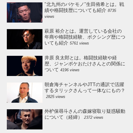
"北九州のバケモノ"生田侑希とは。戦
績や格闘技歴についても紹介
8735
views
萩原 裕介とは。運営している会社の
年商や格闘技経験、ボクシング歴につ
いても紹介
5761 views
井原 良太郎とは。格闘技経験や経
歴、ジャンポケおたけさんとの関係に
ついて
4196 views
朝倉海チャンネルやJTTの通訳で活躍
するタリックさんって一体なにもの？
2825 views
外枦保尋斗さんの森嫁寝取り疑惑騒動
について（経緯）
2372 views