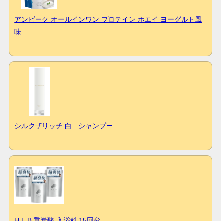
アンビーク オールインワン プロテイン ホエイ ヨーグルト風
味
シルクザリッチ 白 シャンプー
H.L.B 重炭酸 入浴料 15回分