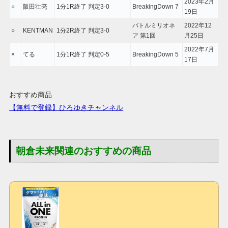
2023年2月
○
阪田壮亮
1分1R終了 判定3-0
BreakingDown 7
19日
バトルミリオネ
2022年12
○
KENTMAN
1分2R終了 判定3-0
ア 第1回
月25日
2022年7月
×
てる
1分1R終了 判定0-5
BreakingDown 5
17日
おすすめ商品
【無料で登録】ひろゆきチャンネル
朝倉未来関連のおすすめの商品