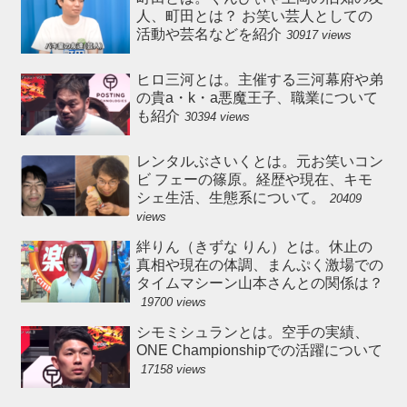
人、町田とは？ お笑い芸人としての
活動や芸名などを紹介
30917 views
ヒロ三河とは。主催する三河幕府や弟
の貴a・k・a悪魔王子、職業について
も紹介
30394 views
レンタルぶさいくとは。元お笑いコン
ビ フェーの篠原。経歴や現在、キモ
シェ生活、生態系について。
20409
views
絆りん（きずな りん）とは。休止の
真相や現在の体調、まんぷく激場での
タイムマシーン山本さんとの関係は？
19700 views
シモミシュランとは。空手の実績、
ONE Championshipでの活躍について
17158 views