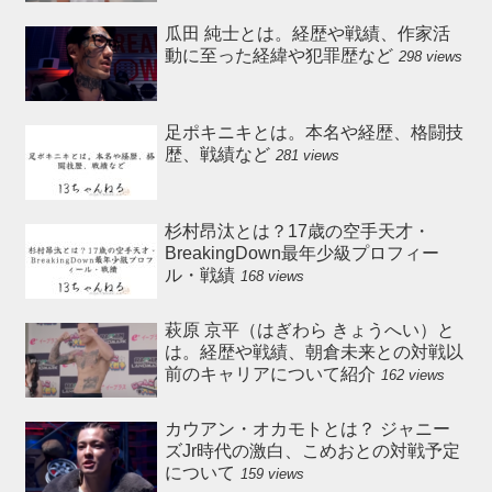
瓜田 純士とは。経歴や戦績、作家活
動に至った経緯や犯罪歴など
298 views
足ポキニキとは。本名や経歴、格闘技
歴、戦績など
281 views
杉村昂汰とは？17歳の空手天才・
BreakingDown最年少級プロフィー
ル・戦績
168 views
萩原 京平（はぎわら きょうへい）と
は。経歴や戦績、朝倉未来との対戦以
前のキャリアについて紹介
162 views
カウアン・オカモトとは？ ジャニー
ズJr時代の激白、こめおとの対戦予定
について
159 views