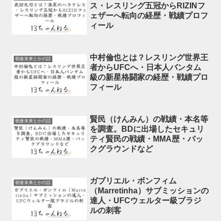
ス・レスリング五冠からRIZINフ
ェザーへ転向の経歴・戦績プロフ
ィール
中村倫也とは？レスリング世界王
朝倉未来とかの話
者からUFCへ・日本人バンタム
級の新星格闘家の経歴・戦績プロ
フィール
賢民（けんみん）の戦績・本名等
朝倉未来とかの話
を調査。BDに出場したセキュリ
ティ賢民の戦績・MMA歴・バッ
クグラウンドなど
ガブリエル・ボンフィム
朝倉未来とかの話
（Marretinha）サブミッションの
達人・UFCウェルター級ブラジ
ルの刺客