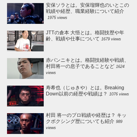
安保ソラとは。安保瑠輝也のいとこの
戦績や経歴、職業経験について紹介
1975 views
JTTの倉本 大悟とは。格闘技歴や年
齢、戦績や仕事について
1679 views
赤パンニキとは。格闘技経験や戦績、
村田将一の息子であることなど
1624
views
寿希也（じゅきや）とは。Breaking
Down以前の経歴や戦績は？
1076 views
村田 将一のプロ戦績や経歴は？ キッ
クボクシング歴についても紹介
989
views