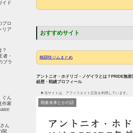
ガイド
のプロ
ャリア
おすすめサイト
は？
冠王者・
格闘技ジムまとめ
のブラ
アントニオ・ホドリゴ・ノゲイラとは？PRIDE無
経歴・戦績プロフィール
▶︎当サイトは、アフィリエイト広告を利用しています。
。ぐん
朝倉未来とかの話
送作家
54800
）さん
の関