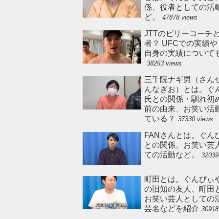
係、役者としての活
ど。
47878 views
JTTのビリーコーチ
者？ UFCでの実績
自身の実績について
38253 views
三千院ナギ男（さん
んなぎお）とは。ぐ
氏との関係・馴れ初
前の由来、お笑い活
ている？
37330 views
FANさんとは。ぐん
との関係、お笑い芸
ての活動など。
32039
町田とは。ぐんぴぃ
の旧知の友人、町田
お笑い芸人としての
芸名などを紹介
30918