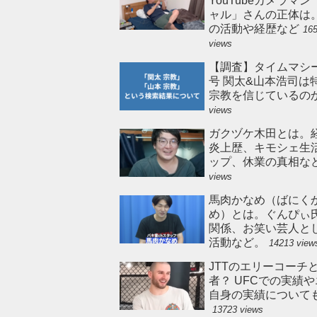
YouTubeカメラマ
ャル」さんの正体は
の活動や経歴など
16
views
【調査】タイムマシ
号 関太&山本浩司は
宗教を信じているの
views
ガクヅケ木田とは。
炎上歴、キモシェ生
ップ、休業の真相な
views
馬肉かなめ（ばにく
め）とは。ぐんぴぃ
関係、お笑い芸人と
活動など。
14213 view
JTTのエリーコーチ
者？ UFCでの実績
自身の実績について
13723 views