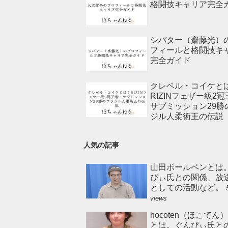
格闘技キャリア完全
シバター（齋藤光）
フィールと格闘技キ
完全ガイド
クレベル・コイケと
RIZINフェザー級2
サブミッション29勝
ジル人柔術王の伝説
人気の記事
山田ボールペンとは
ぴぃ氏との関係、放
としての活動など。
views
hocoten（ほこてん
とは。ぐんぴぃ氏と