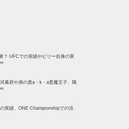
者？ UFCでの実績やビリー自身の実
ews
河幕府や弟の貴a・k・a悪魔王子、職
ews
績、ONE Championshipでの活