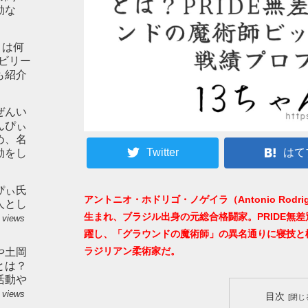
動な
とは何
やビリー
も紹介
ぜんい
んぴぃ
め、名
Twitter
はて
動をし
ぴぃ氏
アントニオ・ホドリゴ・ノゲイラ（Antonio Rodrigo N
人とし
生まれ、ブラジル出身の元総合格闘家。PRIDE無
 views
躍し、「グラウンドの魔術師」の異名通りに寝技と
ラジリアン柔術家だ。
や土岡
とは？
活動や
 views
目次