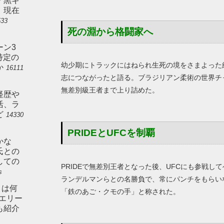
ン「黒ギ
。現在
533
死の淵から格闘家へ
ーン3
特定の
幼少期にトラックにはねられ生死の境をさまよった
か
16111
志につながったと語る。ブラジリアン柔術の世界チャ
無差別級王者まで上り詰めた。
経歴や
活、ラ
ど
14330
PRIDEとUFCを制覇
かな
氏との
しての
PRIDEで無差別王者となった後、UFCにも参戦
s
ランデルマンらとの名勝負で、常にパンチをもらい
とは何
「鉄のあご・クモの手」と称された。
やエリー
も紹介