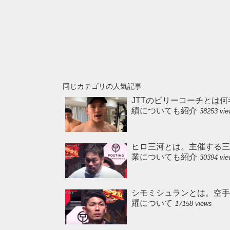
同じカテゴリの人気記事
JTTのビリーコーチとは何
績についても紹介
38253 vi
ヒロ三河とは。主催する三
業についても紹介
30394 vi
シモミシュランとは。空手の実
躍について
17158 views