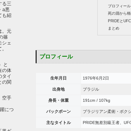
する三
プロフィール
・a悪
死の淵から格
ても紹
PRIDEとUF
まとめ
は。元
の篠
モシェ
て。
プロフィール
）と
在の体
のタイ
生年月日
1976年6月2日
との関
出身地
ブラジル
。空手
身長・体重
191cm / 107kg
の活躍につ
バックボーン
ブラジリアン柔術・ボク
主なタイトル
PRIDE無差別級王者、U