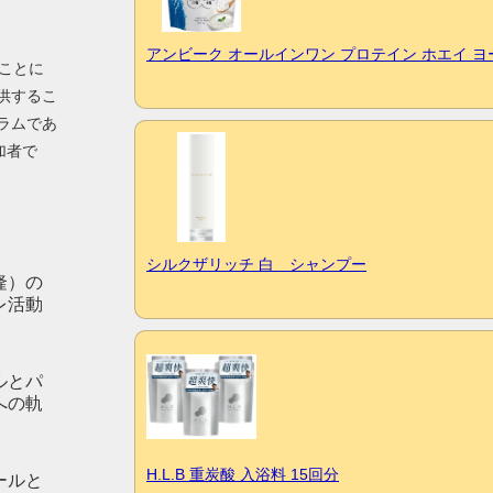
アンビーク オールインワン プロテイン ホエイ 
ることに
供するこ
ラムであ
加者で
シルクザリッチ 白 シャンプー
隆）の
レ活動
ルとパ
への軌
H.L.B 重炭酸 入浴料 15回分
ールと