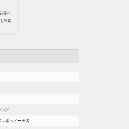
闘家へ
Cを制覇
シング
FC世界ヘビー王者