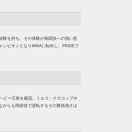
経験を持ち、その体験が格闘技への強い意
ンピオンとなりMMAに転向し、PRIDEで
してヘビー王座を戴冠。ミルコ・クロコップや
ながらも関節技で逆転するその勝負強さは