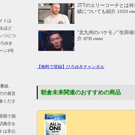
JTTのエリーコーチとは何
績についても紹介
13723 vi
イトは
えるほど
"北九州のバケモノ"生田
ンツにつ
介
8735 views
ひろゆき
ーン3号
【無料で登録】ひろゆきチャンネル
V番組、
朝倉未来関連のおすすめの商品
での発言
赦くださ
原因で損
切責任を
トは非公