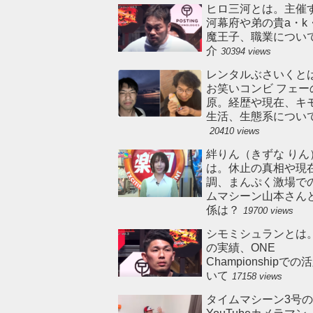
ヒロ三河とは。主催
河幕府や弟の貴a・k
魔王子、職業につい
介
30394 views
レンタルぶさいくと
お笑いコンビ フェー
原。経歴や現在、キ
生活、生態系につい
20410 views
絆りん（きずな りん
は。休止の真相や現
調、まんぷく激場で
ムマシーン山本さん
係は？
19700 views
シモミシュランとは
の実績、ONE
Championshipで
いて
17158 views
タイムマシーン3号の