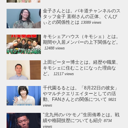
金子さんとは。バキ道チャンネルのス
タッフ金子 直樹さんの正体、ぐんぴ
ぃとの関係性とは
13089 views
キモシェアハウス（キモシェ）とは。
期間や入居メンバーの上下関係など。
12488 views
上田ピーター博士とは。経歴や職業、
キモシェに住むことになった理由な
ど。
12117 views
千代園るるとは。「8月22日の彼女」
やマルチクエリエイターとしての活
動、FANさんとの関係について
9821
views
"北九州のバケモノ"生田侑希とは。戦
績や格闘技歴についても紹介
8734
views