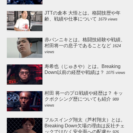
JTTの倉本 大悟とは。格闘技歴や年
齢、戦績や仕事について
1679 views
赤パンニキとは。格闘技経験や戦績、
村田将一の息子であることなど
1624
views
寿希也（じゅきや）とは。Breaking
Down以前の経歴や戦績は？
1075 views
村田 将一のプロ戦績や経歴は？ キッ
クボクシング歴についても紹介
989
views
フルスイング翔太（芦村翔太）とは。
Breaking Down欠場の理由は反社チェ
ックではなく安全面への配慮か
926