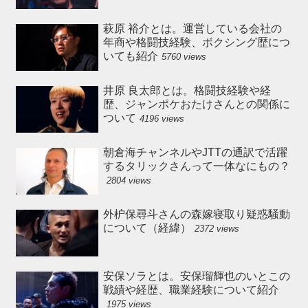
萩原 裕介とは。運営している会社の
年商や格闘技経験、ボクシング歴につ
いても紹介
5760 views
井原 良太郎とは。格闘技経験や経
歴、ジャンポケおたけさんとの関係に
ついて
4196 views
朝倉海チャンネルやJTTの通訳で活躍
するタリックさんって一体なにもの？
2804 views
外枦保尋斗さんの森嫁寝取り疑惑騒動
について（経緯）
2372 views
安保ソラとは。安保瑠輝也のいとこの
戦績や経歴、職業経験について紹介
1975 views