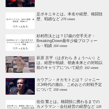
足ポキニキとは。本名や経歴、格闘技
歴、戦績など
279 views
杉村昂汰とは？17歳の空手天才・
BreakingDown最年少級プロフィー
ル・戦績
164 views
萩原 京平（はぎわら きょうへい）と
は。経歴や戦績、朝倉未来との対戦以
前のキャリアについて紹介
162 views
カウアン・オカモトとは？ ジャニー
ズJr時代の激白、こめおとの対戦予定
について
159 views
佐伯 繁とは。格闘技に携わるまでの
カメラマン・会社経営の経歴など
128