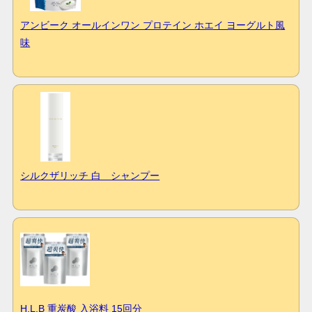
アンビーク オールインワン プロテイン ホエイ ヨーグルト風
味
シルクザリッチ 白 シャンプー
H.L.B 重炭酸 入浴料 15回分