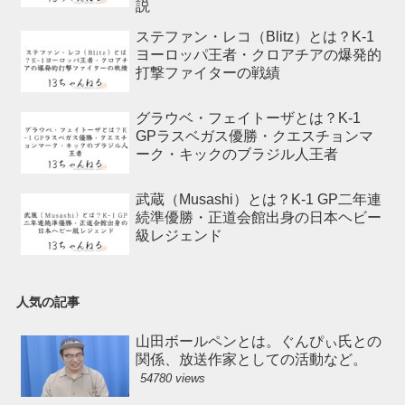
説
ステファン・レコ（Blitz）とは？K-1
ヨーロッパ王者・クロアチアの爆発的
打撃ファイターの戦績
グラウベ・フェイトーザとは？K-1
GPラスベガス優勝・クエスチョンマ
ーク・キックのブラジル人王者
武蔵（Musashi）とは？K-1 GP二年連
続準優勝・正道会館出身の日本ヘビー
級レジェンド
人気の記事
山田ボールペンとは。ぐんぴぃ氏との
関係、放送作家としての活動など。
54780 views