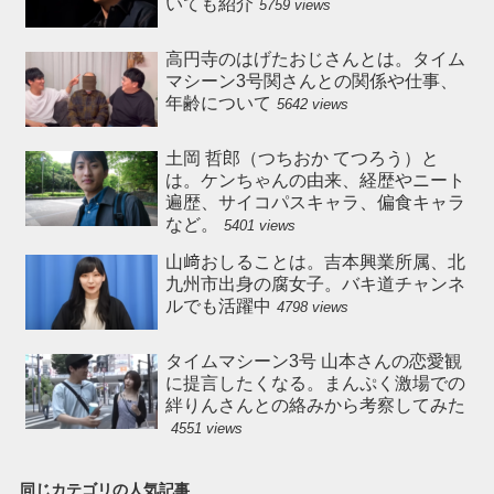
いても紹介
5759 views
高円寺のはげたおじさんとは。タイム
マシーン3号関さんとの関係や仕事、
年齢について
5642 views
土岡 哲郎（つちおか てつろう）と
は。ケンちゃんの由来、経歴やニート
遍歴、サイコパスキャラ、偏食キャラ
など。
5401 views
山﨑おしることは。吉本興業所属、北
九州市出身の腐女子。バキ道チャンネ
ルでも活躍中
4798 views
タイムマシーン3号 山本さんの恋愛観
に提言したくなる。まんぷく激場での
絆りんさんとの絡みから考察してみた
4551 views
同じカテゴリの人気記事