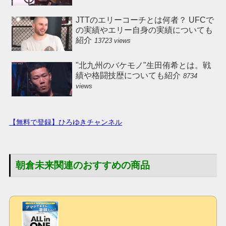
JTTのエリーコーチとは何者？ UFCで
の実績やエリー自身の実績についても
紹介
13723 views
"北九州のバケモノ"生田侑希とは。戦
績や格闘技歴についても紹介
8734
views
【無料で登録】ひろゆきチャンネル
朝倉未来関連のおすすめの商品