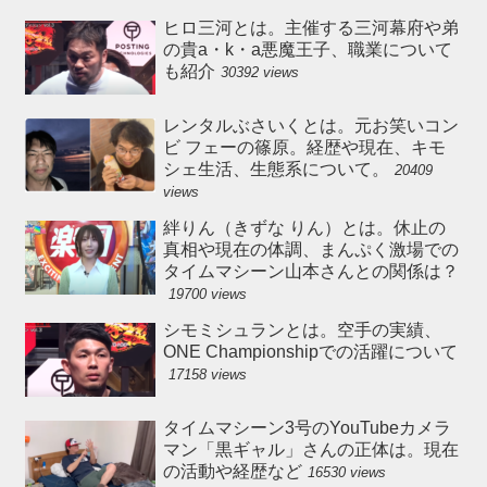
ヒロ三河とは。主催する三河幕府や弟
の貴a・k・a悪魔王子、職業について
も紹介
30392 views
レンタルぶさいくとは。元お笑いコン
ビ フェーの篠原。経歴や現在、キモ
シェ生活、生態系について。
20409
views
絆りん（きずな りん）とは。休止の
真相や現在の体調、まんぷく激場での
タイムマシーン山本さんとの関係は？
19700 views
シモミシュランとは。空手の実績、
ONE Championshipでの活躍について
17158 views
タイムマシーン3号のYouTubeカメラ
マン「黒ギャル」さんの正体は。現在
の活動や経歴など
16530 views