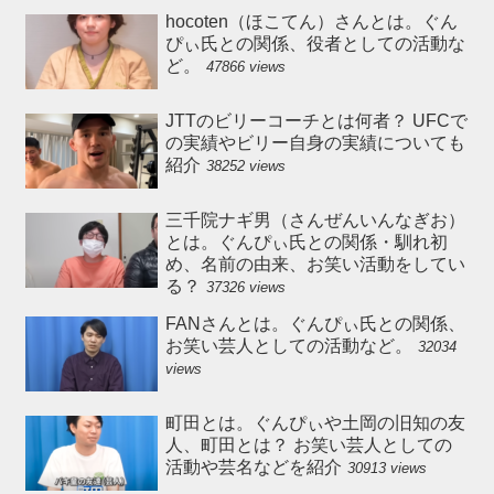
hocoten（ほこてん）さんとは。ぐん
ぴぃ氏との関係、役者としての活動な
ど。
47866 views
JTTのビリーコーチとは何者？ UFCで
の実績やビリー自身の実績についても
紹介
38252 views
三千院ナギ男（さんぜんいんなぎお）
とは。ぐんぴぃ氏との関係・馴れ初
め、名前の由来、お笑い活動をしてい
る？
37326 views
FANさんとは。ぐんぴぃ氏との関係、
お笑い芸人としての活動など。
32034
views
町田とは。ぐんぴぃや土岡の旧知の友
人、町田とは？ お笑い芸人としての
活動や芸名などを紹介
30913 views