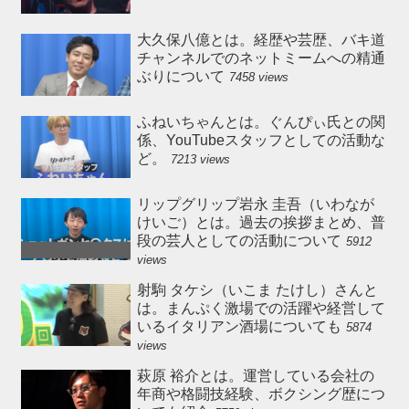
大久保八億とは。経歴や芸歴、バキ道
チャンネルでのネットミームへの精通
ぶりについて
7458 views
ふねいちゃんとは。ぐんぴぃ氏との関
係、YouTubeスタッフとしての活動な
ど。
7213 views
リップグリップ岩永 圭吾（いわなが
けいご）とは。過去の挨拶まとめ、普
段の芸人としての活動について
5912
views
射駒 タケシ（いこま たけし）さんと
は。まんぷく激場での活躍や経営して
いるイタリアン酒場についても
5874
views
萩原 裕介とは。運営している会社の
年商や格闘技経験、ボクシング歴につ