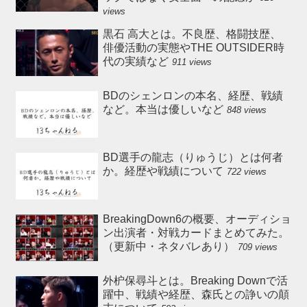
views
黒石 高大とは。不良歴、格闘技歴、
俳優活動の実態やTHE OUTSIDER時
代の実績など
911 views
BDのシェンロンの本名、経歴、戦績
など。本当は優しいなど
848 views
BD選手の龍志（りゅうじ）とは何者
か。経歴や戦績について
722 views
BreakingDown6の概要、オーディショ
ン出演者・対戦カードまとめてみた。
（更新中・ネタバレあり）
709 views
外枦保尋斗とは。Breaking Downで活
躍中、戦績や経歴、森氏との諍いの顛