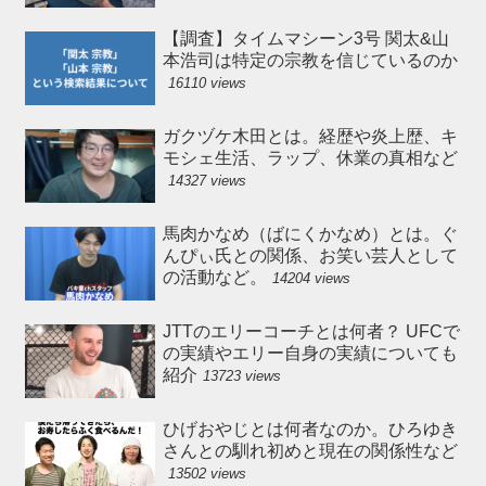
【調査】タイムマシーン3号 関太&山
本浩司は特定の宗教を信じているのか
16110 views
ガクヅケ木田とは。経歴や炎上歴、キ
モシェ生活、ラップ、休業の真相など
14327 views
馬肉かなめ（ばにくかなめ）とは。ぐ
んぴぃ氏との関係、お笑い芸人として
の活動など。
14204 views
JTTのエリーコーチとは何者？ UFCで
の実績やエリー自身の実績についても
紹介
13723 views
ひげおやじとは何者なのか。ひろゆき
さんとの馴れ初めと現在の関係性など
13502 views