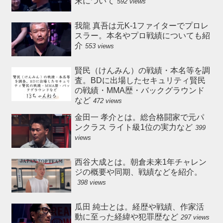
末について
592 views
我龍 真吾は元K-1ファイターでプロレ
スラー。本名やプロ戦績についても紹
介
553 views
賢民（けんみん）の戦績・本名等を調
査。BDに出場したセキュリティ賢民
の戦績・MMA歴・バックグラウンド
など
472 views
金田一 孝介とは。総合格闘家で元パ
ンクラス ライト級1位の実力など
399
views
西谷大成とは。朝倉未来1年チャレン
ジの概要や同期、戦績などを紹介。
398 views
瓜田 純士とは。経歴や戦績、作家活
動に至った経緯や犯罪歴など
297 views