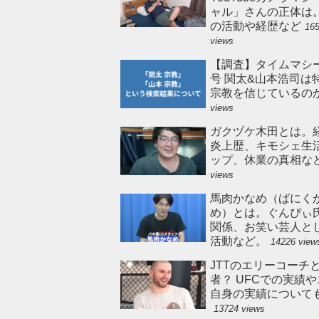
ャル」さんの正体は
の活動や経歴など
16
views
【調査】タイムマシ
号 関太&山本浩司は
宗教を信じているの
views
ガクヅケ木田とは。
炎上歴、キモシェ生
ップ、休業の真相な
views
馬肉かなめ（ばにく
め）とは。ぐんぴぃ
関係、お笑い芸人と
活動など。
14226 view
JTTのエリーコーチ
者？ UFCでの実績
自身の実績について
13724 views