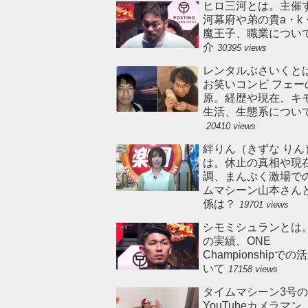
ヒロ三河とは。主催
河幕府や弟の貴a・k
魔王子、職業につい
介
30395 views
レンタルぶさいくと
お笑いコンビ フェー
原。経歴や現在、キ
生活、生態系につい
20410 views
絆りん（きずな りん
は。休止の真相や現
調、まんぷく激場で
ムマシーン山本さん
係は？
19701 views
シモミシュランとは
の実績、ONE
Championshipで
いて
17158 views
タイムマシーン3号の
YouTubeカメラマ