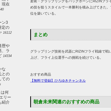
柔術・グラップリングをバックボーンにRIZINフ
。現在
め技を狙うスタイルで一本勝利を積み上げてきた。
540
位を築いている。
ーン3
特定の
か
16112
まとめ
経歴や
活、ラ
グラップリング技術を武器にRIZINフライ戦線で
ど
14334
上げ、フライ上位選手への挑戦を続けている。
かな
氏との
おすすめ商品
しての
【無料で登録】ひろゆきチャンネル
s
とは何
やエリー
朝倉未来関連のおすすめの商品
も紹介