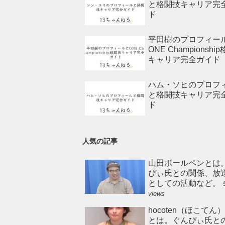
と格闘技キャリア完
ド
平田樹のプロフィー
ONE Championshi
キャリア完全ガイド
ハム・ソヒのプロフ
と格闘技キャリア完
ド
人気の記事
山田ボールペンとは
ぴぃ氏との関係、放
としての活動など。
views
hocoten（ほこてん
とは。ぐんぴぃ氏と