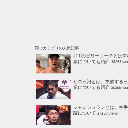
同じカテゴリの人気記事
JTTのビリーコーチとは何
績についても紹介
38253 vi
ヒロ三河とは。主催する三
業についても紹介
30395 vi
シモミシュランとは。空手の実
躍について
17158 views