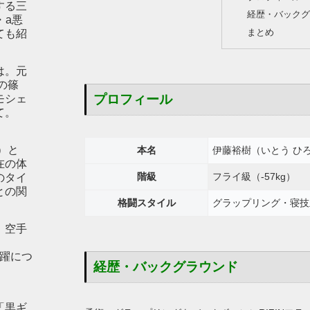
する三
経歴・バックグ
・a悪
まとめ
ても紹
は。元
の篠
プロフィール
モシェ
て。
）と
本名
伊藤裕樹（いとう ひ
在の体
階級
フライ級（-57kg）
のタイ
との関
格闘スタイル
グラップリング・寝技
。空手
の活躍につ
経歴・バックグラウンド
ン「黒ギ