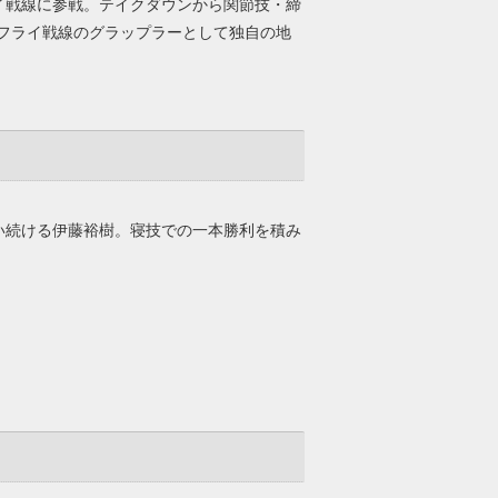
ライ戦線に参戦。テイクダウンから関節技・締
フライ戦線のグラップラーとして独自の地
戦い続ける伊藤裕樹。寝技での一本勝利を積み