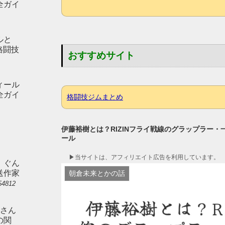
全ガイ
ルと
p格闘技
おすすめサイト
ィール
全ガイ
格闘技ジムまとめ
伊藤裕樹とは？RIZINフライ戦線のグラップラー
ール
▶︎当サイトは、アフィリエイト広告を利用しています。
。ぐん
送作家
朝倉未来とかの話
54812
）さん
の関