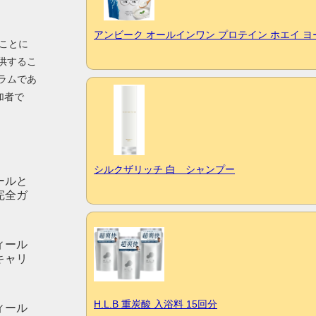
アンビーク オールインワン プロテイン ホエイ 
ることに
供するこ
ラムであ
加者で
シルクザリッチ 白 シャンプー
ールと
完全ガ
ィール
キャリ
H.L.B 重炭酸 入浴料 15回分
ィール