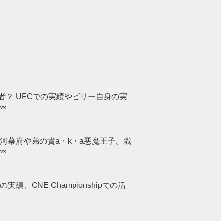
者？ UFCでの実績やビリー自身の実
ews
河幕府や弟の貴a・k・a悪魔王子、職
ews
績、ONE Championshipでの活