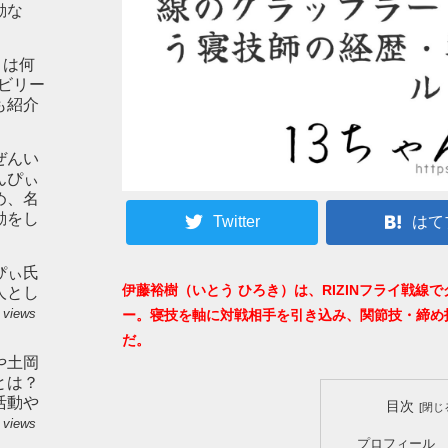
動な
とは何
やビリー
も紹介
ぜんい
んぴぃ
め、名
動をし
Twitter
はて
ぴぃ氏
伊藤裕樹（いとう ひろき）は、RIZINフライ戦
人とし
 views
ー。寝技を軸に対戦相手を引き込み、関節技・締め
だ。
や土岡
とは？
活動や
目次
 views
プロフィール