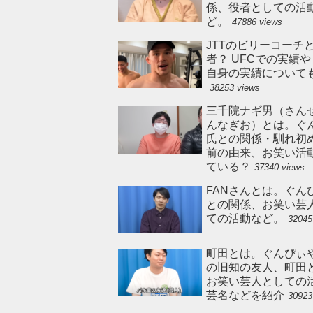
係、役者としての活
ど。
47886 views
JTTのビリーコーチ
者？ UFCでの実績
自身の実績について
38253 views
三千院ナギ男（さん
んなぎお）とは。ぐ
氏との関係・馴れ初
前の由来、お笑い活
ている？
37340 views
FANさんとは。ぐん
との関係、お笑い芸
ての活動など。
32045
町田とは。ぐんぴぃ
の旧知の友人、町田
お笑い芸人としての
芸名などを紹介
30923