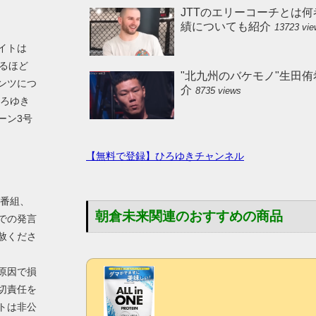
JTTのエリーコーチとは何
績についても紹介
13723 vi
イトは
えるほど
"北九州のバケモノ"生田
ンツにつ
介
8735 views
ひろゆき
ーン3号
【無料で登録】ひろゆきチャンネル
V番組、
朝倉未来関連のおすすめの商品
での発言
赦くださ
原因で損
切責任を
トは非公