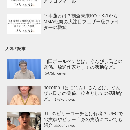
とプロフィール
平本蓮とは？朝倉未来KO・K-1から
MMA転向の大注目フェザー級ファイ
ターの戦績
人気の記事
山田ボールペンとは。ぐんぴぃ氏との
関係、放送作家としての活動など。
54798 views
hocoten（ほこてん）さんとは。ぐん
ぴぃ氏との関係、役者としての活動な
ど。
47876 views
JTTのビリーコーチとは何者？ UFCで
の実績やビリー自身の実績についても
紹介
38253 views