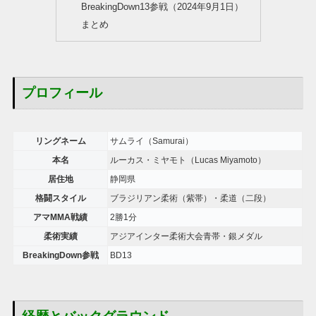
BreakingDown13参戦（2024年9月1日）
まとめ
プロフィール
リングネーム
サムライ（Samurai）
本名
ルーカス・ミヤモト（Lucas Miyamoto）
居住地
静岡県
格闘スタイル
ブラジリアン柔術（紫帯）・柔道（二段）
アマMMA戦績
2勝1分
柔術実績
アジアインター柔術大会青帯・銀メダル
BreakingDown参戦
BD13