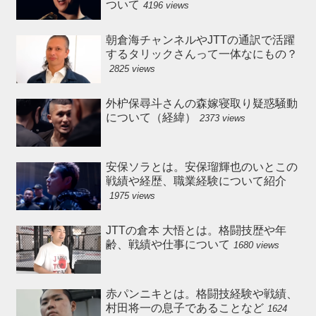
ついて
4196 views
朝倉海チャンネルやJTTの通訳で活躍
するタリックさんって一体なにもの？
2825 views
外枦保尋斗さんの森嫁寝取り疑惑騒動
について（経緯）
2373 views
安保ソラとは。安保瑠輝也のいとこの
戦績や経歴、職業経験について紹介
1975 views
JTTの倉本 大悟とは。格闘技歴や年
齢、戦績や仕事について
1680 views
赤パンニキとは。格闘技経験や戦績、
村田将一の息子であることなど
1624