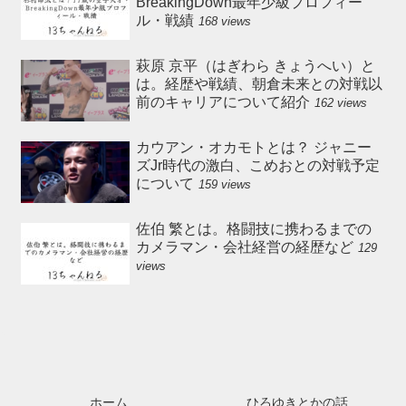
BreakingDown最年少級プロフィー
ル・戦績
168 views
萩原 京平（はぎわら きょうへい）と
は。経歴や戦績、朝倉未来との対戦以
前のキャリアについて紹介
162 views
カウアン・オカモトとは？ ジャニー
ズJr時代の激白、こめおとの対戦予定
について
159 views
佐伯 繁とは。格闘技に携わるまでの
カメラマン・会社経営の経歴など
129
views
ホーム
ひろゆきとかの話