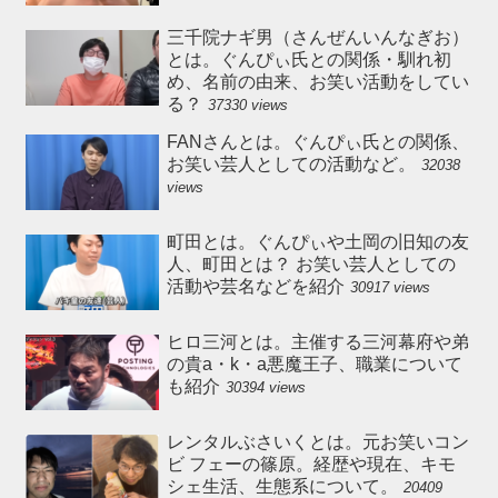
三千院ナギ男（さんぜんいんなぎお）
とは。ぐんぴぃ氏との関係・馴れ初
め、名前の由来、お笑い活動をしてい
る？
37330 views
FANさんとは。ぐんぴぃ氏との関係、
お笑い芸人としての活動など。
32038
views
町田とは。ぐんぴぃや土岡の旧知の友
人、町田とは？ お笑い芸人としての
活動や芸名などを紹介
30917 views
ヒロ三河とは。主催する三河幕府や弟
の貴a・k・a悪魔王子、職業について
も紹介
30394 views
レンタルぶさいくとは。元お笑いコン
ビ フェーの篠原。経歴や現在、キモ
シェ生活、生態系について。
20409