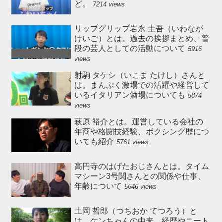
ど。
7214 views
リップグリップ岩永 圭吾（いわなが
けいご）とは。過去の挨拶まとめ、普
段の芸人としての活動について
5916
views
射駒 タケシ（いこま たけし）さんと
は。まんぷく激場での活躍や経営して
いるイタリアン酒場についても
5874
views
萩原 裕介とは。運営している会社の
年商や格闘技経験、ボクシング歴につ
いても紹介
5761 views
高円寺のはげたおじさんとは。タイム
マシーン3号関さんとの関係や仕事、
年齢について
5646 views
土岡 哲郎（つちおか てつろう）と
は。ケンちゃんの由来、経歴やニート