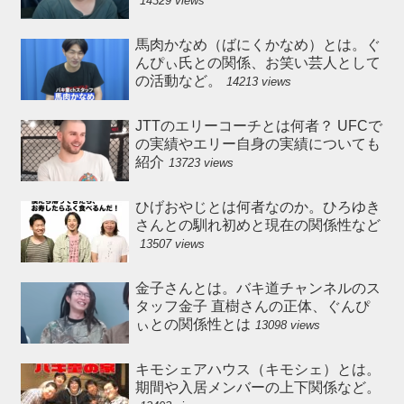
14329 views
馬肉かなめ（ばにくかなめ）とは。ぐ
んぴぃ氏との関係、お笑い芸人として
の活動など。
14213 views
JTTのエリーコーチとは何者？ UFCで
の実績やエリー自身の実績についても
紹介
13723 views
ひげおやじとは何者なのか。ひろゆき
さんとの馴れ初めと現在の関係性など
13507 views
金子さんとは。バキ道チャンネルのス
タッフ金子 直樹さんの正体、ぐんぴ
ぃとの関係性とは
13098 views
キモシェアハウス（キモシェ）とは。
期間や入居メンバーの上下関係など。