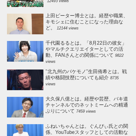
12493 views
上田ピーター博士とは。経歴や職業、
キモシェに住むことになった理由な
ど。
12144 views
千代園るるとは。「8月22日の彼女」
やマルチクエリエイターとしての活
動、FANさんとの関係について
9822
views
"北九州のバケモノ"生田侑希とは。戦
績や格闘技歴についても紹介
8735
views
大久保八億とは。経歴や芸歴、バキ道
チャンネルでのネットミームへの精通
ぶりについて
7459 views
ふねいちゃんとは。ぐんぴぃ氏との関
係、YouTubeスタッフとしての活動な