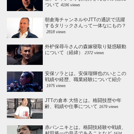
ついて
4196 views
朝倉海チャンネルやJTTの通訳で活躍
するタリックさんって一体なにもの？
2818 views
外枦保尋斗さんの森嫁寝取り疑惑騒動
について（経緯）
2372 views
安保ソラとは。安保瑠輝也のいとこの
戦績や経歴、職業経験について紹介
1975 views
JTTの倉本 大悟とは。格闘技歴や年
齢、戦績や仕事について
1679 views
赤パンニキとは。格闘技経験や戦績、
村田将一の息子であることなど
1624