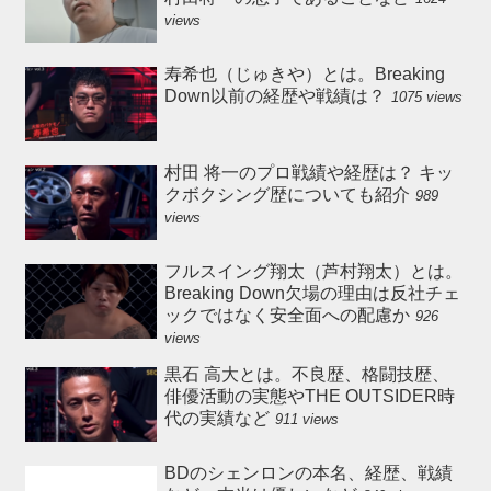
views
寿希也（じゅきや）とは。Breaking
Down以前の経歴や戦績は？
1075 views
村田 将一のプロ戦績や経歴は？ キッ
クボクシング歴についても紹介
989
views
フルスイング翔太（芦村翔太）とは。
Breaking Down欠場の理由は反社チェ
ックではなく安全面への配慮か
926
views
黒石 高大とは。不良歴、格闘技歴、
俳優活動の実態やTHE OUTSIDER時
代の実績など
911 views
BDのシェンロンの本名、経歴、戦績