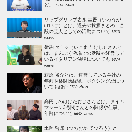
ど。
7214 views
リップグリップ岩永 圭吾（いわなが
けいご）とは。過去の挨拶まとめ、普
段の芸人としての活動について
5913
views
射駒 タケシ（いこま たけし）さんと
は。まんぷく激場での活躍や経営して
いるイタリアン酒場についても
5874
views
萩原 裕介とは。運営している会社の
年商や格闘技経験、ボクシング歴につ
いても紹介
5760 views
高円寺のはげたおじさんとは。タイム
マシーン3号関さんとの関係や仕事、
年齢について
5642 views
土岡 哲郎（つちおか てつろう）と