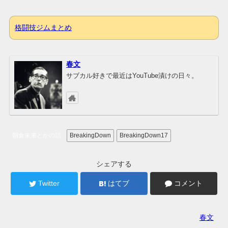
格闘技ジムまとめ
春文
サブカル好きで最近はYouTube漬けの日々。
朝倉未来とかの話
BreakingDown
BreakingDown17
シェアする
Twitter
はてブ
コメント
春文