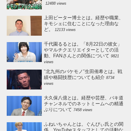
12488 views
上田ピーター博士とは。経歴や職業、
キモシェに住むことになった理由な
ど。
12133 views
千代園るるとは。「8月22日の彼女」
やマルチクエリエイターとしての活
動、FANさんとの関係について
9821
views
"北九州のバケモノ"生田侑希とは。戦
績や格闘技歴についても紹介
8734
views
大久保八億とは。経歴や芸歴、バキ道
チャンネルでのネットミームへの精通
ぶりについて
7458 views
ふねいちゃんとは。ぐんぴぃ氏との関
係、YouTubeスタッフとしての活動な