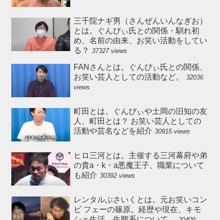
三千院ナギ男（さんぜんいんなぎお）
とは。ぐんぴぃ氏との関係・馴れ初
め、名前の由来、お笑い活動をしてい
る？
37327 views
FANさんとは。ぐんぴぃ氏との関係、
お笑い芸人としての活動など。
32036
views
町田とは。ぐんぴぃや土岡の旧知の友
人、町田とは？ お笑い芸人としての
活動や芸名などを紹介
30915 views
ヒロ三河とは。主催する三河幕府や弟
の貴a・k・a悪魔王子、職業について
も紹介
30392 views
レンタルぶさいくとは。元お笑いコン
ビ フェーの篠原。経歴や現在、キモ
シェ生活、生態系について。
20409