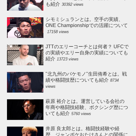
も紹介
30392 views
シモミシュランとは。空手の実績、
ONE Championshipでの活躍について
17158 views
JTTのエリーコーチとは何者？ UFCで
の実績やエリー自身の実績についても
紹介
13723 views
"北九州のバケモノ"生田侑希とは。戦
績や格闘技歴についても紹介
8734
views
萩原 裕介とは。運営している会社の
年商や格闘技経験、ボクシング歴につ
いても紹介
5760 views
井原 良太郎とは。格闘技経験や経
歴、ジャンポケおたけさんとの関係に