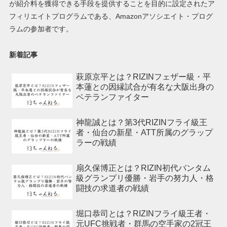
が紹介料を獲得できる手段を提供することを目的に設定されたア
フィリエイトプログラムである、Amazonアソシエイト・プログ
ラムの参加者です。
新着記事
萩原京平とは？RIZINフェザー級・平
本蓮との因縁試合が有名な大阪出身の
ベテランファイター
神龍誠とは？第3代RIZINフライ級王
者・仙台の新星・ATT所属のグラップ
ラーの戦績
扇久保博正とは？RIZIN初代バンタム
級グランプリ優勝・岩手の努力人・格
闘技の求道者の戦績
堀口恭司とは？RIZINフライ級王者・
元UFC挑戦者・群馬の空手家の2冠王