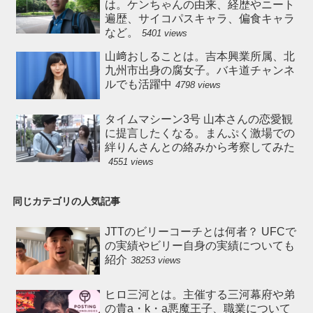
は。ケンちゃんの由来、経歴やニート
遍歴、サイコパスキャラ、偏食キャラ
など。
5401 views
山﨑おしることは。吉本興業所属、北
九州市出身の腐女子。バキ道チャンネ
ルでも活躍中
4798 views
タイムマシーン3号 山本さんの恋愛観
に提言したくなる。まんぷく激場での
絆りんさんとの絡みから考察してみた
4551 views
同じカテゴリの人気記事
JTTのビリーコーチとは何者？ UFCで
の実績やビリー自身の実績についても
紹介
38253 views
ヒロ三河とは。主催する三河幕府や弟
の貴a・k・a悪魔王子、職業について