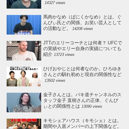
14327 views
馬肉かなめ（ばにくかなめ）とは。ぐ
んぴぃ氏との関係、お笑い芸人として
の活動など。
14208 views
JTTのエリーコーチとは何者？ UFCで
の実績やエリー自身の実績についても
紹介
13723 views
ひげおやじとは何者なのか。ひろゆき
さんとの馴れ初めと現在の関係性など
13502 views
金子さんとは。バキ道チャンネルのス
タッフ金子 直樹さんの正体、ぐんぴ
ぃとの関係性とは
13090 views
キモシェアハウス（キモシェ）とは。
期間や入居メンバーの上下関係など。