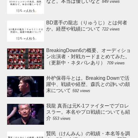
など。本当は優しいなど
849 views
BD選手の龍志（りゅうじ）とは何者
か。経歴や戦績について
722 views
BreakingDown6の概要、オーディショ
ン出演者・対戦カードまとめてみた。
（更新中・ネタバレあり）
709 views
外枦保尋斗とは。Breaking Downで活
躍中、戦績や経歴、森氏との諍いの顛
末について
592 views
我龍 真吾は元K-1ファイターでプロレ
スラー。本名やプロ戦績についても紹
介
553 views
賢民（けんみん）の戦績・本名等を調