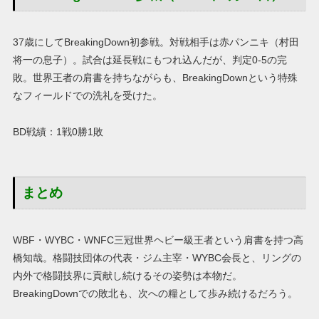
37歳にしてBreakingDown初参戦。対戦相手は赤パンニキ（村田
将一の息子）。試合は延長戦にもつれ込んだが、判定0-5の完
敗。世界王者の肩書を持ちながらも、BreakingDownという特殊
なフィールドでの洗礼を受けた。
BD戦績：1戦0勝1敗
まとめ
WBF・WYBC・WNFC三冠世界ヘビー級王者という肩書を持つ高
橋知哉。格闘技団体の代表・ジム主宰・WYBC会長と、リングの
内外で格闘技界に貢献し続けるその姿勢は本物だ。
BreakingDownでの敗北も、次への糧として歩み続けるだろう。