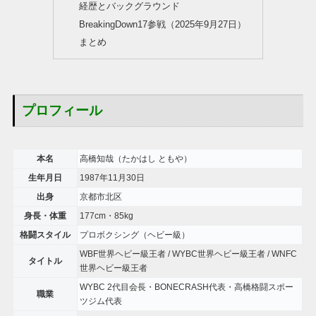
経歴とバックグラウンド
BreakingDown17参戦（2025年9月27日）
まとめ
プロフィール
本名
高橋知哉（たかはし ともや）
生年月日
1987年11月30日
出身
京都市北区
身長・体重
177cm・85kg
格闘スタイル
プロボクシング（ヘビー級）
WBF世界ヘビー級王者 / WYBC世界ヘビー級王者 / WNFC
タイトル
世界ヘビー級王者
WYBC 2代目会長・BONECRASH代表・高橋格闘スポー
職業
ツジム代表