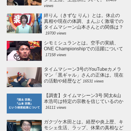
views
絆りん（きずな りん）とは。休止の
真相や現在の体調、まんぷく激場での
タイムマシーン山本さんとの関係は？
19700 views
シモミシュランとは。空手の実績、
ONE Championshipでの活躍について
17158 views
タイムマシーン3号のYouTubeカメラ
マン「黒ギャル」さんの正体は。現在
の活動や経歴など
16531 views
【調査】タイムマシーン3号 関太&山
本浩司は特定の宗教を信じているのか
16111 views
ガクヅケ木田とは。経歴や炎上歴、キ
モシェ生活、ラップ、休業の真相など