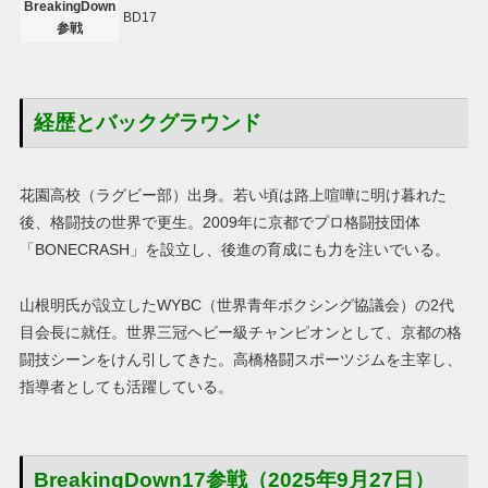
BreakingDown
BD17
参戦
経歴とバックグラウンド
花園高校（ラグビー部）出身。若い頃は路上喧嘩に明け暮れた
後、格闘技の世界で更生。2009年に京都でプロ格闘技団体
「BONECRASH」を設立し、後進の育成にも力を注いでいる。
山根明氏が設立したWYBC（世界青年ボクシング協議会）の2代
目会長に就任。世界三冠ヘビー級チャンピオンとして、京都の格
闘技シーンをけん引してきた。高橋格闘スポーツジムを主宰し、
指導者としても活躍している。
BreakingDown17参戦（2025年9月27日）