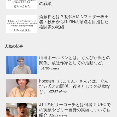
の戦績
斎藤裕とは？初代RIZINフェザー級王
者・秋田からRIZINの頂点を目指した
格闘家の戦績
人気の記事
山田ボールペンとは。ぐんぴぃ氏との
関係、放送作家としての活動など。
54786 views
hocoten（ほこてん）さんとは。ぐん
ぴぃ氏との関係、役者としての活動な
ど。
47867 views
JTTのビリーコーチとは何者？ UFCで
の実績やビリー自身の実績についても
紹介
38253 views