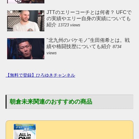
JTTのエリーコーチとは何者？ UFCで
の実績やエリー自身の実績についても
紹介
13723 views
"北九州のバケモノ"生田侑希とは。戦
績や格闘技歴についても紹介
8734
views
【無料で登録】ひろゆきチャンネル
朝倉未来関連のおすすめの商品