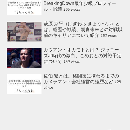
BreakingDown最年少級プロフィー
ル・戦績
165 views
萩原 京平（はぎわら きょうへい）と
は。経歴や戦績、朝倉未来との対戦以
前のキャリアについて紹介
162 views
カウアン・オカモトとは？ ジャニー
ズJr時代の激白、こめおとの対戦予定
について
159 views
佐伯 繁とは。格闘技に携わるまでの
カメラマン・会社経営の経歴など
128
views