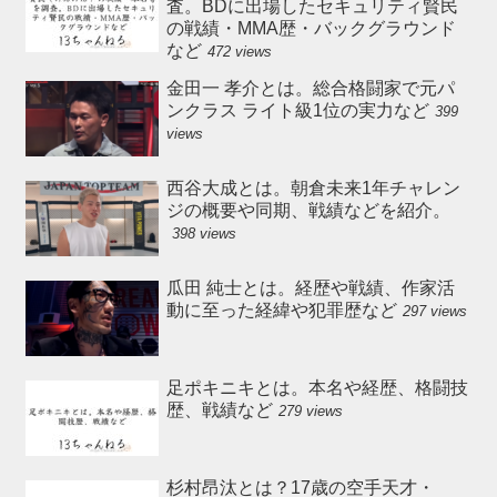
査。BDに出場したセキュリティ賢民
の戦績・MMA歴・バックグラウンド
など
472 views
金田一 孝介とは。総合格闘家で元パ
ンクラス ライト級1位の実力など
399
views
西谷大成とは。朝倉未来1年チャレン
ジの概要や同期、戦績などを紹介。
398 views
瓜田 純士とは。経歴や戦績、作家活
動に至った経緯や犯罪歴など
297 views
足ポキニキとは。本名や経歴、格闘技
歴、戦績など
279 views
杉村昂汰とは？17歳の空手天才・