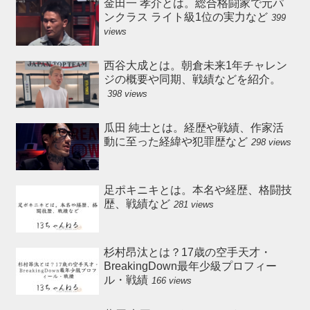
金田一 孝介とは。総合格闘家で元パ
ンクラス ライト級1位の実力など
399
views
西谷大成とは。朝倉未来1年チャレン
ジの概要や同期、戦績などを紹介。
398 views
瓜田 純士とは。経歴や戦績、作家活
動に至った経緯や犯罪歴など
298 views
足ポキニキとは。本名や経歴、格闘技
歴、戦績など
281 views
杉村昂汰とは？17歳の空手天才・
BreakingDown最年少級プロフィー
ル・戦績
166 views