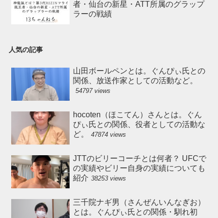
者・仙台の新星・ATT所属のグラップ
ラーの戦績
人気の記事
山田ボールペンとは。ぐんぴぃ氏との
関係、放送作家としての活動など。
54797 views
hocoten（ほこてん）さんとは。ぐん
ぴぃ氏との関係、役者としての活動な
ど。
47874 views
JTTのビリーコーチとは何者？ UFCで
の実績やビリー自身の実績についても
紹介
38253 views
三千院ナギ男（さんぜんいんなぎお）
とは。ぐんぴぃ氏との関係・馴れ初