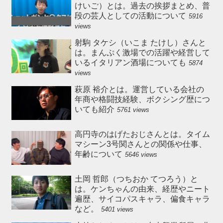
けいご）とは。過去の挨拶まとめ、普
段の芸人としての活動について
5916
views
射駒 タケシ（いこま たけし）さんと
は。まんぷく激場での活躍や経営して
いるイタリアン酒場についても
5874
views
萩原 裕介とは。運営している会社の
年商や格闘技経験、ボクシング歴につ
いても紹介
5761 views
高円寺のはげたおじさんとは。タイム
マシーン3号関さんとの関係や仕事、
年齢について
5646 views
土岡 哲郎（つちおか てつろう）と
は。ケンちゃんの由来、経歴やニート
遍歴、サイコパスキャラ、偏食キャラ
など。
5401 views