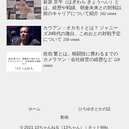
萩原 京平（はぎわら きょうへい）と
は。経歴や戦績、朝倉未来との対戦以
前のキャリアについて紹介
162 views
カウアン・オカモトとは？ ジャニー
ズJr時代の激白、こめおとの対戦予定
について
159 views
佐伯 繁とは。格闘技に携わるまでの
カメラマン・会社経営の経歴など
129
views
ホーム
ひろゆきとかの話
動画
© 2021 13ちゃんねる（13ちゃん）｜ネットWiki.