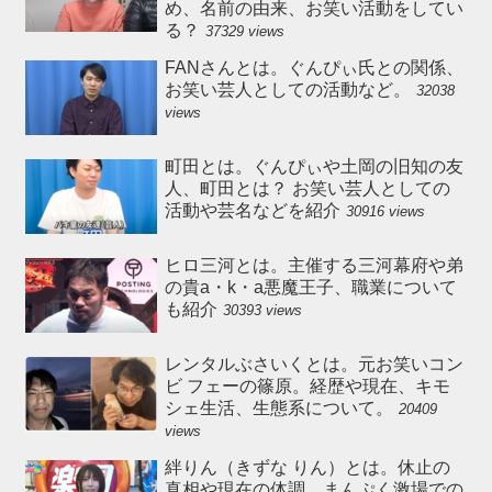
め、名前の由来、お笑い活動をしてい
る？
37329 views
FANさんとは。ぐんぴぃ氏との関係、
お笑い芸人としての活動など。
32038
views
町田とは。ぐんぴぃや土岡の旧知の友
人、町田とは？ お笑い芸人としての
活動や芸名などを紹介
30916 views
ヒロ三河とは。主催する三河幕府や弟
の貴a・k・a悪魔王子、職業について
も紹介
30393 views
レンタルぶさいくとは。元お笑いコン
ビ フェーの篠原。経歴や現在、キモ
シェ生活、生態系について。
20409
views
絆りん（きずな りん）とは。休止の
真相や現在の体調、まんぷく激場での