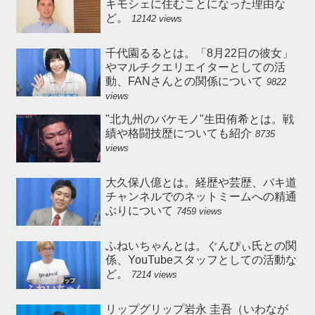
キモシェに住むことになった理由な
ど。
12142 views
千代園るるとは。「8月22日の彼女」
やマルチクエリエイターとしての活
動、FANさんとの関係について
9822
views
"北九州のバケモノ"生田侑希とは。戦
績や格闘技歴についても紹介
8735
views
大久保八億とは。経歴や芸歴、バキ道
チャンネルでのネットミームへの精通
ぶりについて
7459 views
ふねいちゃんとは。ぐんぴぃ氏との関
係、YouTubeスタッフとしての活動な
ど。
7214 views
リップグリップ岩永 圭吾（いわなが