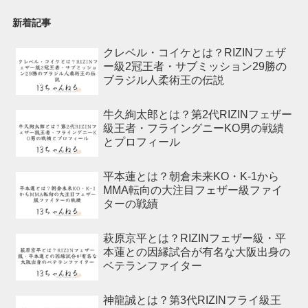
新着記事
クレベル・コイケとは？RIZINフェザ
ー級2冠王者・サブミッション29勝の
ブラジル人柔術王の伝説
牛久絢太郎とは？第2代RIZINフェザー
級王者・フライングニーKO男の戦績
とプロフィール
平本蓮とは？朝倉未来KO・K-1から
MMA転向の大注目フェザー級ファイ
ターの戦績
萩原京平とは？RIZINフェザー級・平
本蓮との因縁試合が有名な大阪出身の
ベテランファイター
神龍誠とは？第3代RIZINフライ級王