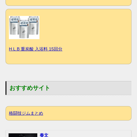
H.L.B 重炭酸 入浴料 15回分
おすすめサイト
格闘技ジムまとめ
春文