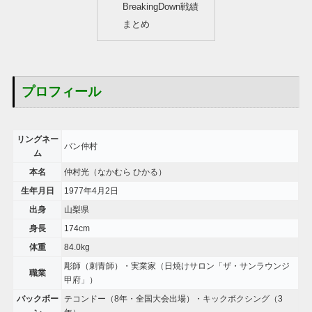
BreakingDown戦績
まとめ
プロフィール
リングネー
バン仲村
ム
本名
仲村光（なかむら ひかる）
生年月日
1977年4月2日
出身
山梨県
身長
174cm
体重
84.0kg
彫師（刺青師）・実業家（日焼けサロン「ザ・サンラウンジ
職業
甲府」）
バックボー
テコンドー（8年・全国大会出場）・キックボクシング（3