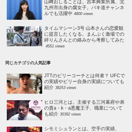
山﨑おしることは。吉本興業所属、北
九州市出身の腐女子。バキ道チャンネ
ルでも活躍中
4800 views
タイムマシーン3号 山本さんの恋愛観
に提言したくなる。まんぷく激場での
絆りんさんとの絡みから考察してみた
4551 views
同じカテゴリの人気記事
JTTのビリーコーチとは何者？ UFCで
の実績やビリー自身の実績についても
紹介
38253 views
ヒロ三河とは。主催する三河幕府や弟
の貴a・k・a悪魔王子、職業について
も紹介
30392 views
シモミシュランとは。空手の実績、