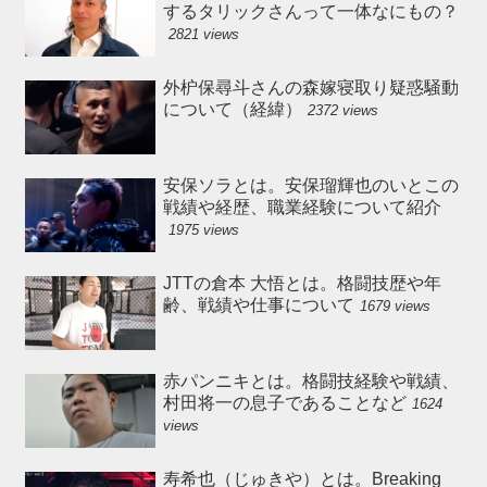
するタリックさんって一体なにもの？
2821 views
外枦保尋斗さんの森嫁寝取り疑惑騒動
について（経緯）
2372 views
安保ソラとは。安保瑠輝也のいとこの
戦績や経歴、職業経験について紹介
1975 views
JTTの倉本 大悟とは。格闘技歴や年
齢、戦績や仕事について
1679 views
赤パンニキとは。格闘技経験や戦績、
村田将一の息子であることなど
1624
views
寿希也（じゅきや）とは。Breaking