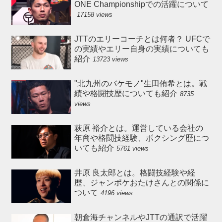
ONE Championshipでの活躍について
17158 views
JTTのエリーコーチとは何者？ UFCで
の実績やエリー自身の実績についても
紹介
13723 views
"北九州のバケモノ"生田侑希とは。戦
績や格闘技歴についても紹介
8735
views
萩原 裕介とは。運営している会社の
年商や格闘技経験、ボクシング歴につ
いても紹介
5761 views
井原 良太郎とは。格闘技経験や経
歴、ジャンポケおたけさんとの関係に
ついて
4196 views
朝倉海チャンネルやJTTの通訳で活躍