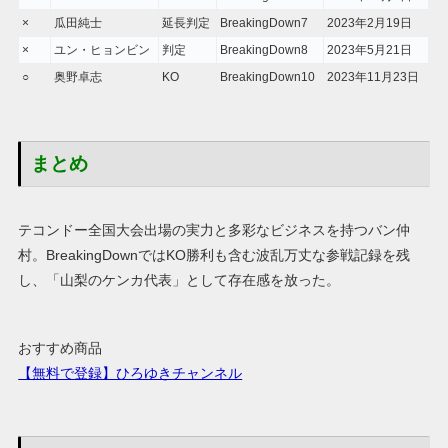
×
瓜田純士
延長判定
BreakingDown7
2023年2月19日
×
ユン・ヒョンビン
判定
BreakingDown8
2023年5月21日
○
奥野卓志
KO
BreakingDown10
2023年11月23日
まとめ
テコンドー全国大会出場の実力と多彩なビジネスを持つバン仲
村。BreakingDownではKO勝利も含む波乱万丈な参戦記録を残
し、「山梨のケンカ代表」として存在感を放った。
おすすめ商品
【無料で登録】ひろゆきチャンネル