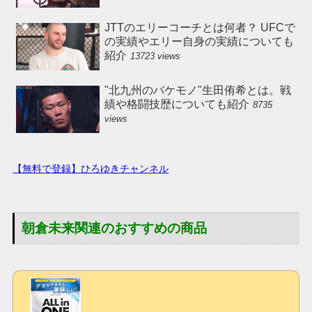
JTTのエリーコーチとは何者？ UFCで
の実績やエリー自身の実績についても
紹介
13723 views
"北九州のバケモノ"生田侑希とは。戦
績や格闘技歴についても紹介
8735
views
【無料で登録】ひろゆきチャンネル
朝倉未来関連のおすすめの商品