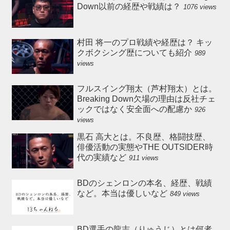
Down以前の経歴や戦績は？
1076 views
村田 将一のプロ戦績や経歴は？ キッ
クボクシング歴についても紹介
989
views
フルスイング翔太（芦村翔太）とは。
Breaking Down欠場の理由は反社チェ
ックではなく安全面への配慮か
926
views
黒石 高大とは。不良歴、格闘技歴、
俳優活動の実態やTHE OUTSIDER時
代の実績など
911 views
BDのシェンロンの本名、経歴、戦績
など。本当は優しいなど
849 views
BD選手の龍志（りゅうじ）とは何者