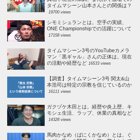
タイムマシーン山本さんとの関係は？
19700 views
シモミシュランとは。空手の実績、
ONE Championshipでの活躍について
17158 views
タイムマシーン3号のYouTubeカメラ
マン「黒ギャル」さんの正体は。現在
の活動や経歴など
16533 views
【調査】タイムマシーン3号 関太&山
本浩司は特定の宗教を信じているのか
16111 views
ガクヅケ木田とは。経歴や炎上歴、キ
モシェ生活、ラップ、休業の真相など
14328 views
馬肉かなめ（ばにくかなめ）とは。ぐ