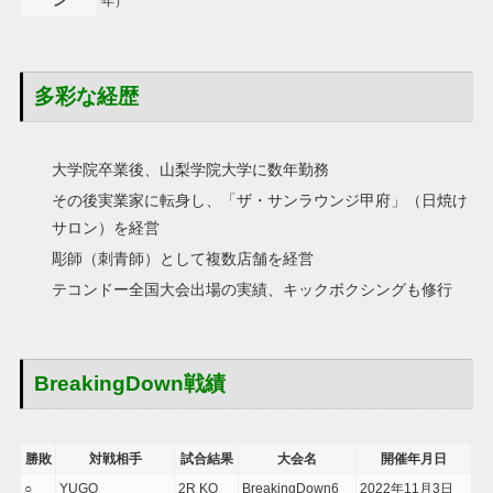
ン
年）
多彩な経歴
大学院卒業後、山梨学院大学に数年勤務
その後実業家に転身し、「ザ・サンラウンジ甲府」（日焼け
サロン）を経営
彫師（刺青師）として複数店舗を経営
テコンドー全国大会出場の実績、キックボクシングも修行
BreakingDown戦績
勝敗
対戦相手
試合結果
大会名
開催年月日
○
YUGO
2R KO
BreakingDown6
2022年11月3日