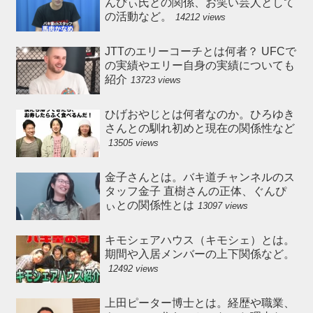
んぴぃ氏との関係、お笑い芸人として
の活動など。
14212 views
JTTのエリーコーチとは何者？ UFCで
の実績やエリー自身の実績についても
紹介
13723 views
ひげおやじとは何者なのか。ひろゆき
さんとの馴れ初めと現在の関係性など
13505 views
金子さんとは。バキ道チャンネルのス
タッフ金子 直樹さんの正体、ぐんぴ
ぃとの関係性とは
13097 views
キモシェアハウス（キモシェ）とは。
期間や入居メンバーの上下関係など。
12492 views
上田ピーター博士とは。経歴や職業、