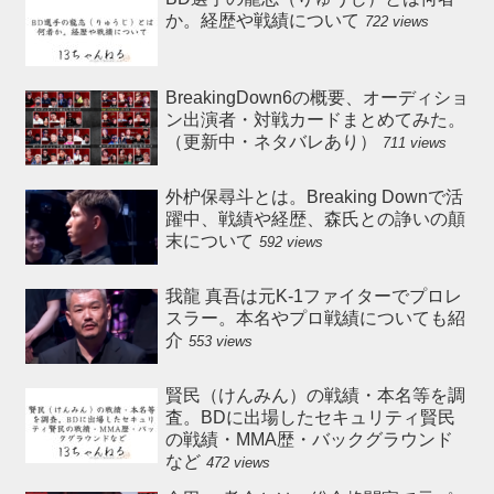
か。経歴や戦績について
722 views
BreakingDown6の概要、オーディショ
ン出演者・対戦カードまとめてみた。
（更新中・ネタバレあり）
711 views
外枦保尋斗とは。Breaking Downで活
躍中、戦績や経歴、森氏との諍いの顛
末について
592 views
我龍 真吾は元K-1ファイターでプロレ
スラー。本名やプロ戦績についても紹
介
553 views
賢民（けんみん）の戦績・本名等を調
査。BDに出場したセキュリティ賢民
の戦績・MMA歴・バックグラウンド
など
472 views