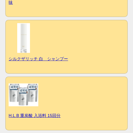
味
シルクザリッチ 白 シャンプー
H.L.B 重炭酸 入浴料 15回分