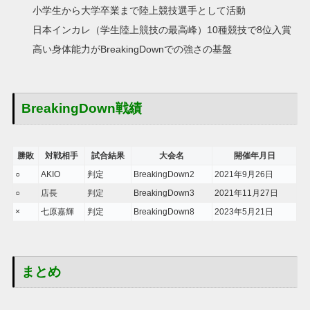
小学生から大学卒業まで陸上競技選手として活動
日本インカレ（学生陸上競技の最高峰）10種競技で8位入賞
高い身体能力がBreakingDownでの強さの基盤
BreakingDown戦績
勝敗
対戦相手
試合結果
大会名
開催年月日
○
AKIO
判定
BreakingDown2
2021年9月26日
○
店長
判定
BreakingDown3
2021年11月27日
×
七原嘉輝
判定
BreakingDown8
2023年5月21日
まとめ