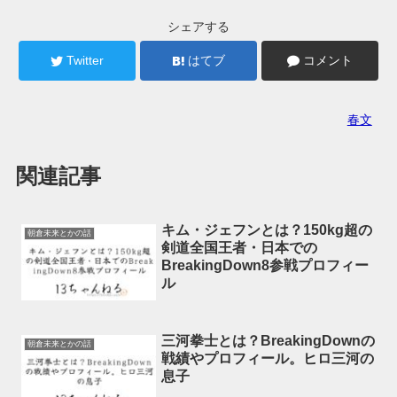
シェアする
Twitter
はてブ
コメント
春文
関連記事
キム・ジェフンとは？150kg超の
朝倉未来とかの話
剣道全国王者・日本での
BreakingDown8参戦プロフィー
ル
三河拳士とは？BreakingDownの
朝倉未来とかの話
戦績やプロフィール。ヒロ三河の
息子