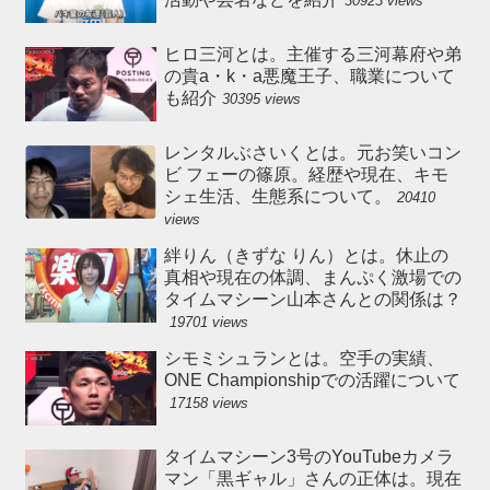
30923 views
ヒロ三河とは。主催する三河幕府や弟
の貴a・k・a悪魔王子、職業について
も紹介
30395 views
レンタルぶさいくとは。元お笑いコン
ビ フェーの篠原。経歴や現在、キモ
シェ生活、生態系について。
20410
views
絆りん（きずな りん）とは。休止の
真相や現在の体調、まんぷく激場での
タイムマシーン山本さんとの関係は？
19701 views
シモミシュランとは。空手の実績、
ONE Championshipでの活躍について
17158 views
タイムマシーン3号のYouTubeカメラ
マン「黒ギャル」さんの正体は。現在