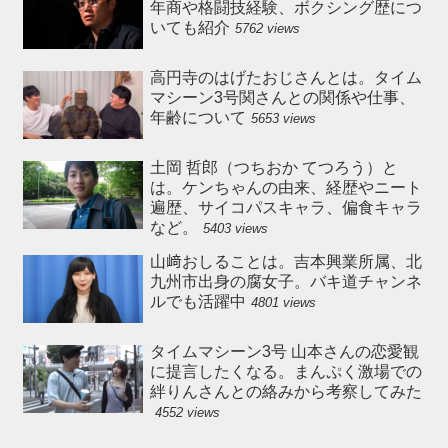
年商や格闘技経験、ボクシング歴につ
いても紹介
5762 views
高円寺のはげたおじさんとは。タイム
マシーン3号関さんとの関係や仕事、
年齢について
5653 views
土岡 哲郎（つちおか てつろう）と
は。ケンちゃんの由来、経歴やニート
遍歴、サイコパスキャラ、偏食キャラ
など。
5403 views
山﨑おしることは。吉本興業所属、北
九州市出身の腐女子。バキ道チャンネ
ルでも活躍中
4801 views
タイムマシーン3号 山本さんの恋愛観
に提言したくなる。まんぷく激場での
絆りんさんとの絡みから考察してみた
4552 views