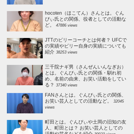
hocoten（ほこてん）さんとは。ぐん
ぴぃ氏との関係、役者としての活動な
ど。
47886 views
JTTのビリーコーチとは何者？ UFCで
の実績やビリー自身の実績についても
紹介
38253 views
三千院ナギ男（さんぜんいんなぎお）
とは。ぐんぴぃ氏との関係・馴れ初
め、名前の由来、お笑い活動をしてい
る？
37340 views
FANさんとは。ぐんぴぃ氏との関係、
お笑い芸人としての活動など。
32045
views
町田とは。ぐんぴぃや土岡の旧知の友
人、町田とは？ お笑い芸人としての
活動や芸名などを紹介