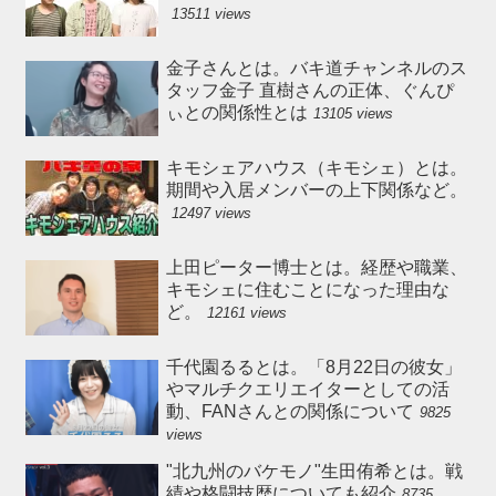
13511 views
金子さんとは。バキ道チャンネルのス
タッフ金子 直樹さんの正体、ぐんぴ
ぃとの関係性とは
13105 views
キモシェアハウス（キモシェ）とは。
期間や入居メンバーの上下関係など。
12497 views
上田ピーター博士とは。経歴や職業、
キモシェに住むことになった理由な
ど。
12161 views
千代園るるとは。「8月22日の彼女」
やマルチクエリエイターとしての活
動、FANさんとの関係について
9825
views
"北九州のバケモノ"生田侑希とは。戦
績や格闘技歴についても紹介
8735