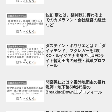
佐伯 繁とは。格闘技に携わるま
朝倉未来とかの話
でのカメラマン・会社経営の経歴
など
ダスティン・ポワリエとは？「ダ
朝倉未来とかの話
イヤモンド」マクレガーを2度
KO・ルイジアナ出身の元UFCラ
イト暫定王者の経歴・戦績プロフ
ィール
間宮晃仁とは？番外地網走の暴れ
朝倉未来とかの話
漁師・地下格50戦45勝の
BreakingDown11プロフィール