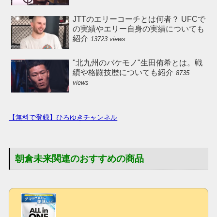
JTTのエリーコーチとは何者？ UFCで
の実績やエリー自身の実績についても
紹介
13723 views
"北九州のバケモノ"生田侑希とは。戦
績や格闘技歴についても紹介
8735
views
【無料で登録】ひろゆきチャンネル
朝倉未来関連のおすすめの商品