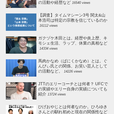
の活動や経歴など
16540 views
【調査】タイムマシーン3号 関太&山
本浩司は特定の宗教を信じているのか
16112 views
ガクヅケ木田とは。経歴や炎上歴、キ
モシェ生活、ラップ、休業の真相など
14334 views
馬肉かなめ（ばにくかなめ）とは。ぐ
んぴぃ氏との関係、お笑い芸人として
の活動など。
14226 views
JTTのエリーコーチとは何者？ UFCで
の実績やエリー自身の実績についても
紹介
13724 views
ひげおやじとは何者なのか。ひろゆき
さんとの馴れ初めと現在の関係性など