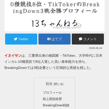
Twitter
はてブ
コメント
2026.06.24
イヌイサン
は、三重県出身の格闘家・TikToker。大学時代に日本
インカレ10種競技で8位入賞した高い身体能力を持ち、
BreakingDownでは3戦全勝という圧倒的な実績を残した。
目次
プロフィール
陸上競技経歴
BreakingDown戦績