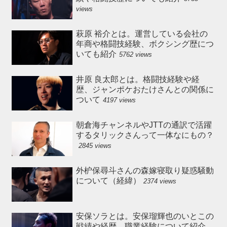
views
萩原 裕介とは。運営している会社の
年商や格闘技経験、ボクシング歴につ
いても紹介
5762 views
井原 良太郎とは。格闘技経験や経
歴、ジャンポケおたけさんとの関係に
ついて
4197 views
朝倉海チャンネルやJTTの通訳で活躍
するタリックさんって一体なにもの？
2845 views
外枦保尋斗さんの森嫁寝取り疑惑騒動
について（経緯）
2374 views
安保ソラとは。安保瑠輝也のいとこの
戦績や経歴、職業経験について紹介