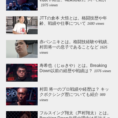
1975 views
JTTの倉本 大悟とは。格闘技歴や年
齢、戦績や仕事について
1680 views
赤パンニキとは。格闘技経験や戦績、
村田将一の息子であることなど
1625
views
寿希也（じゅきや）とは。Breaking
Down以前の経歴や戦績は？
1076 views
村田 将一のプロ戦績や経歴は？ キッ
クボクシング歴についても紹介
989
views
フルスイング翔太（芦村翔太）とは。