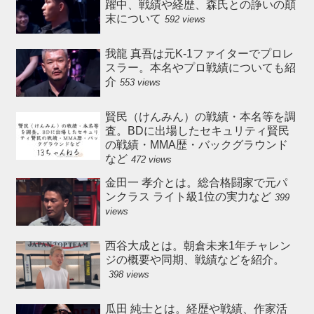
躍中、戦績や経歴、森氏との諍いの顛
末について
592 views
我龍 真吾は元K-1ファイターでプロレ
スラー。本名やプロ戦績についても紹
介
553 views
賢民（けんみん）の戦績・本名等を調
査。BDに出場したセキュリティ賢民
の戦績・MMA歴・バックグラウンド
など
472 views
金田一 孝介とは。総合格闘家で元パ
ンクラス ライト級1位の実力など
399
views
西谷大成とは。朝倉未来1年チャレン
ジの概要や同期、戦績などを紹介。
398 views
瓜田 純士とは。経歴や戦績、作家活