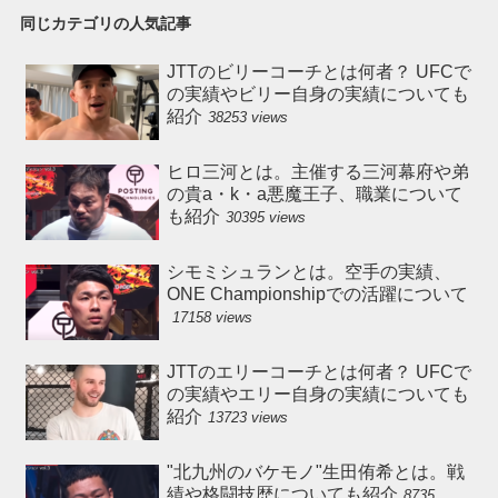
同じカテゴリの人気記事
JTTのビリーコーチとは何者？ UFCで
の実績やビリー自身の実績についても
紹介
38253 views
ヒロ三河とは。主催する三河幕府や弟
の貴a・k・a悪魔王子、職業について
も紹介
30395 views
シモミシュランとは。空手の実績、
ONE Championshipでの活躍について
17158 views
JTTのエリーコーチとは何者？ UFCで
の実績やエリー自身の実績についても
紹介
13723 views
"北九州のバケモノ"生田侑希とは。戦
績や格闘技歴についても紹介
8735