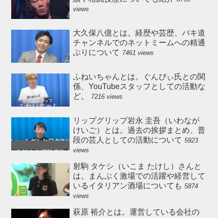
views
大久保八億とは。経歴や芸歴、バキ道
チャンネルでのネットミームへの精通
ぶりについて
7461 views
ふねいちゃんとは。ぐんぴぃ氏との関
係、YouTubeスタッフとしての活動な
ど。
7216 views
リップグリップ岩永 圭吾（いわなが
けいご）とは。過去の挨拶まとめ、普
段の芸人としての活動について
5923
views
射駒 タケシ（いこま たけし）さんと
は。まんぷく激場での活躍や経営して
いるイタリアン酒場についても
5874
views
萩原 裕介とは。運営している会社の