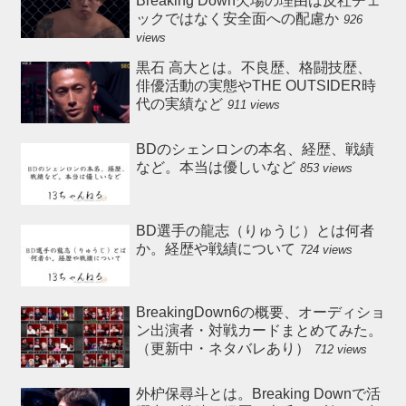
Breaking Down欠場の理由は反社チェ
ックではなく安全面への配慮か
926
views
黒石 高大とは。不良歴、格闘技歴、
俳優活動の実態やTHE OUTSIDER時
代の実績など
911 views
BDのシェンロンの本名、経歴、戦績
など。本当は優しいなど
853 views
BD選手の龍志（りゅうじ）とは何者
か。経歴や戦績について
724 views
BreakingDown6の概要、オーディショ
ン出演者・対戦カードまとめてみた。
（更新中・ネタバレあり）
712 views
外枦保尋斗とは。Breaking Downで活