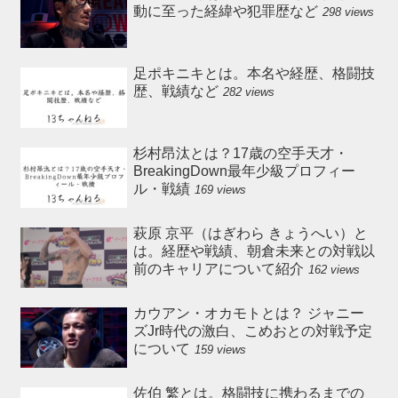
動に至った経緯や犯罪歴など
298 views
足ポキニキとは。本名や経歴、格闘技
歴、戦績など
282 views
杉村昂汰とは？17歳の空手天才・
BreakingDown最年少級プロフィー
ル・戦績
169 views
萩原 京平（はぎわら きょうへい）と
は。経歴や戦績、朝倉未来との対戦以
前のキャリアについて紹介
162 views
カウアン・オカモトとは？ ジャニー
ズJr時代の激白、こめおとの対戦予定
について
159 views
佐伯 繁とは。格闘技に携わるまでの