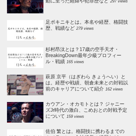
動に至った経緯や犯罪歴など
297 views
足ポキニキとは。本名や経歴、格闘技
歴、戦績など
279 views
杉村昂汰とは？17歳の空手天才・
BreakingDown最年少級プロフィー
ル・戦績
165 views
萩原 京平（はぎわら きょうへい）と
は。経歴や戦績、朝倉未来との対戦以
前のキャリアについて紹介
162 views
カウアン・オカモトとは？ ジャニー
ズJr時代の激白、こめおとの対戦予定
について
159 views
佐伯 繁とは。格闘技に携わるまでの