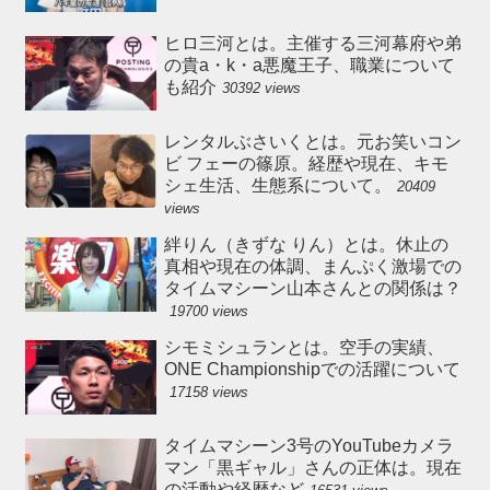
ヒロ三河とは。主催する三河幕府や弟
の貴a・k・a悪魔王子、職業について
も紹介
30392 views
レンタルぶさいくとは。元お笑いコン
ビ フェーの篠原。経歴や現在、キモ
シェ生活、生態系について。
20409
views
絆りん（きずな りん）とは。休止の
真相や現在の体調、まんぷく激場での
タイムマシーン山本さんとの関係は？
19700 views
シモミシュランとは。空手の実績、
ONE Championshipでの活躍について
17158 views
タイムマシーン3号のYouTubeカメラ
マン「黒ギャル」さんの正体は。現在
の活動や経歴など