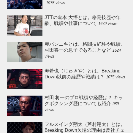
1975 views
JTTの倉本 大悟とは。格闘技歴や年
齢、戦績や仕事について
1679 views
赤パンニキとは。格闘技経験や戦績、
村田将一の息子であることなど
1624
views
寿希也（じゅきや）とは。Breaking
Down以前の経歴や戦績は？
1075 views
村田 将一のプロ戦績や経歴は？ キッ
クボクシング歴についても紹介
989
views
フルスイング翔太（芦村翔太）とは。
Breaking Down欠場の理由は反社チェ