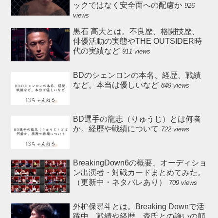
ックではなく安全面への配慮か
926
views
黒石 高大とは。不良歴、格闘技歴、
俳優活動の実態やTHE OUTSIDER時
代の実績など
911 views
BDのシェンロンの本名、経歴、戦績
など。本当は優しいなど
849 views
BD選手の龍志（りゅうじ）とは何者
か。経歴や戦績について
722 views
BreakingDown6の概要、オーディショ
ン出演者・対戦カードまとめてみた。
（更新中・ネタバレあり）
709 views
外枦保尋斗とは。Breaking Downで活
躍中、戦績や経歴、森氏との諍いの顛