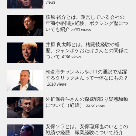
views
萩原 裕介とは。運営している会社の
年商や格闘技経験、ボクシング歴につ
いても紹介
5760 views
井原 良太郎とは。格闘技経験や経
歴、ジャンポケおたけさんとの関係に
ついて
4196 views
朝倉海チャンネルやJTTの通訳で活躍
するタリックさんって一体なにもの？
2818 views
外枦保尋斗さんの森嫁寝取り疑惑騒動
について（経緯）
2372 views
安保ソラとは。安保瑠輝也のいとこの
戦績や経歴、職業経験について紹介