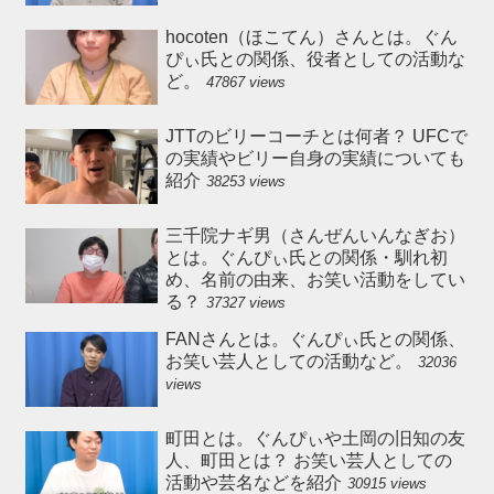
hocoten（ほこてん）さんとは。ぐん
ぴぃ氏との関係、役者としての活動な
ど。
47867 views
JTTのビリーコーチとは何者？ UFCで
の実績やビリー自身の実績についても
紹介
38253 views
三千院ナギ男（さんぜんいんなぎお）
とは。ぐんぴぃ氏との関係・馴れ初
め、名前の由来、お笑い活動をしてい
る？
37327 views
FANさんとは。ぐんぴぃ氏との関係、
お笑い芸人としての活動など。
32036
views
町田とは。ぐんぴぃや土岡の旧知の友
人、町田とは？ お笑い芸人としての
活動や芸名などを紹介
30915 views