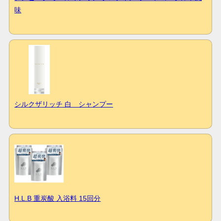
味
シルクザリッチ 白 シャンプー
H.L.B 重炭酸 入浴料 15回分