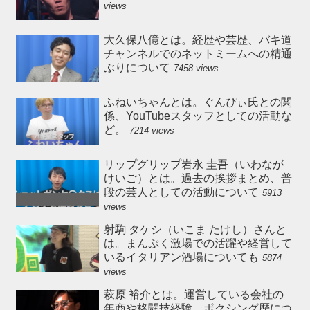
views
大久保八億とは。経歴や芸歴、バキ道
チャンネルでのネットミームへの精通
ぶりについて
7458 views
ふねいちゃんとは。ぐんぴぃ氏との関
係、YouTubeスタッフとしての活動な
ど。
7214 views
リップグリップ岩永 圭吾（いわなが
けいご）とは。過去の挨拶まとめ、普
段の芸人としての活動について
5913
views
射駒 タケシ（いこま たけし）さんと
は。まんぷく激場での活躍や経営して
いるイタリアン酒場についても
5874
views
萩原 裕介とは。運営している会社の
年商や格闘技経験、ボクシング歴につ