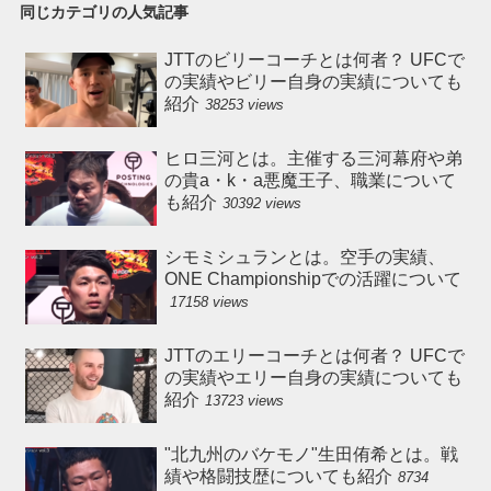
同じカテゴリの人気記事
JTTのビリーコーチとは何者？ UFCで
の実績やビリー自身の実績についても
紹介
38253 views
ヒロ三河とは。主催する三河幕府や弟
の貴a・k・a悪魔王子、職業について
も紹介
30392 views
シモミシュランとは。空手の実績、
ONE Championshipでの活躍について
17158 views
JTTのエリーコーチとは何者？ UFCで
の実績やエリー自身の実績についても
紹介
13723 views
"北九州のバケモノ"生田侑希とは。戦
績や格闘技歴についても紹介
8734