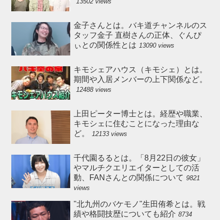
13502 views
金子さんとは。バキ道チャンネルのス
タッフ金子 直樹さんの正体、ぐんぴ
ぃとの関係性とは
13090 views
キモシェアハウス（キモシェ）とは。
期間や入居メンバーの上下関係など。
12488 views
上田ピーター博士とは。経歴や職業、
キモシェに住むことになった理由な
ど。
12133 views
千代園るるとは。「8月22日の彼女」
やマルチクエリエイターとしての活
動、FANさんとの関係について
9821
views
"北九州のバケモノ"生田侑希とは。戦
績や格闘技歴についても紹介
8734