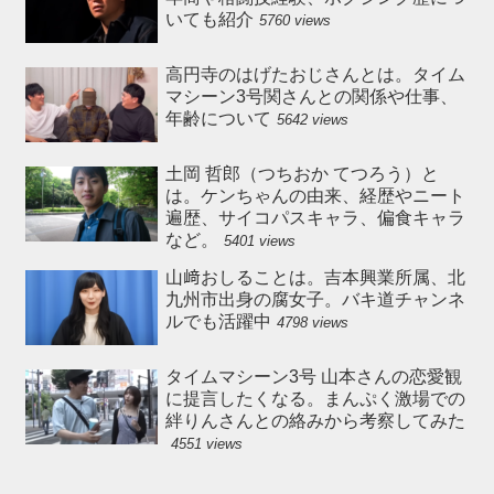
いても紹介
5760 views
高円寺のはげたおじさんとは。タイム
マシーン3号関さんとの関係や仕事、
年齢について
5642 views
土岡 哲郎（つちおか てつろう）と
は。ケンちゃんの由来、経歴やニート
遍歴、サイコパスキャラ、偏食キャラ
など。
5401 views
山﨑おしることは。吉本興業所属、北
九州市出身の腐女子。バキ道チャンネ
ルでも活躍中
4798 views
タイムマシーン3号 山本さんの恋愛観
に提言したくなる。まんぷく激場での
絆りんさんとの絡みから考察してみた
4551 views