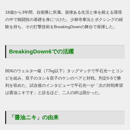
18歳から3年間、自衛隊に所属。規律ある生活と体を鍛える環境
の中で格闘技の基礎を身につけた。少林寺拳法とボクシングの経
験を持ち、その打撃技術をBreakingDownの舞台で発揮した。
BreakingDown6での活躍
BD6のウェルター級（77kg以下）タッグマッチで平石光一とコン
ビを組み、双子のヨシ＆双子のケンのペアと対戦。判定0-5で勝
利を収めた。試合後のインタビューで平石光一が「次の対戦希望
は醤油ニキです」と語るほど、二人の絆は固かった。
「醤油ニキ」の由来