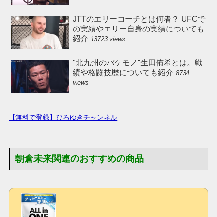
JTTのエリーコーチとは何者？ UFCで
の実績やエリー自身の実績についても
紹介
13723 views
"北九州のバケモノ"生田侑希とは。戦
績や格闘技歴についても紹介
8734
views
【無料で登録】ひろゆきチャンネル
朝倉未来関連のおすすめの商品