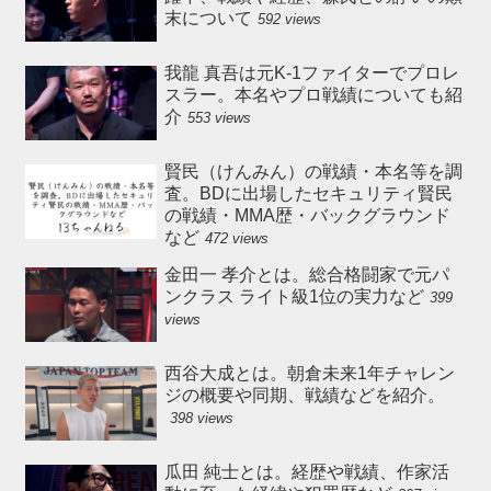
末について
592 views
我龍 真吾は元K-1ファイターでプロレ
スラー。本名やプロ戦績についても紹
介
553 views
賢民（けんみん）の戦績・本名等を調
査。BDに出場したセキュリティ賢民
の戦績・MMA歴・バックグラウンド
など
472 views
金田一 孝介とは。総合格闘家で元パ
ンクラス ライト級1位の実力など
399
views
西谷大成とは。朝倉未来1年チャレン
ジの概要や同期、戦績などを紹介。
398 views
瓜田 純士とは。経歴や戦績、作家活