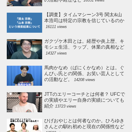
16531 views
【調査】タイムマシーン3号 関太&山
本浩司は特定の宗教を信じているのか
16111 views
ガクヅケ木田とは。経歴や炎上歴、キ
モシェ生活、ラップ、休業の真相など
14327 views
馬肉かなめ（ばにくかなめ）とは。ぐ
んぴぃ氏との関係、お笑い芸人として
の活動など。
14208 views
JTTのエリーコーチとは何者？ UFCで
の実績やエリー自身の実績についても
紹介
13723 views
ひげおやじとは何者なのか。ひろゆき
さんとの馴れ初めと現在の関係性など