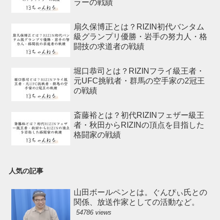
ラーの戦績
扇久保博正とは？RIZIN初代バンタム
級グランプリ優勝・岩手の努力人・格
闘技の求道者の戦績
堀口恭司とは？RIZINフライ級王者・
元UFC挑戦者・群馬の空手家の2冠王
の戦績
斎藤裕とは？初代RIZINフェザー級王
者・秋田からRIZINの頂点を目指した
格闘家の戦績
人気の記事
山田ボールペンとは。ぐんぴぃ氏との
関係、放送作家としての活動など。
54786 views