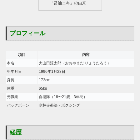
「醤油ニキ」の由来
プロフィール
項目
内容
本名
大山田涼太郎（おおやまだ りょうたろう）
生年月日
1996年1月23日
身長
173cm
体重
65kg
元職業
自衛隊（18〜21歳、3年間）
バックボーン
少林寺拳法・ボクシング
経歴