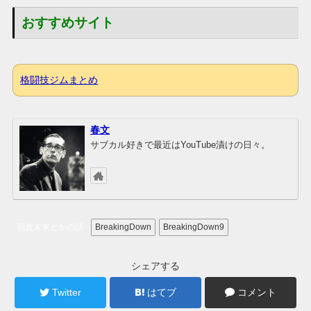
おすすめサイト
格闘技ジムまとめ
春文
サブカル好きで最近はYouTube漬けの日々。
朝倉未来とかの話
BreakingDown
BreakingDown9
シェアする
Twitter
はてブ
コメント