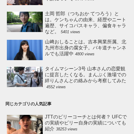
土岡 哲郎（つちおか てつろう）と
は。ケンちゃんの由来、経歴やニート
遍歴、サイコパスキャラ、偏食キャラ
など。
5401 views
山﨑おしることは。吉本興業所属、北
九州市出身の腐女子。バキ道チャンネ
ルでも活躍中
4800 views
タイムマシーン3号 山本さんの恋愛観
に提言したくなる。まんぷく激場での
絆りんさんとの絡みから考察してみた
4552 views
同じカテゴリの人気記事
JTTのビリーコーチとは何者？ UFCで
の実績やビリー自身の実績についても
紹介
38253 views