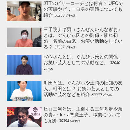
JTTのビリーコーチとは何者？ UFCで
の実績やビリー自身の実績についても
紹介
38253 views
三千院ナギ男（さんぜんいんなぎお）
とは。ぐんぴぃ氏との関係・馴れ初
め、名前の由来、お笑い活動をしてい
る？
37337 views
FANさんとは。ぐんぴぃ氏との関係、
お笑い芸人としての活動など。
32040
views
町田とは。ぐんぴぃや土岡の旧知の友
人、町田とは？ お笑い芸人としての
活動や芸名などを紹介
30920 views
ヒロ三河とは。主催する三河幕府や弟
の貴a・k・a悪魔王子、職業について
も紹介
30394 views