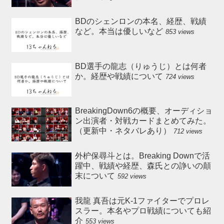
BDのシェンロンの本名、経歴、戦績
など。本当は優しいなど
853 views
BD選手の龍志（りゅうじ）とは何者
か。経歴や戦績について
724 views
BreakingDown6の概要、オーディショ
ン出演者・対戦カードまとめてみた。
（更新中・ネタバレあり）
712 views
外枦保尋斗とは。Breaking Downで活
躍中、戦績や経歴、森氏との諍いの顛
末について
592 views
我龍 真吾は元K-1ファイターでプロレ
スラー。本名やプロ戦績についても紹
介
553 views