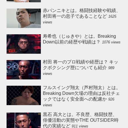
赤パンニキとは。格闘技経験や戦績、
村田将一の息子であることなど
1625
views
寿希也（じゅきや）とは。Breaking
Down以前の経歴や戦績は？
1076 views
村田 将一のプロ戦績や経歴は？ キッ
クボクシング歴についても紹介
989
views
フルスイング翔太（芦村翔太）とは。
Breaking Down欠場の理由は反社チェ
ックではなく安全面への配慮か
926
views
黒石 高大とは。不良歴、格闘技歴、
俳優活動の実態やTHE OUTSIDER時
代の実績など
911 views