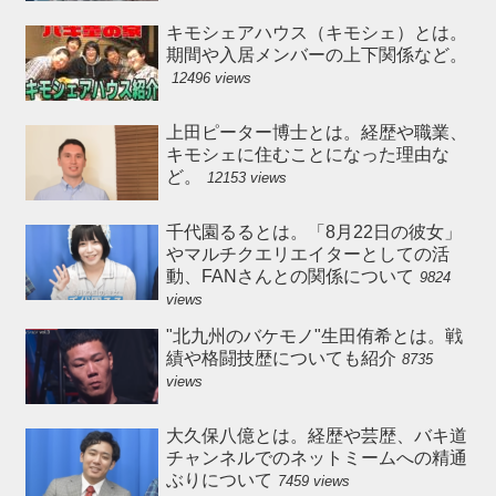
キモシェアハウス（キモシェ）とは。
期間や入居メンバーの上下関係など。
12496 views
上田ピーター博士とは。経歴や職業、
キモシェに住むことになった理由な
ど。
12153 views
千代園るるとは。「8月22日の彼女」
やマルチクエリエイターとしての活
動、FANさんとの関係について
9824
views
"北九州のバケモノ"生田侑希とは。戦
績や格闘技歴についても紹介
8735
views
大久保八億とは。経歴や芸歴、バキ道
チャンネルでのネットミームへの精通
ぶりについて
7459 views