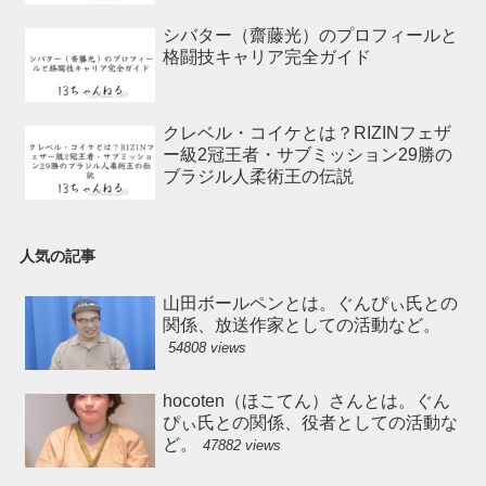
シバター（齋藤光）のプロフィールと
格闘技キャリア完全ガイド
クレベル・コイケとは？RIZINフェザ
ー級2冠王者・サブミッション29勝の
ブラジル人柔術王の伝説
人気の記事
山田ボールペンとは。ぐんぴぃ氏との
関係、放送作家としての活動など。
54808 views
hocoten（ほこてん）さんとは。ぐん
ぴぃ氏との関係、役者としての活動な
ど。
47882 views