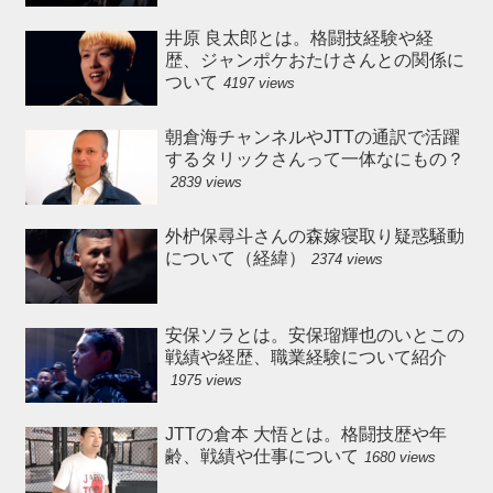
井原 良太郎とは。格闘技経験や経
歴、ジャンポケおたけさんとの関係に
ついて
4197 views
朝倉海チャンネルやJTTの通訳で活躍
するタリックさんって一体なにもの？
2839 views
外枦保尋斗さんの森嫁寝取り疑惑騒動
について（経緯）
2374 views
安保ソラとは。安保瑠輝也のいとこの
戦績や経歴、職業経験について紹介
1975 views
JTTの倉本 大悟とは。格闘技歴や年
齢、戦績や仕事について
1680 views