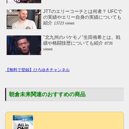
JTTのエリーコーチとは何者？ UFCで
の実績やエリー自身の実績についても
紹介
13723 views
"北九州のバケモノ"生田侑希とは。戦
績や格闘技歴についても紹介
8735
views
【無料で登録】ひろゆきチャンネル
朝倉未来関連のおすすめの商品