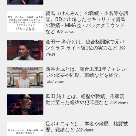
賢民（けんみん）の戦績・本名等を調
査。BDに出場したセキュリティ賢民
の戦績・MMA歴・バックグラウンド
など
472 views
金田一 孝介とは。総合格闘家で元パ
ンクラス ライト級1位の実力など
399
views
西谷大成とは。朝倉未来1年チャレン
ジの概要や同期、戦績などを紹介。
398 views
瓜田 純士とは。経歴や戦績、作家活
動に至った経緯や犯罪歴など
298 views
足ポキニキとは。本名や経歴、格闘技
歴、戦績など
282 views