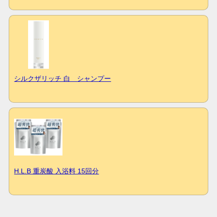
シルクザリッチ 白 シャンプー
H.L.B 重炭酸 入浴料 15回分