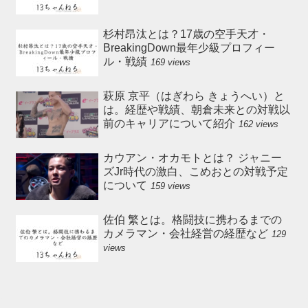
杉村昂汰とは？17歳の空手天才・
BreakingDown最年少級プロフィー
ル・戦績
169 views
萩原 京平（はぎわら きょうへい）と
は。経歴や戦績、朝倉未来との対戦以
前のキャリアについて紹介
162 views
カウアン・オカモトとは？ ジャニー
ズJr時代の激白、こめおとの対戦予定
について
159 views
佐伯 繁とは。格闘技に携わるまでの
カメラマン・会社経営の経歴など
129
views