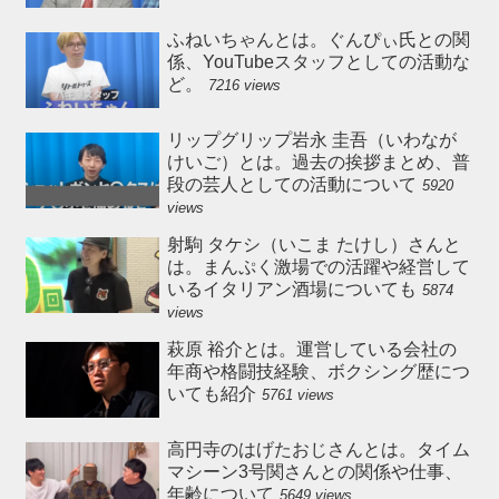
ふねいちゃんとは。ぐんぴぃ氏との関
係、YouTubeスタッフとしての活動な
ど。
7216 views
リップグリップ岩永 圭吾（いわなが
けいご）とは。過去の挨拶まとめ、普
段の芸人としての活動について
5920
views
射駒 タケシ（いこま たけし）さんと
は。まんぷく激場での活躍や経営して
いるイタリアン酒場についても
5874
views
萩原 裕介とは。運営している会社の
年商や格闘技経験、ボクシング歴につ
いても紹介
5761 views
高円寺のはげたおじさんとは。タイム
マシーン3号関さんとの関係や仕事、
年齢について
5649 views