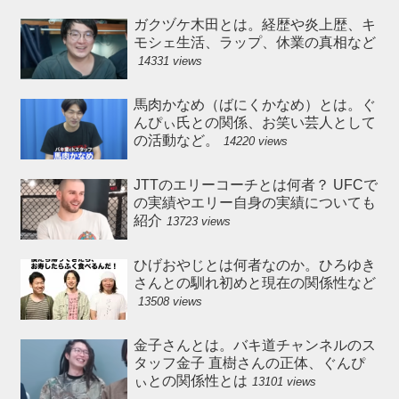
ガクヅケ木田とは。経歴や炎上歴、キ
モシェ生活、ラップ、休業の真相など
14331 views
馬肉かなめ（ばにくかなめ）とは。ぐ
んぴぃ氏との関係、お笑い芸人として
の活動など。
14220 views
JTTのエリーコーチとは何者？ UFCで
の実績やエリー自身の実績についても
紹介
13723 views
ひげおやじとは何者なのか。ひろゆき
さんとの馴れ初めと現在の関係性など
13508 views
金子さんとは。バキ道チャンネルのス
タッフ金子 直樹さんの正体、ぐんぴ
ぃとの関係性とは
13101 views