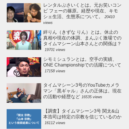
レンタルぶさいくとは。元お笑いコン
ビ フェーの篠原。経歴や現在、キモ
シェ生活、生態系について。
20410
views
絆りん（きずな りん）とは。休止の
真相や現在の体調、まんぷく激場での
タイムマシーン山本さんとの関係は？
19701 views
シモミシュランとは。空手の実績、
ONE Championshipでの活躍について
17158 views
タイムマシーン3号のYouTubeカメラ
マン「黒ギャル」さんの正体は。現在
の活動や経歴など
16535 views
【調査】タイムマシーン3号 関太&山
本浩司は特定の宗教を信じているのか
16112 views