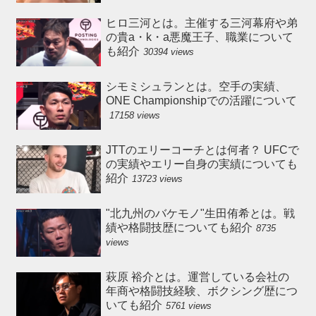
ヒロ三河とは。主催する三河幕府や弟
の貴a・k・a悪魔王子、職業について
も紹介
30394 views
シモミシュランとは。空手の実績、
ONE Championshipでの活躍について
17158 views
JTTのエリーコーチとは何者？ UFCで
の実績やエリー自身の実績についても
紹介
13723 views
"北九州のバケモノ"生田侑希とは。戦
績や格闘技歴についても紹介
8735
views
萩原 裕介とは。運営している会社の
年商や格闘技経験、ボクシング歴につ
いても紹介
5761 views