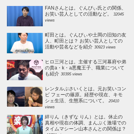
FANさんとは。ぐんぴぃ氏との関係、
お笑い芸人としての活動など。
32045
views
町田とは。ぐんぴぃや土岡の旧知の友
人、町田とは？ お笑い芸人としての
活動や芸名などを紹介
30923 views
ヒロ三河とは。主催する三河幕府や弟
の貴a・k・a悪魔王子、職業について
も紹介
30395 views
レンタルぶさいくとは。元お笑いコン
ビ フェーの篠原。経歴や現在、キモ
シェ生活、生態系について。
20410
views
絆りん（きずな りん）とは。休止の
真相や現在の体調、まんぷく激場での
タイムマシーン山本さんとの関係は？