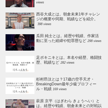
views
西谷大成とは。朝倉未来1年チャレン
ジの概要や同期、戦績などを紹介。
398 views
瓜田 純士とは。経歴や戦績、作家活
動に至った経緯や犯罪歴など
298 views
足ポキニキとは。本名や経歴、格闘技
歴、戦績など
282 views
杉村昂汰とは？17歳の空手天才・
BreakingDown最年少級プロフィー
ル・戦績
169 views
萩原 京平（はぎわら きょうへい）と
は。経歴や戦績、朝倉未来との対戦以