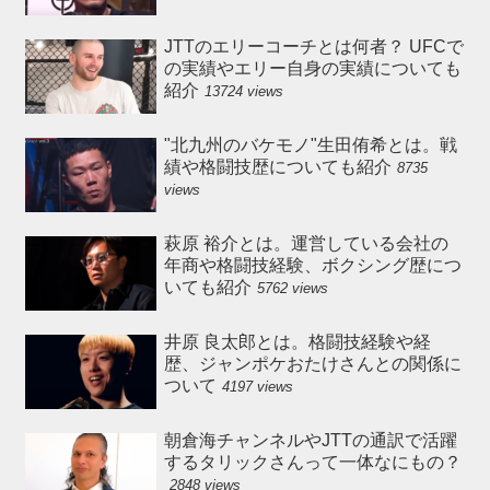
JTTのエリーコーチとは何者？ UFCで
の実績やエリー自身の実績についても
紹介
13724 views
"北九州のバケモノ"生田侑希とは。戦
績や格闘技歴についても紹介
8735
views
萩原 裕介とは。運営している会社の
年商や格闘技経験、ボクシング歴につ
いても紹介
5762 views
井原 良太郎とは。格闘技経験や経
歴、ジャンポケおたけさんとの関係に
ついて
4197 views
朝倉海チャンネルやJTTの通訳で活躍
するタリックさんって一体なにもの？
2848 views