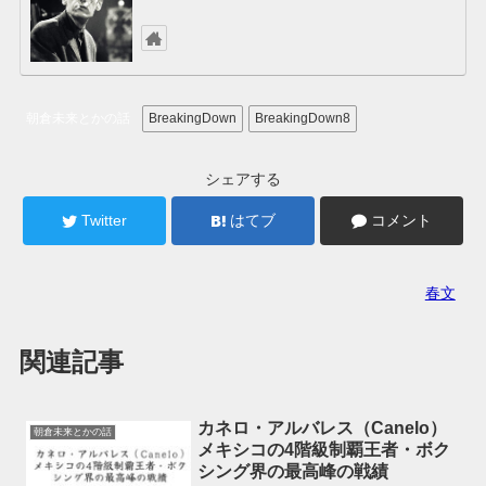
朝倉未来とかの話
BreakingDown
BreakingDown8
シェアする
Twitter
はてブ
コメント
春文
関連記事
カネロ・アルバレス（Canelo）
朝倉未来とかの話
メキシコの4階級制覇王者・ボク
シング界の最高峰の戦績