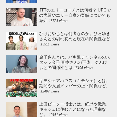
JTTのエリーコーチとは何者？ UFCで
の実績やエリー自身の実績についても
紹介
13724 views
ひげおやじとは何者なのか。ひろゆき
さんとの馴れ初めと現在の関係性など
13511 views
金子さんとは。バキ道チャンネルのス
タッフ金子 直樹さんの正体、ぐんぴ
ぃとの関係性とは
13105 views
キモシェアハウス（キモシェ）とは。
期間や入居メンバーの上下関係など。
12497 views
上田ピーター博士とは。経歴や職業、
キモシェに住むことになった理由な
ど。
12161 views