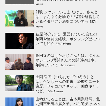
views
射駒 タケシ（いこま たけし）さんと
は。まんぷく激場での活躍や経営して
いるイタリアン酒場についても
5874
views
萩原 裕介とは。運営している会社の
年商や格闘技経験、ボクシング歴につ
いても紹介
5762 views
高円寺のはげたおじさんとは。タイム
マシーン3号関さんとの関係や仕事、
年齢について
5653 views
土岡 哲郎（つちおか てつろう）と
は。ケンちゃんの由来、経歴やニート
遍歴、サイコパスキャラ、偏食キャラ
など。
5403 views
山﨑おしることは。吉本興業所属、北
九州市出身の腐女子。バキ道チャンネ