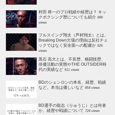
村田 将一のプロ戦績や経歴は？ キッ
クボクシング歴についても紹介
989
views
フルスイング翔太（芦村翔太）とは。
Breaking Down欠場の理由は反社チェ
ックではなく安全面への配慮か
926
views
黒石 高大とは。不良歴、格闘技歴、
俳優活動の実態やTHE OUTSIDER時
代の実績など
911 views
BDのシェンロンの本名、経歴、戦績
など。本当は優しいなど
854 views
BD選手の龍志（りゅうじ）とは何者
か。経歴や戦績について
724 views