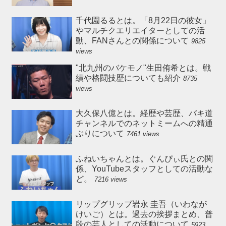
千代園るるとは。「8月22日の彼女」
やマルチクエリエイターとしての活
動、FANさんとの関係について
9825
views
"北九州のバケモノ"生田侑希とは。戦
績や格闘技歴についても紹介
8735
views
大久保八億とは。経歴や芸歴、バキ道
チャンネルでのネットミームへの精通
ぶりについて
7461 views
ふねいちゃんとは。ぐんぴぃ氏との関
係、YouTubeスタッフとしての活動な
ど。
7216 views
リップグリップ岩永 圭吾（いわなが
けいご）とは。過去の挨拶まとめ、普
段の芸人としての活動について
5923