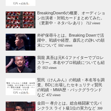
BreakingDown6の概要、オーディショ
ン出演者・対戦カードまとめてみた。
（更新中・ネタバレあり）
712 views
外枦保尋斗とは。Breaking Downで活
躍中、戦績や経歴、森氏との諍いの顛
末について
592 views
我龍 真吾は元K-1ファイターでプロレ
スラー。本名やプロ戦績についても紹
介
553 views
賢民（けんみん）の戦績・本名等を調
査。BDに出場したセキュリティ賢民
の戦績・MMA歴・バックグラウンド
など
472 views
金田一 孝介とは。総合格闘家で元パ
ンクラス ライト級1位の実力など
399