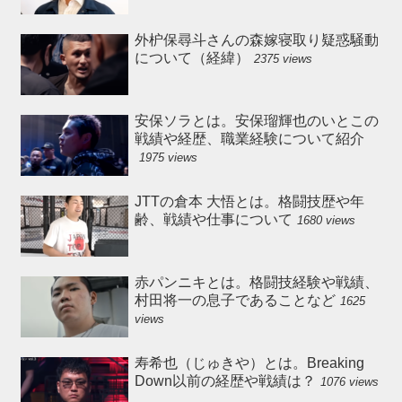
外枦保尋斗さんの森嫁寝取り疑惑騒動
について（経緯）
2375 views
安保ソラとは。安保瑠輝也のいとこの
戦績や経歴、職業経験について紹介
1975 views
JTTの倉本 大悟とは。格闘技歴や年
齢、戦績や仕事について
1680 views
赤パンニキとは。格闘技経験や戦績、
村田将一の息子であることなど
1625
views
寿希也（じゅきや）とは。Breaking
Down以前の経歴や戦績は？
1076 views