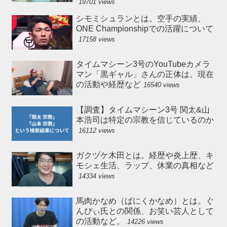
19701 views
シモミシュランとは。空手の実績、
ONE Championshipでの活躍について
17158 views
タイムマシーン3号のYouTubeカメラ
マン「黒ギャル」さんの正体は。現在
の活動や経歴など
16540 views
【調査】タイムマシーン3号 関太&山
本浩司は特定の宗教を信じているのか
16112 views
ガクヅケ木田とは。経歴や炎上歴、キ
モシェ生活、ラップ、休業の真相など
14334 views
馬肉かなめ（ばにくかなめ）とは。ぐ
んぴぃ氏との関係、お笑い芸人として
の活動など。
14226 views