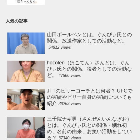
人気の記事
山田ボールペンとは。ぐんぴぃ氏との
関係、放送作家としての活動など。
54812 views
hocoten（ほこてん）さんとは。ぐん
ぴぃ氏との関係、役者としての活動な
ど。
47886 views
JTTのビリーコーチとは何者？ UFCで
の実績やビリー自身の実績についても
紹介
38253 views
三千院ナギ男（さんぜんいんなぎお）
とは。ぐんぴぃ氏との関係・馴れ初
め、名前の由来、お笑い活動をしてい
る？
37340 views