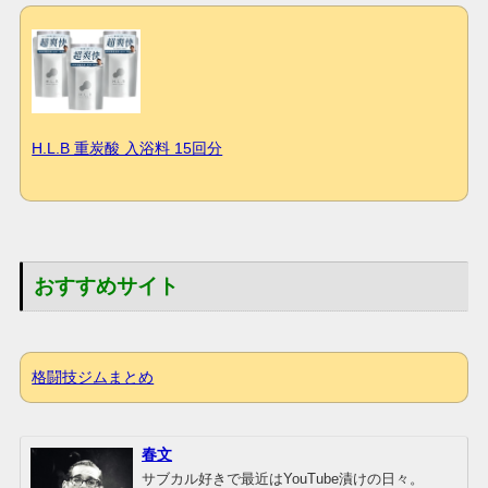
H.L.B 重炭酸 入浴料 15回分
おすすめサイト
格闘技ジムまとめ
春文
サブカル好きで最近はYouTube漬けの日々。