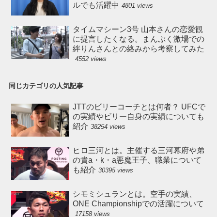
ルでも活躍中
4801 views
タイムマシーン3号 山本さんの恋愛観
に提言したくなる。まんぷく激場での
絆りんさんとの絡みから考察してみた
4552 views
同じカテゴリの人気記事
JTTのビリーコーチとは何者？ UFCで
の実績やビリー自身の実績についても
紹介
38254 views
ヒロ三河とは。主催する三河幕府や弟
の貴a・k・a悪魔王子、職業について
も紹介
30395 views
シモミシュランとは。空手の実績、
ONE Championshipでの活躍について
17158 views