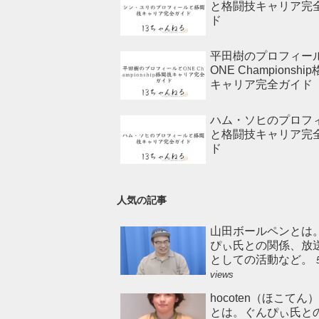
と格闘技キャリア完
ド
平田樹のプロフィー
ONE Championshi
キャリア完全ガイド
ハム・ソヒのプロフ
と格闘技キャリア完
ド
人気の記事
山田ボールペンとは
ぴぃ氏との関係、放
としての活動など。
views
hocoten（ほこてん
とは。ぐんぴぃ氏と