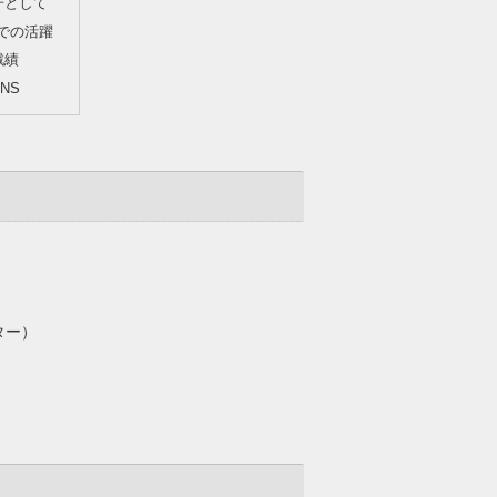
子として
wnでの活躍
戦績
NS
ター）