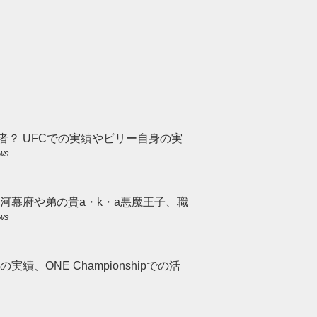
者？ UFCでの実績やビリー自身の実
ews
河幕府や弟の貴a・k・a悪魔王子、職
ews
績、ONE Championshipでの活