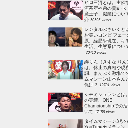
ヒロ三河とは。主催
河幕府や弟の貴a・k
魔王子、職業につい
介
30395 views
レンタルぶさいくと
お笑いコンビ フェー
原。経歴や現在、キ
生活、生態系につい
20410 views
絆りん（きずな りん
は。休止の真相や現
調、まんぷく激場で
ムマシーン山本さん
係は？
19701 views
シモミシュランとは
の実績、ONE
Championshipで
いて
17158 views
タイムマシーン3号の
YouTubeカメラマ