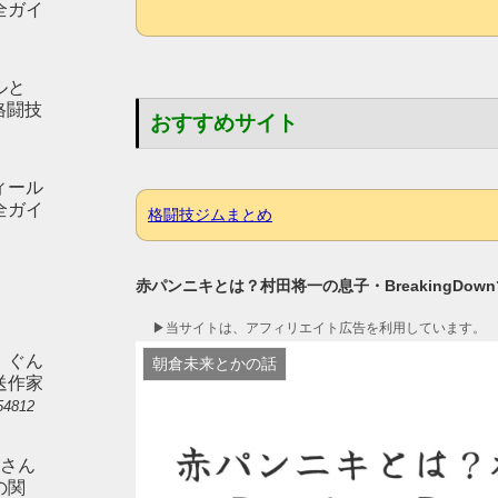
全ガイ
ルと
p格闘技
おすすめサイト
ィール
全ガイ
格闘技ジムまとめ
赤パンニキとは？村田将一の息子・BreakingDo
▶︎当サイトは、アフィリエイト広告を利用しています。
。ぐん
朝倉未来とかの話
送作家
54812
）さん
の関