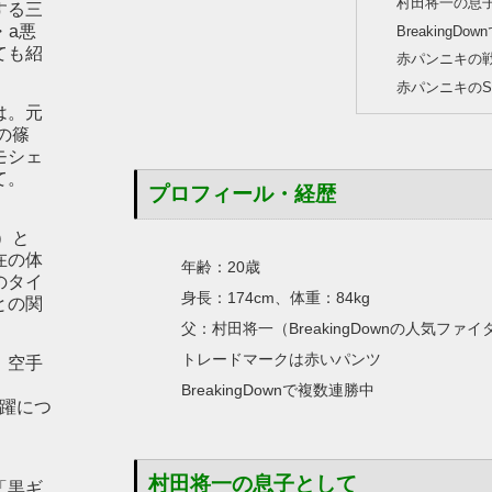
村田将一の息
する三
・a悪
BreakingDo
ても紹
赤パンニキの
赤パンニキのS
は。元
の篠
モシェ
て。
プロフィール・経歴
）と
在の体
年齢：20歳
のタイ
身長：174cm、体重：84kg
との関
父：村田将一（BreakingDownの人気ファイ
トレードマークは赤いパンツ
。空手
BreakingDownで複数連勝中
の活躍につ
村田将一の息子として
ン「黒ギ