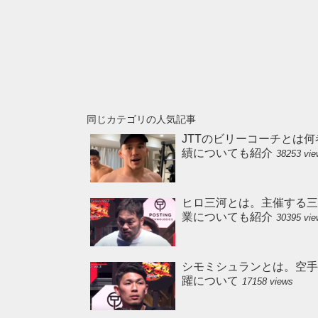
同じカテゴリの人気記事
JTTのビリーコーチとは何
績についても紹介
38253 vi
ヒロ三河とは。主催する三
業についても紹介
30395 vi
シモミシュランとは。空手の実
躍について
17158 views