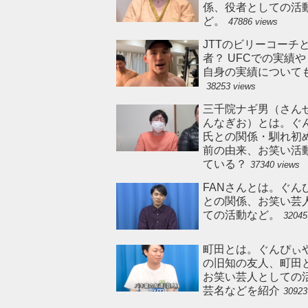
係、役者としての活
ど。
47886 views
JTTのビリーコーチ
者？ UFCでの実績
自身の実績について
38253 views
三千院ナギ男（さん
んなぎお）とは。ぐ
氏との関係・馴れ初
前の由来、お笑い活
ている？
37340 views
FANさんとは。ぐん
との関係、お笑い芸
ての活動など。
32045
町田とは。ぐんぴぃ
の旧知の友人、町田
お笑い芸人としての
芸名などを紹介
30923