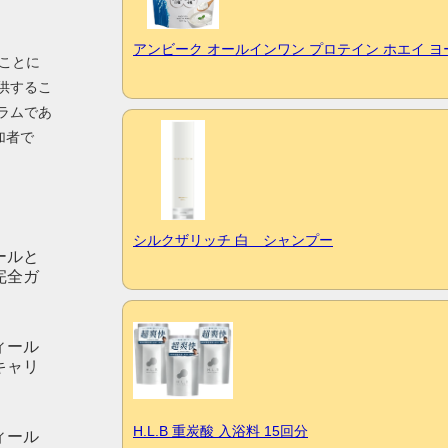
アンビーク オールインワン プロテイン ホエイ 
ることに
供するこ
ラムであ
加者で
シルクザリッチ 白 シャンプー
ールと
完全ガ
ィール
キャリ
H.L.B 重炭酸 入浴料 15回分
ィール