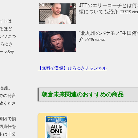
JTTのエリーコーチとは何
績についても紹介
13723 vi
イトは
えるほど
"北九州のバケモノ"生田
ンツにつ
介
8735 views
ひろゆき
ーン3号
【無料で登録】ひろゆきチャンネル
V番組、
朝倉未来関連のおすすめの商品
での発言
赦くださ
原因で損
切責任を
トは非公