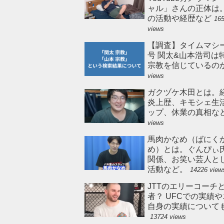
ャル」さんの正体は
の活動や経歴など
16
views
【調査】タイムマシ
号 関太&山本浩司は
宗教を信じているの
views
ガクヅケ木田とは。
炎上歴、キモシェ生
ップ、休業の真相な
views
馬肉かなめ（ばにく
め）とは。ぐんぴぃ
関係、お笑い芸人と
活動など。
14226 view
JTTのエリーコーチ
者？ UFCでの実績
自身の実績について
13724 views