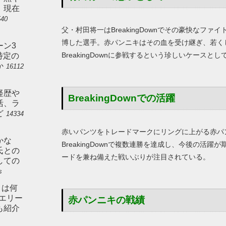
。現在
540
父・村田将一はBreakingDownでその豪快なフ
博した選手。赤パンニキはその血を受け継ぎ、若くしてB
ーン3
BreakingDownに参戦するという珍しいケースと
特定の
か
16112
経歴や
BreakingDownでの活躍
活、ラ
ど
14334
赤いパンツをトレードマークにリングに上がる赤パ
かな
BreakingDownで複数連勝を達成し、今後の活
氏との
ードを兼ね備えた戦いぶりが注目されている。
しての
s
とは何
やエリー
赤パンニキの戦績
も紹介