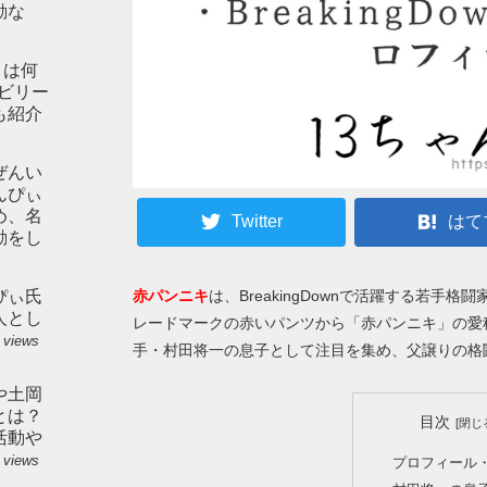
動な
とは何
やビリー
も紹介
ぜんい
んぴぃ
め、名
Twitter
はて
動をし
赤パンニキ
は、BreakingDownで活躍する若手格闘
ぴぃ氏
人とし
レードマークの赤いパンツから「赤パンニキ」の愛称がつ
 views
手・村田将一の息子として注目を集め、父譲りの格闘セン
や土岡
とは？
目次
活動や
 views
プロフィール