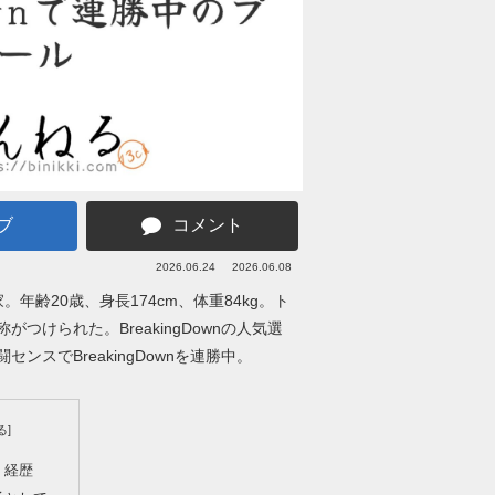
ブ
コメント
2026.06.24
2026.06.08
家。年齢20歳、身長174cm、体重84kg。ト
けられた。BreakingDownの人気選
スでBreakingDownを連勝中。
・経歴