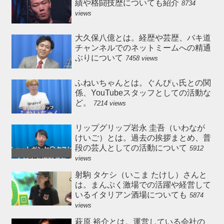
績や格闘技歴についても紹介
8734
views
大久保八億とは。経歴や芸歴、バキ道
チャンネルでのネットミームへの精通
ぶりについて
7458 views
ふねいちゃんとは。ぐんぴぃ氏との関
係、YouTubeスタッフとしての活動な
ど。
7214 views
リップグリップ岩永 圭吾（いわなが
けいご）とは。過去の挨拶まとめ、普
段の芸人としての活動について
5912
views
射駒 タケシ（いこま たけし）さんと
は。まんぷく激場での活躍や経営して
いるイタリアン酒場についても
5874
views
萩原 裕介とは。運営している会社の