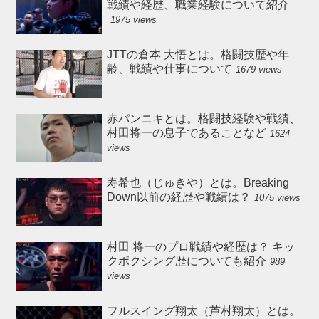
戦績や経歴、職業経験について紹介
1975 views
JTTの倉本 大悟とは。格闘技歴や年
齢、戦績や仕事について
1679 views
赤パンニキとは。格闘技経験や戦績、
村田将一の息子であることなど
1624
views
寿希也（じゅきや）とは。Breaking
Down以前の経歴や戦績は？
1075 views
村田 将一のプロ戦績や経歴は？ キッ
クボクシング歴についても紹介
989
views
フルスイング翔太（芦村翔太）とは。