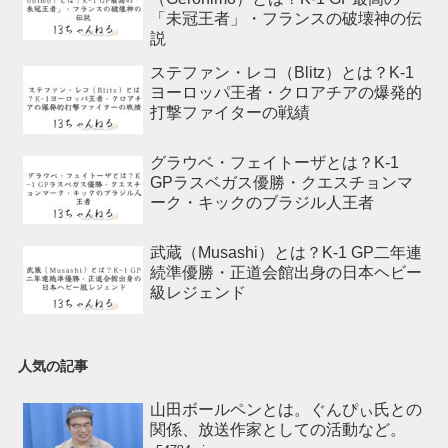
「未冠王者」・フランスの破壊神の伝
説
ステファン・レコ（Blitz）とは？K-1
ヨーロッパ王者・クロアチアの爆発的
打撃ファイターの戦績
グラウベ・フェイトーザとは？K-1
GPラスベガス優勝・クエスチョンマ
ーク・キックのブラジル人王者
武蔵（Musashi）とは？K-1 GP二年連
続準優勝・正道会館出身の日本ヘビー
級レジェンド
人気の記事
山田ボールペンとは。ぐんぴぃ氏との
関係、放送作家としての活動など。