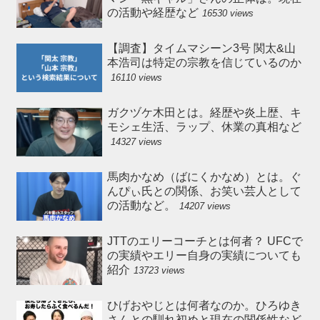
の活動や経歴など
16530 views
【調査】タイムマシーン3号 関太&山
本浩司は特定の宗教を信じているのか
16110 views
ガクヅケ木田とは。経歴や炎上歴、キ
モシェ生活、ラップ、休業の真相など
14327 views
馬肉かなめ（ばにくかなめ）とは。ぐ
んぴぃ氏との関係、お笑い芸人として
の活動など。
14207 views
JTTのエリーコーチとは何者？ UFCで
の実績やエリー自身の実績についても
紹介
13723 views
ひげおやじとは何者なのか。ひろゆき
さんとの馴れ初めと現在の関係性など