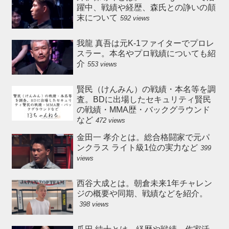
躍中、戦績や経歴、森氏との諍いの顛
末について
592 views
我龍 真吾は元K-1ファイターでプロレ
スラー。本名やプロ戦績についても紹
介
553 views
賢民（けんみん）の戦績・本名等を調
査。BDに出場したセキュリティ賢民
の戦績・MMA歴・バックグラウンド
など
472 views
金田一 孝介とは。総合格闘家で元パ
ンクラス ライト級1位の実力など
399
views
西谷大成とは。朝倉未来1年チャレン
ジの概要や同期、戦績などを紹介。
398 views