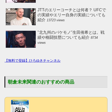
JTTのエリーコーチとは何者？ UFCで
の実績やエリー自身の実績についても
紹介
13723 views
"北九州のバケモノ"生田侑希とは。戦
績や格闘技歴についても紹介
8734
views
【無料で登録】ひろゆきチャンネル
朝倉未来関連のおすすめの商品