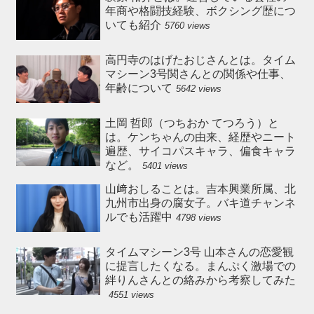
年商や格闘技経験、ボクシング歴につ
いても紹介
5760 views
高円寺のはげたおじさんとは。タイム
マシーン3号関さんとの関係や仕事、
年齢について
5642 views
土岡 哲郎（つちおか てつろう）と
は。ケンちゃんの由来、経歴やニート
遍歴、サイコパスキャラ、偏食キャラ
など。
5401 views
山﨑おしることは。吉本興業所属、北
九州市出身の腐女子。バキ道チャンネ
ルでも活躍中
4798 views
タイムマシーン3号 山本さんの恋愛観
に提言したくなる。まんぷく激場での
絆りんさんとの絡みから考察してみた
4551 views