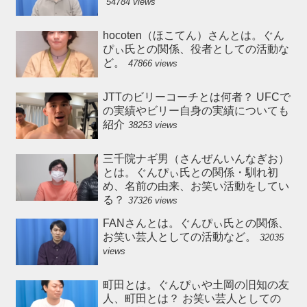
54784 views
hocoten（ほこてん）さんとは。ぐん
ぴぃ氏との関係、役者としての活動な
ど。
47866 views
JTTのビリーコーチとは何者？ UFCで
の実績やビリー自身の実績についても
紹介
38253 views
三千院ナギ男（さんぜんいんなぎお）
とは。ぐんぴぃ氏との関係・馴れ初
め、名前の由来、お笑い活動をしてい
る？
37326 views
FANさんとは。ぐんぴぃ氏との関係、
お笑い芸人としての活動など。
32035
views
町田とは。ぐんぴぃや土岡の旧知の友
人、町田とは？ お笑い芸人としての