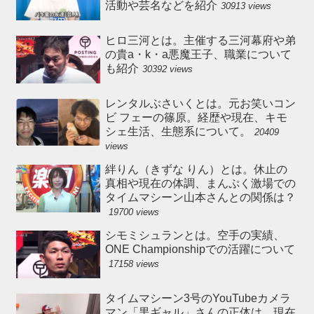
活動や芸名などを紹介
30913 views
ヒロ三河とは。主催する三河幕府や弟
の貴a・k・a悪魔王子、職業について
も紹介
30392 views
レンタルぶさいくとは。元お笑いコン
ビ フェーの篠原。経歴や現在、キモ
シェ生活、生態系について。
20409
views
絆りん（きずな りん）とは。休止の
真相や現在の体調、まんぷく激場での
タイムマシーン山本さんとの関係は？
19700 views
シモミシュランとは。空手の実績、
ONE Championshipでの活躍について
17158 views
タイムマシーン3号のYouTubeカメラ
マン「黒ギャル」さんの正体は。現在