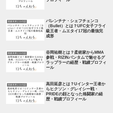
バレンチナ・シェフチェンコ
朝倉未来とかの話
（Bullet）とは？UFC女子フライ
級王者・ムエタイ17冠の最強完
成形
谷岡祐樹とは？柔術家からMMA
朝倉未来とかの話
参戦・RIZINバンタムで魅せるグ
ラップラーの経歴・戦績プロフィ
ール
高田延彦とは？Uインター王者か
朝倉未来とかの話
らヒクソン・グレイシー戦・
PRIDEの顔となった格闘家の経
歴・戦績プロフィール