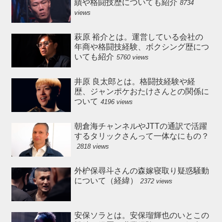
績や格闘技歴についても紹介
8734
views
萩原 裕介とは。運営している会社の
年商や格闘技経験、ボクシング歴につ
いても紹介
5760 views
井原 良太郎とは。格闘技経験や経
歴、ジャンポケおたけさんとの関係に
ついて
4196 views
朝倉海チャンネルやJTTの通訳で活躍
するタリックさんって一体なにもの？
2818 views
外枦保尋斗さんの森嫁寝取り疑惑騒動
について（経緯）
2372 views
安保ソラとは。安保瑠輝也のいとこの