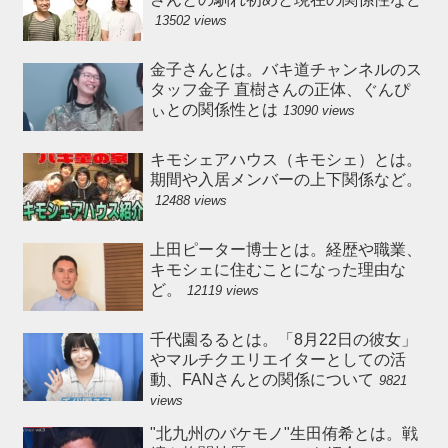
13502 views
金子さんとは。バキ道チャンネルのス
タッフ金子 直樹さんの正体、ぐんぴ
ぃとの関係性とは
13090 views
キモシェアハウス（キモシェ）とは。
期間や入居メンバーの上下関係など。
12488 views
上田ピーター博士とは。経歴や職業、
キモシェに住むことになった理由な
ど。
12119 views
千代園るるとは。「8月22日の彼女」
やマルチクエリエイターとしての活
動、FANさんとの関係について
9821
views
"北九州のバケモノ"生田侑希とは。戦