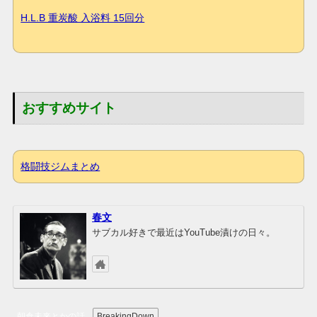
H.L.B 重炭酸 入浴料 15回分
おすすめサイト
格闘技ジムまとめ
春文
サブカル好きで最近はYouTube漬けの日々。
朝倉未来とかの話
BreakingDown