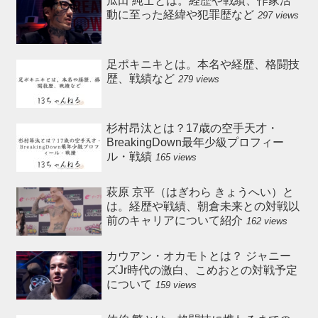
瓜田 純士とは。経歴や戦績、作家活
動に至った経緯や犯罪歴など
297 views
足ポキニキとは。本名や経歴、格闘技
歴、戦績など
279 views
杉村昂汰とは？17歳の空手天才・
BreakingDown最年少級プロフィー
ル・戦績
165 views
萩原 京平（はぎわら きょうへい）と
は。経歴や戦績、朝倉未来との対戦以
前のキャリアについて紹介
162 views
カウアン・オカモトとは？ ジャニー
ズJr時代の激白、こめおとの対戦予定
について
159 views