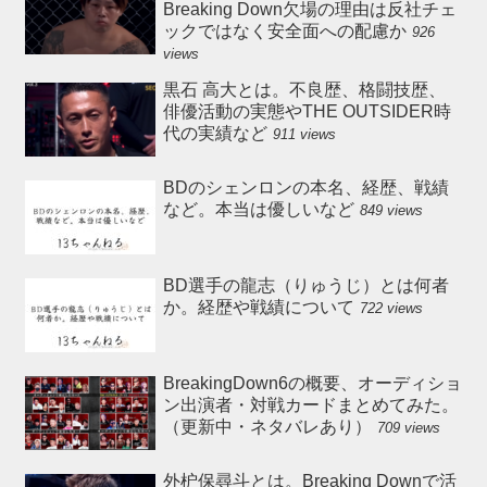
Breaking Down欠場の理由は反社チェ
ックではなく安全面への配慮か
926
views
黒石 高大とは。不良歴、格闘技歴、
俳優活動の実態やTHE OUTSIDER時
代の実績など
911 views
BDのシェンロンの本名、経歴、戦績
など。本当は優しいなど
849 views
BD選手の龍志（りゅうじ）とは何者
か。経歴や戦績について
722 views
BreakingDown6の概要、オーディショ
ン出演者・対戦カードまとめてみた。
（更新中・ネタバレあり）
709 views
外枦保尋斗とは。Breaking Downで活