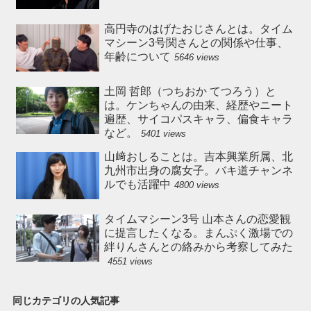
高円寺のはげたおじさんとは。タイム
マシーン3号関さんとの関係や仕事、
年齢について
5646 views
土岡 哲郎（つちおか てつろう）と
は。ケンちゃんの由来、経歴やニート
遍歴、サイコパスキャラ、偏食キャラ
など。
5401 views
山﨑おしることは。吉本興業所属、北
九州市出身の腐女子。バキ道チャンネ
ルでも活躍中
4800 views
タイムマシーン3号 山本さんの恋愛観
に提言したくなる。まんぷく激場での
絆りんさんとの絡みから考察してみた
4551 views
同じカテゴリの人気記事