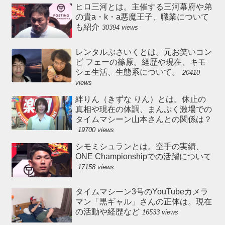
ヒロ三河とは。主催する三河幕府や弟
の貴a・k・a悪魔王子、職業について
も紹介
30394 views
レンタルぶさいくとは。元お笑いコン
ビ フェーの篠原。経歴や現在、キモ
シェ生活、生態系について。
20410
views
絆りん（きずな りん）とは。休止の
真相や現在の体調、まんぷく激場での
タイムマシーン山本さんとの関係は？
19700 views
シモミシュランとは。空手の実績、
ONE Championshipでの活躍について
17158 views
タイムマシーン3号のYouTubeカメラ
マン「黒ギャル」さんの正体は。現在
の活動や経歴など
16533 views