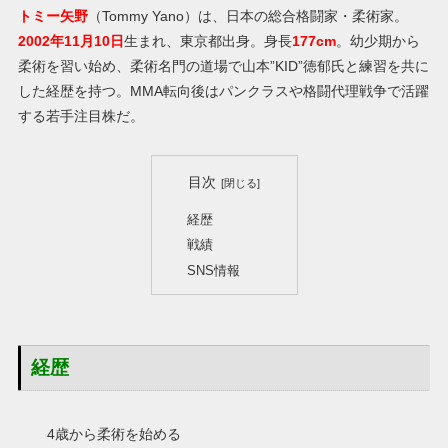
トミー矢野
（Tommy Yano）は、日本の総合格闘家・柔術家。
2002年11月10日
生まれ、東京都出身。身長
177cm
。幼少期から
柔術を習い始め、柔術名門の道場で山本”KID”徳郁氏と練習を共に
した経歴を持つ。MMA転向後はパンクラスや格闘代理戦争で活躍
する若手注目株だ。
目次
経歴
戦績
SNS情報
経歴
4歳から柔術を始める