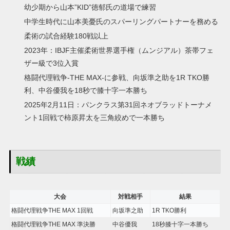
幼少期から山本”KID”徳郁氏の道場で練習
中学生時代に山本美憂氏のスパーリングパートナーを務める
柔術の試合経験180戦以上
2023年：IBJF主催柔術世界選手権（ムンジアル）茶帯フェ
ザー級で3位入賞
格闘代理戦争-THE MAX-に参戦、向坂準之助を1R TKO勝
利、中谷優我を18秒で膝十字一本勝ち
2025年2月11日：パンクラス第31回ネオブラッドトーナメ
ント1回戦で柿原昇太を三角絞めで一本勝ち
戦績
大会
対戦相手
結果
格闘代理戦争THE MAX 1回戦
向坂準之助
1R TKO勝利
格闘代理戦争THE MAX 準決勝
中谷優我
18秒膝十字一本勝ち