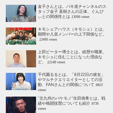
金子さんとは。バキ道チャンネルのス
タッフ金子 直樹さんの正体、ぐんぴ
ぃとの関係性とは
13099 views
キモシェアハウス（キモシェ）とは。
期間や入居メンバーの上下関係など。
12495 views
上田ピーター博士とは。経歴や職業、
キモシェに住むことになった理由な
ど。
12148 views
千代園るるとは。「8月22日の彼女」
やマルチクエリエイターとしての活
動、FANさんとの関係について
9823
views
"北九州のバケモノ"生田侑希とは。戦
績や格闘技歴についても紹介
8735
views