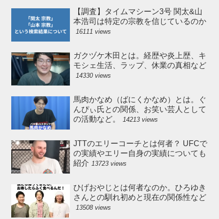
【調査】タイムマシーン3号 関太&山
本浩司は特定の宗教を信じているのか
16111 views
ガクヅケ木田とは。経歴や炎上歴、キ
モシェ生活、ラップ、休業の真相など
14330 views
馬肉かなめ（ばにくかなめ）とは。ぐ
んぴぃ氏との関係、お笑い芸人として
の活動など。
14213 views
JTTのエリーコーチとは何者？ UFCで
の実績やエリー自身の実績についても
紹介
13723 views
ひげおやじとは何者なのか。ひろゆき
さんとの馴れ初めと現在の関係性など
13508 views