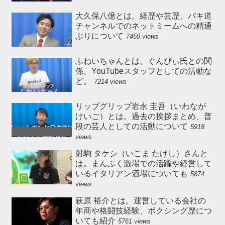
大久保八億とは。経歴や芸歴、バキ道
チャンネルでのネットミームへの精通
ぶりについて
7459 views
ふねいちゃんとは。ぐんぴぃ氏との関
係、YouTubeスタッフとしての活動な
ど。
7214 views
リップグリップ岩永 圭吾（いわなが
けいご）とは。過去の挨拶まとめ、普
段の芸人としての活動について
5918
views
射駒 タケシ（いこま たけし）さんと
は。まんぷく激場での活躍や経営して
いるイタリアン酒場についても
5874
views
萩原 裕介とは。運営している会社の
年商や格闘技経験、ボクシング歴につ
いても紹介
5761 views