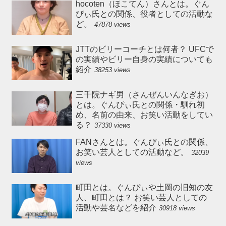
hocoten（ほこてん）さんとは。ぐん
ぴぃ氏との関係、役者としての活動な
ど。
47878 views
JTTのビリーコーチとは何者？ UFCで
の実績やビリー自身の実績についても
紹介
38253 views
三千院ナギ男（さんぜんいんなぎお）
とは。ぐんぴぃ氏との関係・馴れ初
め、名前の由来、お笑い活動をしてい
る？
37330 views
FANさんとは。ぐんぴぃ氏との関係、
お笑い芸人としての活動など。
32039
views
町田とは。ぐんぴぃや土岡の旧知の友
人、町田とは？ お笑い芸人としての
活動や芸名などを紹介
30918 views