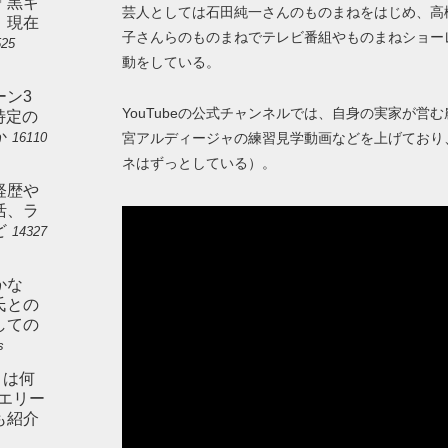
ン「黒ギ
芸人としては石田純一さんのものまねをはじめ、高橋
。現在
子さんらのものまねでテレビ番組やものまねショー
525
動をしている。
ーン3
YouTubeの公式チャンネルでは、自身の実家が
特定の
か
宮アルディージャの練習見学動画などを上げており
16110
ネはずっとしている）。
経歴や
活、ラ
ど
14327
かな
氏との
しての
s
とは何
やエリー
も紹介