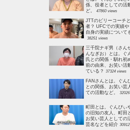
係、役者としての活
ど。
47860 views
JTTのビリーコーチ
者？ UFCでの実績
自身の実績について
38251 views
三千院ナギ男（さん
んなぎお）とは。ぐ
氏との関係・馴れ初
前の由来、お笑い活
ている？
37324 views
FANさんとは。ぐん
との関係、お笑い芸
ての活動など。
32026
町田とは。ぐんぴぃ
の旧知の友人、町田
お笑い芸人としての
芸名などを紹介
30912