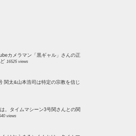
Tubeカメラマン「黒ギャル」さんの正
など
16525 views
号 関太&山本浩司は特定の宗教を信じ
は。タイムマシーン3号関さんとの関
640 views