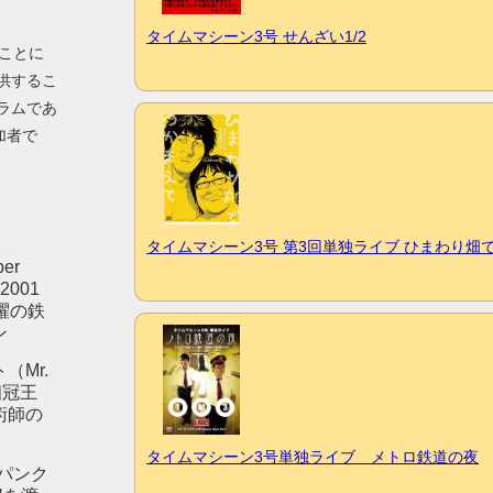
タイムマシーン3号 せんざい1/2
ることに
供するこ
ラムであ
加者で
タイムマシーン3号 第3回単独ライブ ひまわり畑
er
2001
躍の鉄
ン
（Mr.
1四冠王
術師の
タイムマシーン3号単独ライブ メトロ鉄道の夜
パンク