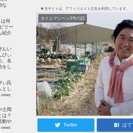
動な
▶︎当サイトは、アフィリエイト広告を利用しています。
タイムマシーン3号の話
とは何
やビリー
も紹介
ぜんい
んぴぃ
め、名
動をし
ぴぃ氏
人とし
 views
や土岡
とは？
活動や
Twitter
はて
 views