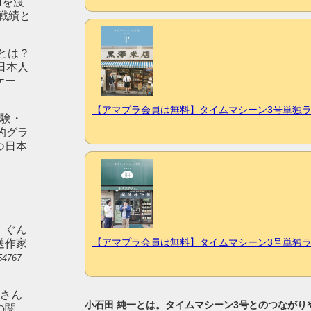
Nを渡
戦績と
）とは？
日本人
ケー
【アマプラ会員は無料】タイムマシーン3号単独ラ
経験・
的グラ
つ日本
。ぐん
【アマプラ会員は無料】タイムマシーン3号単独
送作家
54767
）さん
小石田 純一とは。タイムマシーン3号とのつながりや
の関