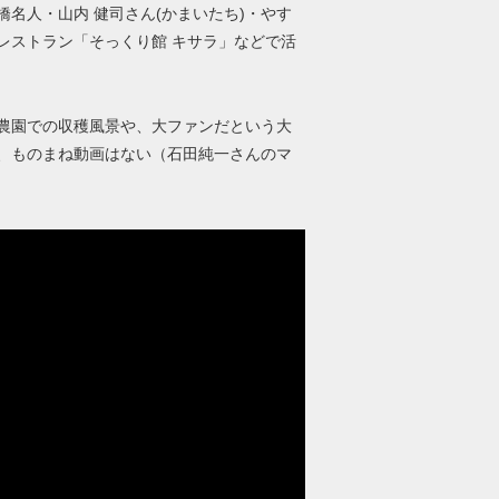
名人・山内 健司さん(かまいたち)・やす
レストラン「そっくり館 キサラ」などで活
営む農園での収穫風景や、大ファンだという大
、ものまね動画はない（石田純一さんのマ