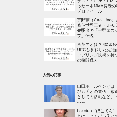
ラス・PRIDE・RIZI
った日本MMA長老の
プロフィール
宇野薫（Caol Uno
修斗世界王者・UFC
先駆者の「宇野エス
プ」伝説
所英男とは？7階級
UFCも参戦した先進
ップリング技術を持
の格闘職人
人気の記事
山田ボールペンとは
ぴぃ氏との関係、放
としての活動など。
views
hocoten（ほこてん
とは。ぐんぴぃ氏と