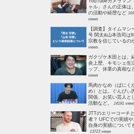
YouTubeカメラマ
ャル」さんの正体は
の活動や経歴など
16
views
【調査】タイムマシ
号 関太&山本浩司は
宗教を信じているの
views
ガクヅケ木田とは。
炎上歴、キモシェ生
ップ、休業の真相な
views
馬肉かなめ（ばにく
め）とは。ぐんぴぃ
関係、お笑い芸人と
活動など。
14191 view
JTTのエリーコーチ
者？ UFCでの実績
自身の実績について
13723 views