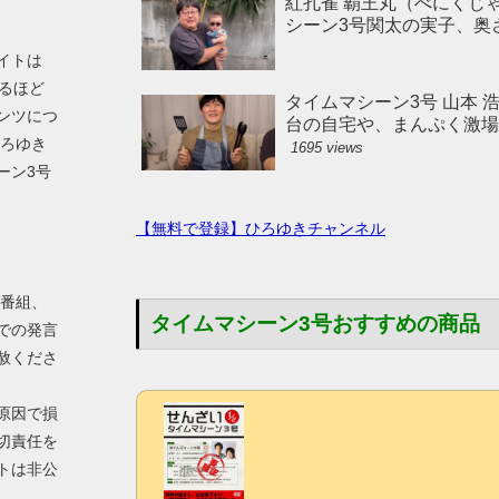
紅孔雀 覇王丸（べにくじ
シーン3号関太の実子、奥
イトは
えるほど
タイムマシーン3号 山本
ンツにつ
台の自宅や、まんぷく激
ひろゆき
1695 views
ーン3号
【無料で登録】ひろゆきチャンネル
V番組、
タイムマシーン3号おすすめの商品
での発言
赦くださ
原因で損
切責任を
トは非公