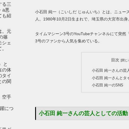
する三
・a悪
小石田 純一（こいしだ じゅんいち）とは、ニュー
ても紹
人。1980年10月2日生まれで、埼玉県の大宮市出身
は。元
タイムマシーン3号のYouTubeチャンネルにて突
の篠
3号のファンから人気を集めている。
モシェ
て。
目次
）と
在の体
小石田 純一さんの芸
のタイ
小石田 純一さんとタ
との関
小石田 純一のSNS
。空手
の活躍につ
小石田 純一さんの芸人としての活動