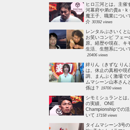
ヒロ三河とは。主催
河幕府や弟の貴a・k
魔王子、職業につい
介
30392 views
レンタルぶさいくと
お笑いコンビ フェー
原。経歴や現在、キ
生活、生態系につい
20406 views
絆りん（きずな りん
は。休止の真相や現
調、まんぷく激場で
ムマシーン山本さん
係は？
19700 views
シモミシュランとは
の実績、ONE
Championshipで
いて
17158 views
タイムマシーン3号の