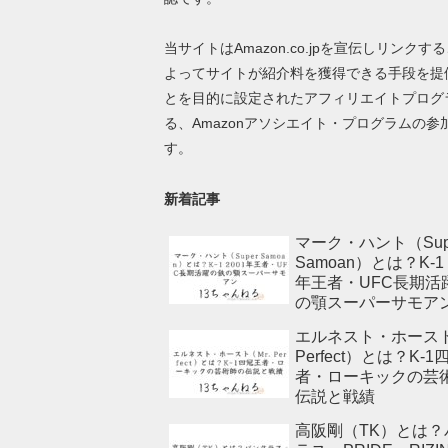
当サイトはAmazon.co.jpを宣伝しリンクす
よってサイトが紹介料を獲得できる手段を提
とを目的に設定されたアフィリエイトプログ
る、Amazonアソシエイト・プログラムの参
す。
新着記事
マーク・ハント（Sup
Samoan）とは？K-1 
年王者・UFC長期活
の顎スーパーサモア
エルネスト・ホースト
Perfect）とは？K-
者・ローキックの芸
伝説と戦績
高阪剛（TK）とは？