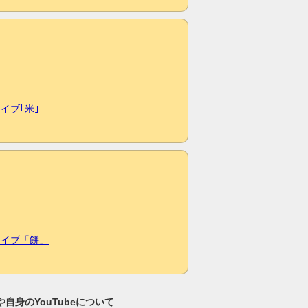
イブ｢米｣
ライブ「餅」
自身のYouTubeについて