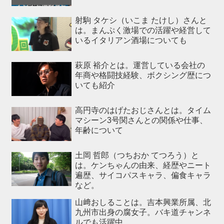
射駒 タケシ（いこま たけし）さんと
は。まんぷく激場での活躍や経営して
いるイタリアン酒場についても
萩原 裕介とは。運営している会社の
年商や格闘技経験、ボクシング歴につ
いても紹介
高円寺のはげたおじさんとは。タイム
マシーン3号関さんとの関係や仕事、
年齢について
土岡 哲郎（つちおか てつろう）と
は。ケンちゃんの由来、経歴やニート
遍歴、サイコパスキャラ、偏食キャラ
など。
山﨑おしることは。吉本興業所属、北
九州市出身の腐女子。バキ道チャンネ
ルでも活躍中