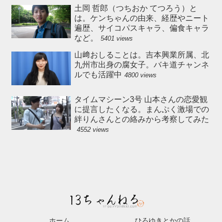
土岡 哲郎（つちおか てつろう）と
は。ケンちゃんの由来、経歴やニート
遍歴、サイコパスキャラ、偏食キャラ
など。
5401 views
山﨑おしることは。吉本興業所属、北
九州市出身の腐女子。バキ道チャンネ
ルでも活躍中
4800 views
タイムマシーン3号 山本さんの恋愛観
に提言したくなる。まんぷく激場での
絆りんさんとの絡みから考察してみた
4552 views
ホーム
ひろゆきとかの話