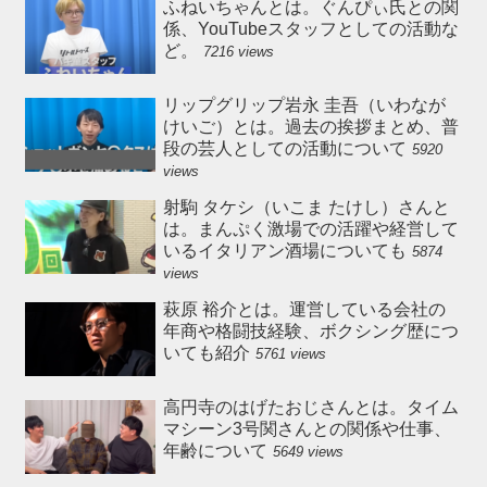
ふねいちゃんとは。ぐんぴぃ氏との関
係、YouTubeスタッフとしての活動な
ど。
7216 views
リップグリップ岩永 圭吾（いわなが
けいご）とは。過去の挨拶まとめ、普
段の芸人としての活動について
5920
views
射駒 タケシ（いこま たけし）さんと
は。まんぷく激場での活躍や経営して
いるイタリアン酒場についても
5874
views
萩原 裕介とは。運営している会社の
年商や格闘技経験、ボクシング歴につ
いても紹介
5761 views
高円寺のはげたおじさんとは。タイム
マシーン3号関さんとの関係や仕事、
年齢について
5649 views