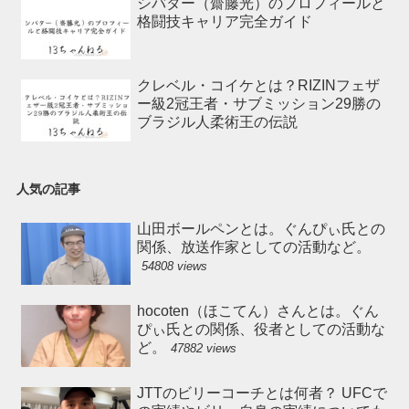
シバター（齋藤光）のプロフィールと
格闘技キャリア完全ガイド
クレベル・コイケとは？RIZINフェザ
ー級2冠王者・サブミッション29勝の
ブラジル人柔術王の伝説
人気の記事
山田ボールペンとは。ぐんぴぃ氏との
関係、放送作家としての活動など。
54808 views
hocoten（ほこてん）さんとは。ぐん
ぴぃ氏との関係、役者としての活動な
ど。
47882 views
JTTのビリーコーチとは何者？ UFCで