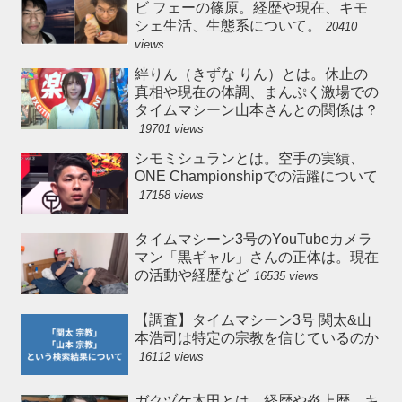
ビ フェーの篠原。経歴や現在、キモ
シェ生活、生態系について。
20410
views
絆りん（きずな りん）とは。休止の
真相や現在の体調、まんぷく激場での
タイムマシーン山本さんとの関係は？
19701 views
シモミシュランとは。空手の実績、
ONE Championshipでの活躍について
17158 views
タイムマシーン3号のYouTubeカメラ
マン「黒ギャル」さんの正体は。現在
の活動や経歴など
16535 views
【調査】タイムマシーン3号 関太&山
本浩司は特定の宗教を信じているのか
16112 views
ガクヅケ木田とは。経歴や炎上歴、キ