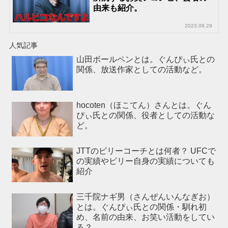
由来も紹介。
2023.08.29
人気記事
山田ボールペンとは。ぐんぴぃ氏との
関係、放送作家としての活動など。
hocoten（ほこてん）さんとは。ぐん
ぴぃ氏との関係、役者としての活動な
ど。
JTTのビリーコーチとは何者？ UFCで
の実績やビリー自身の実績についても
紹介
三千院ナギ男（さんぜんいんなぎお）
とは。ぐんぴぃ氏との関係・馴れ初
め、名前の由来、お笑い活動をしてい
る？