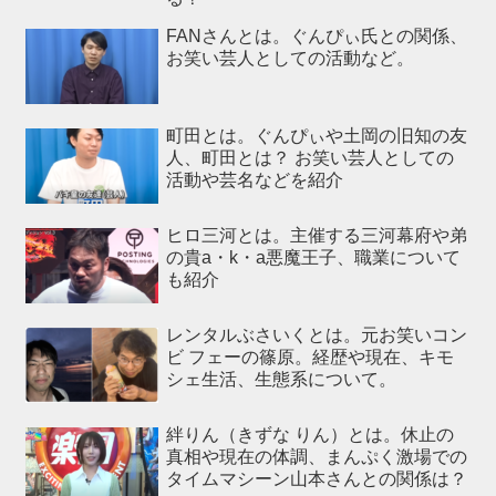
FANさんとは。ぐんぴぃ氏との関係、
お笑い芸人としての活動など。
町田とは。ぐんぴぃや土岡の旧知の友
人、町田とは？ お笑い芸人としての
活動や芸名などを紹介
ヒロ三河とは。主催する三河幕府や弟
の貴a・k・a悪魔王子、職業について
も紹介
レンタルぶさいくとは。元お笑いコン
ビ フェーの篠原。経歴や現在、キモ
シェ生活、生態系について。
絆りん（きずな りん）とは。休止の
真相や現在の体調、まんぷく激場での
タイムマシーン山本さんとの関係は？