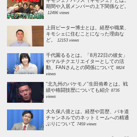
キモシェアハウス（キモシェ）とは。
期間や入居メンバーの上下関係など。
12496 views
上田ピーター博士とは。経歴や職業、
キモシェに住むことになった理由な
ど。
12153 views
千代園るるとは。「8月22日の彼女」
やマルチクエリエイターとしての活
動、FANさんとの関係について
9824
views
"北九州のバケモノ"生田侑希とは。戦
績や格闘技歴についても紹介
8735
views
大久保八億とは。経歴や芸歴、バキ道
チャンネルでのネットミームへの精通
ぶりについて
7459 views