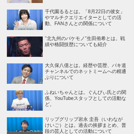
千代園るるとは。「8月22日の彼女」
やマルチクエリエイターとしての活
動、FANさんとの関係について
"北九州のバケモノ"生田侑希とは。戦
績や格闘技歴についても紹介
大久保八億とは。経歴や芸歴、バキ道
チャンネルでのネットミームへの精通
ぶりについて
ふねいちゃんとは。ぐんぴぃ氏との関
係、YouTubeスタッフとしての活動な
ど。
リップグリップ岩永 圭吾（いわなが
けいご）とは。過去の挨拶まとめ、普
段の芸人としての活動について