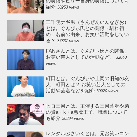
の実績やビリー自身の実績についても
紹介
38253 views
三千院ナギ男（さんぜんいんなぎお）
とは。ぐんぴぃ氏との関係・馴れ初
め、名前の由来、お笑い活動をしてい
る？
37337 views
FANさんとは。ぐんぴぃ氏との関係、
お笑い芸人としての活動など。
32040
views
町田とは。ぐんぴぃや土岡の旧知の友
人、町田とは？ お笑い芸人としての
活動や芸名などを紹介
30920 views
ヒロ三河とは。主催する三河幕府や弟
の貴a・k・a悪魔王子、職業について
も紹介
30394 views
レンタルぶさいくとは。元お笑いコン