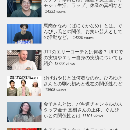
モシェ生活、ラップ、休業の真相など
14331 views
馬肉かなめ（ばにくかなめ）とは。ぐ
んぴぃ氏との関係、お笑い芸人として
の活動など。
14220 views
JTTのエリーコーチとは何者？ UFCで
の実績やエリー自身の実績についても
紹介
13723 views
ひげおやじとは何者なのか。ひろゆき
さんとの馴れ初めと現在の関係性など
13508 views
金子さんとは。バキ道チャンネルのス
タッフ金子 直樹さんの正体、ぐんぴ
ぃとの関係性とは
13101 views